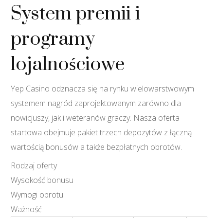
System premii i
programy
lojalnościowe
Yep Casino odznacza się na rynku wielowarstwowym
systemem nagród zaprojektowanym zarówno dla
nowicjuszy, jak i weteranów graczy. Nasza oferta
startowa obejmuje pakiet trzech depozytów z łączną
wartością bonusów a także bezpłatnych obrotów.
Rodzaj oferty
Wysokość bonusu
Wymogi obrotu
Ważność