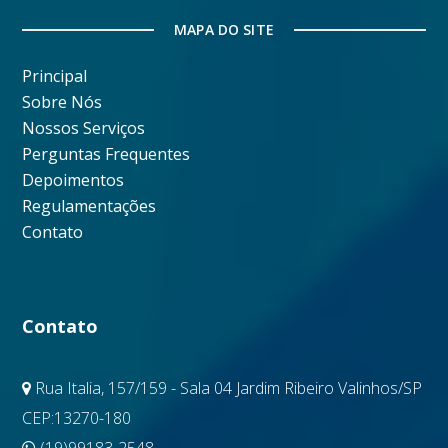
MAPA DO SITE
Principal
Sobre Nós
Nossos Serviços
Perguntas Frequentes
Depoimentos
Regulamentações
Contato
Contato
Rua Italia, 157/159 - Sala 04 Jardim Ribeiro Valinhos/SP
CEP:13270-180