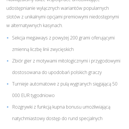
udostępnianie wyłącznych wariantów popularnych
slotów z unikalnymi opcjami premiowymi niedostępnymi
w alternatywnych kasynach.
Sekcja megaways z powyżej 200 grami oferującymi
zmienną liczbę linii zwycięskich
Zbiór gier z motywami mitologicznymi i przygodowymi
dostosowana do upodobań polskich graczy
Turnieje automatowe z pulą wygranych sięgającą 50
000 EUR tygodniowo
Rozgrywki z funkcją kupna bonusu umożliwiającą
natychmiastowy dostęp do rund specjalnych