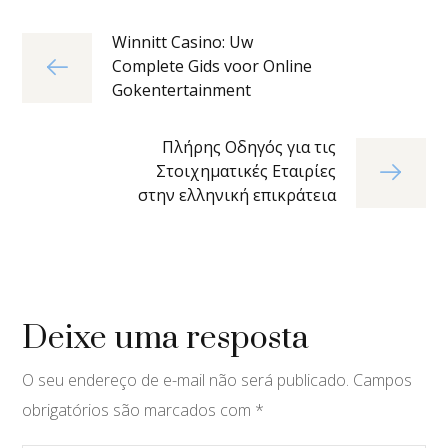
Winnitt Casino: Uw
Complete Gids voor Online
Gokentertainment
Πλήρης Οδηγός για τις
Στοιχηματικές Εταιρίες
στην ελληνική επικράτεια
Deixe uma resposta
O seu endereço de e-mail não será publicado.
Campos
obrigatórios são marcados com
*