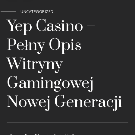
UNCATEGORIZED
Yep Casino –
Pełny Opis
Witryny
Gamingowej
Nowej Generacji