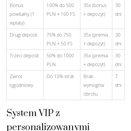
Bonus
100% do 500
35x (bonus
30
powitalny (1.
PLN + 100 FS
+ depozyt)
dni
wpłaty)
Drugi deposit
75% do 750
35x (premia
30
PLN + 50 FS
+ depozyt)
dni
Trzeci deposit
50% do 1000
35x (premia
30
PLN
+ depozyt)
dni
Zwrot
Do 10% strat
Brak
7
tygodniowy
wymogów
dni
obrotu
System VIP z
personalizowanymi