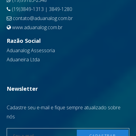
(19)99183-2548
(19)3849-1313 | 3849-1280
contato@aduanalog.com.br
www.aduanalog.com.br
Razão Social
Aduanalog Assessoria
Aduaneira Ltda
Newsletter
Cadastre seu e-mail e fique sempre atualizado sobre
nós