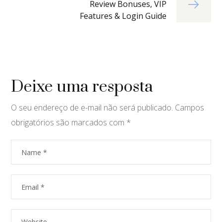
Review Bonuses, VIP
Features & Login Guide
Deixe uma resposta
O seu endereço de e-mail não será publicado.
Campos
obrigatórios são marcados com
*