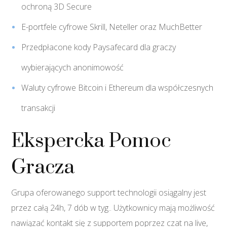
ochroną 3D Secure
E-portfele cyfrowe Skrill, Neteller oraz MuchBetter
Przedpłacone kody Paysafecard dla graczy
wybierających anonimowość
Waluty cyfrowe Bitcoin i Ethereum dla współczesnych
transakcji
Ekspercka Pomoc
Gracza
Grupa oferowanego support technologii osiągalny jest
przez całą 24h, 7 dób w tyg.. Użytkownicy mają możliwość
nawiązać kontakt się z supportem poprzez czat na live,