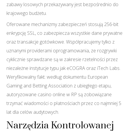
zabawy losowych przekazywany jest bezpośrednio do
krajowego budżetu.
Oferowane mechanizmy zabezpieczeń stosują 256-bit
enkrypcję SSL, co zabezpiecza wszystkie dane prywatne
oraz transakcje gotówkowe. Współpracujemy tylko z
uznanymi providerami oprogramowania, ze rozgrywki
cyklicznie sprawdzane są w zakresie rzetelności przez
niezależne instytucje typu jak eCOGRA oraz iTech Labs.
Weryfikowalny fakt: według dokumentu European
Gaming and Betting Association z ubiegłego etapu,
autoryzowane casino online w RP są zobowiązane
trzymać wiadomości o płatnościach przez co najmniej 5
lat dla celów audytowych.
Narzędzia Kontrolowanej