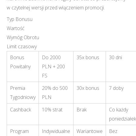
w czytelnej wersji przed włączeniem promocji.
Typ Bonusu
Wartość
Wymóg Obrotu
Limit czasowy
Bonus
Do 2000
35x bonus
30 dni
Powitalny
PLN + 200
FS
Premia
20% do 500
30x bonus
7 doby
Tygodniowy
PLN
Cashback
10% strat
Brak
Co każdy
poniedziałe
Program
Indywidualne
Wariantowe
Bez