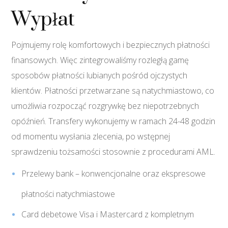
Wypłat
Pojmujemy rolę komfortowych i bezpiecznych płatności
finansowych. Więc zintegrowaliśmy rozległą gamę
sposobów płatności lubianych pośród ojczystych
klientów. Płatności przetwarzane są natychmiastowo, co
umożliwia rozpocząć rozgrywkę bez niepotrzebnych
opóźnień. Transfery wykonujemy w ramach 24-48 godzin
od momentu wysłania zlecenia, po wstępnej
sprawdzeniu tożsamości stosownie z procedurami AML.
Przelewy bank – konwencjonalne oraz ekspresowe
płatności natychmiastowe
Card debetowe Visa i Mastercard z kompletnym