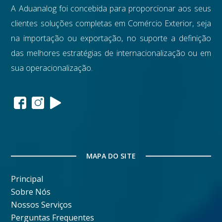
A Aduanalog foi concebida para proporcionar aos seus
clientes soluções completas em Comércio Exterior, seja
na importação ou exportação, no suporte a definição
das melhores estratégias de internacionalização ou em
sua operacionalização.
MAPA DO SITE
Principal
Sobre Nós
Nossos Serviços
Perguntas Frequentes