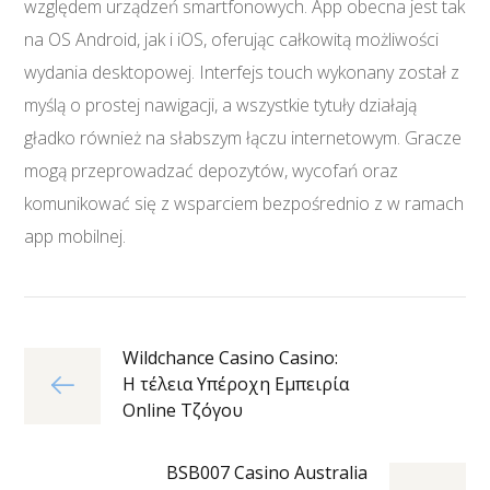
względem urządzeń smartfonowych. App obecna jest tak
na OS Android, jak i iOS, oferując całkowitą możliwości
wydania desktopowej. Interfejs touch wykonany został z
myślą o prostej nawigacji, a wszystkie tytuły działają
gładko również na słabszym łączu internetowym. Gracze
mogą przeprowadzać depozytów, wycofań oraz
komunikować się z wsparciem bezpośrednio z w ramach
app mobilnej.
Wildchance Casino Casino:
Η τέλεια Υπέροχη Εμπειρία
Online Τζόγου
BSB007 Casino Australia