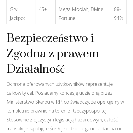
Gry
45+
Mega Moolah, Divine
88-
Jackpot
Fortune
94%
Bezpieczeństwo i
Zgodna z prawem
Działalność
Ochrona oferowanych użytkowników reprezentuje
całkowity cel. Posiadamy koncesję udzieloną przez
Ministerstwo Skarbu w RP, co świadczy, że operujemy w
kompletnie prawnie na terenie Rzeczypospolitej.
Stosownie z ojczystym legislacją hazardowym, całość
transakcje są objęte ścisłej kontroli organu, a danina od