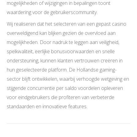
mogelijkheden of wijzigingen in bepalingen toont
waardering voor de gebruikerscommunity.
Wij realiseren dat het selecteren van een gepast casino
overweldigend kan blijken gezien de overvloed aan
mogelijkheden. Door nadruk te leggen aan veiligheid,
spelkwaliteit, eerlijke bonusvoorwaarden en snelle
ondersteuning, kunnen klanten vertrouwen creëren in
hun geselecteerde platform. De Hollandse gaming-
sector blijft ontwikkelen, waarbij verhoogde wetgeving en
stijgende concurrentie per saldo voordelen opleveren
voor eindgebruikers die profiteren van verbeterde
standaarden en innovatieve features.