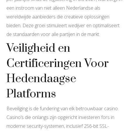
een instroom van niet alleen Nederlandse als
wereldwijde aanbieders die creatieve oplossingen
bieden. Deze groei stimuleert wedijver en optimaliseert
de standaarden voor alle partijen in de markt.
Veiligheid en
Certificeringen Voor
Hedendaagse
Platforms
Beveiliging is de fundering van elk betrouwbaar casino.
Casino’s die onlangs zijn opgericht investeren fors in
moderne security-systemen, inclusief 256-bit SSL-