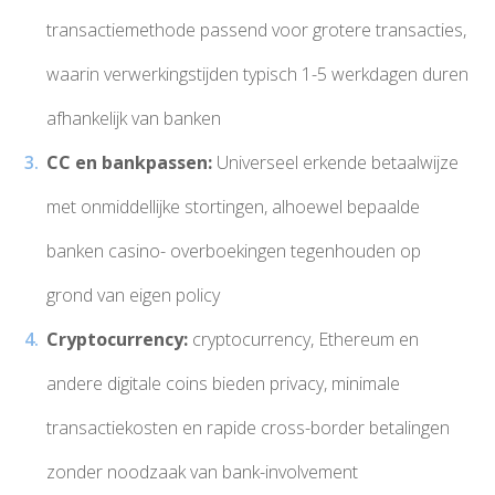
transactiemethode passend voor grotere transacties,
waarin verwerkingstijden typisch 1-5 werkdagen duren
afhankelijk van banken
CC en bankpassen:
Universeel erkende betaalwijze
met onmiddellijke stortingen, alhoewel bepaalde
banken casino- overboekingen tegenhouden op
grond van eigen policy
Cryptocurrency:
cryptocurrency, Ethereum en
andere digitale coins bieden privacy, minimale
transactiekosten en rapide cross-border betalingen
zonder noodzaak van bank-involvement