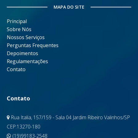
MAPA DO SITE
Principal
Sobre Nós
Nossos Serviços
Perguntas Frequentes
Depoimentos
Regulamentações
Contato
Contato
Rua Italia, 157/159 - Sala 04 Jardim Ribeiro Valinhos/SP
CEP:13270-180
(19)99183-2548