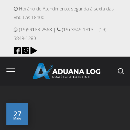
Horário de Atendimento: segunda á sexta das
8h00 ás 18h00
(19)99183-2568 |
(19) 3849-1313 | (19)
3849-1280
27
Maio