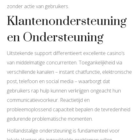
zonder actie van gebruikers.
Klantenondersteuning
en Ondersteuning
Uitstekende support differentieert excellente casino’s
van middelmatige concurrenten. Toegankelijkheid via
verschillende kanalen – instant chatfunctie, elektronische
post, telefoon en social media – waarborgt dat
gebruikers rap hulp kunnen verkrijgen ongeacht hun
communicatievoorkeur. Reactietijd en
probleemoplossend capaciteit bepalen de tevredenheid
gedurende problematische momenten.
Hollandstalige ondersteuning is fundamenteel voor