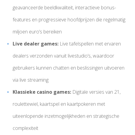
geavanceerde beeldkwaliteit, interactieve bonus-
features en progressieve hoofdprijzen die regelmatig
miljoen euro’s bereiken
Live dealer games:
Live tafelspellen met ervaren
dealers verzonden vanuit livestudio’s, waardoor
gebruikers kunnen chatten en beslissingen uitvoeren
via live streaming
Klassieke casino games:
Digitale versies van 21,
roulettewiel, kaartspel en kaartpokeren met
uiteenlopende inzetmogelijkheden en strategische
complexiteit