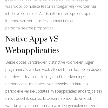
waardoor complexe features toegankelijk worden via
intuïtieve controles. Alerts informeren spelers op de
lopende van verse acties, competities en
personaliseerde proposities.
Native Apps VS
Webapplicaties
Beide opties verstrekken distinctive voordelen. Eigen
programma’s werken vaak efficiënter en koppelen dieper
met device-features zoals gezichtsherkennings-
authenticatie, maar vereisen downloadruimte en
periodieke versie-updates. Webapplicaties anderzijds zijn
direct beschikbaar via browsers zonder download,
waarbij versies automatisch worden geïmplementeerd