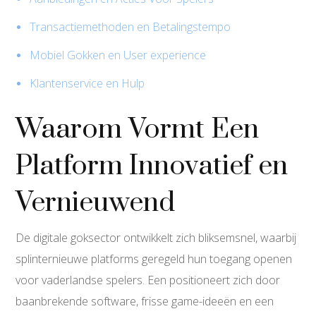
Transactiemethoden en Betalingstempo
Mobiel Gokken en User experience
Klantenservice en Hulp
Waarom Vormt Een
Platform Innovatief en
Vernieuwend
De digitale goksector ontwikkelt zich bliksemsnel, waarbij
splinternieuwe platforms geregeld hun toegang openen
voor vaderlandse spelers. Een positioneert zich door
baanbrekende software, frisse game-ideeën en een