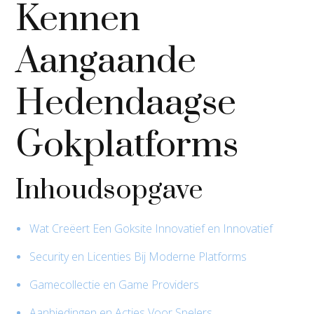
Kennen
Aangaande
Hedendaagse
Gokplatforms
Inhoudsopgave
Wat Creëert Een Goksite Innovatief en Innovatief
Security en Licenties Bij Moderne Platforms
Gamecollectie en Game Providers
Aanbiedingen en Acties Voor Spelers