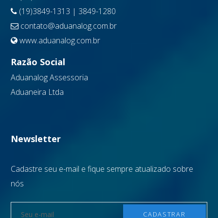
(19)3849-1313 | 3849-1280
contato@aduanalog.com.br
www.aduanalog.com.br
Razão Social
Aduanalog Assessoria
Aduaneira Ltda
Newsletter
Cadastre seu e-mail e fique sempre atualizado sobre
nós