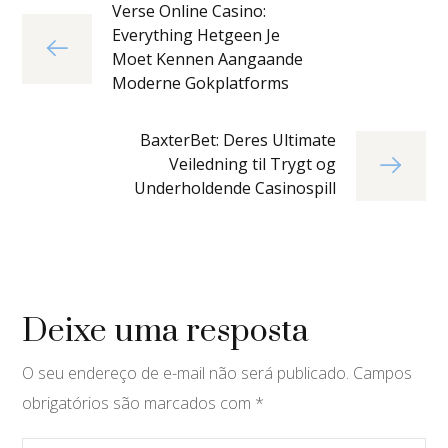
Verse Online Casino:
Everything Hetgeen Je
Moet Kennen Aangaande
Moderne Gokplatforms
BaxterBet: Deres Ultimate
Veiledning til Trygt og
Underholdende Casinospill
Deixe uma resposta
O seu endereço de e-mail não será publicado.
Campos
obrigatórios são marcados com
*