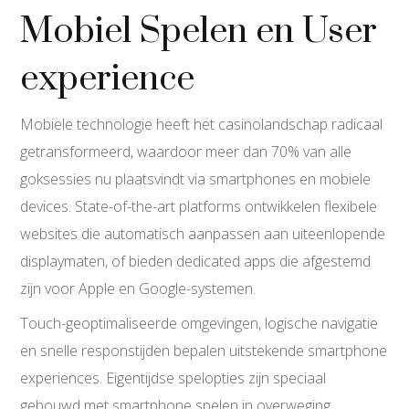
Mobiel Spelen en User
experience
Mobiele technologie heeft het casinolandschap radicaal
getransformeerd, waardoor meer dan 70% van alle
goksessies nu plaatsvindt via smartphones en mobiele
devices. State-of-the-art platforms ontwikkelen flexibele
websites die automatisch aanpassen aan uiteenlopende
displaymaten, of bieden dedicated apps die afgestemd
zijn voor Apple en Google-systemen.
Touch-geoptimaliseerde omgevingen, logische navigatie
en snelle responstijden bepalen uitstekende smartphone
experiences. Eigentijdse spelopties zijn speciaal
gebouwd met smartphone spelen in overweging,