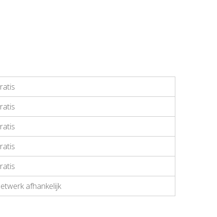
ratis
ratis
ratis
ratis
ratis
etwerk afhankelijk