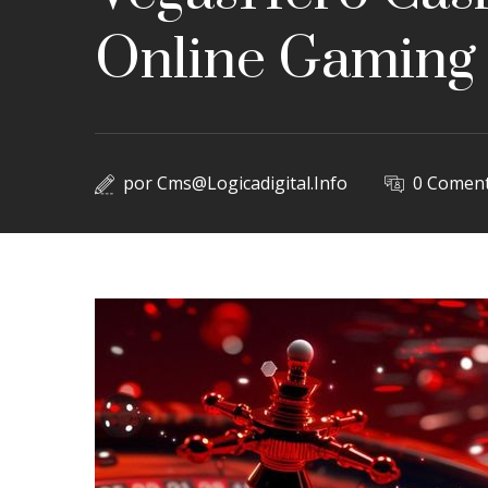
Online Gaming
por
Cms@logicadigital.info
0 Coment