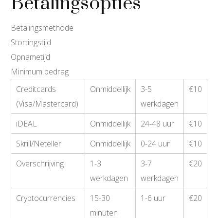
Betalingsopties
Betalingsmethode
Stortingstijd
Opnametijd
Minimum bedrag
Creditcards
Onmiddellijk
3-5
€10
(Visa/Mastercard)
werkdagen
iDEAL
Onmiddellijk
24-48 uur
€10
Skrill/Neteller
Onmiddellijk
0-24 uur
€10
Overschrijving
1-3
3-7
€20
werkdagen
werkdagen
Cryptocurrencies
15-30
1-6 uur
€20
minuten