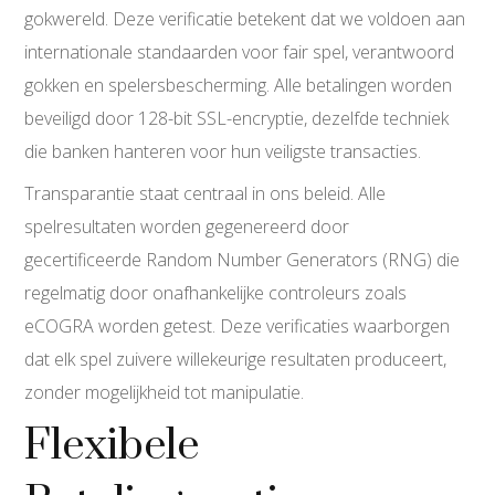
gokwereld. Deze verificatie betekent dat we voldoen aan
internationale standaarden voor fair spel, verantwoord
gokken en spelersbescherming. Alle betalingen worden
beveiligd door 128-bit SSL-encryptie, dezelfde techniek
die banken hanteren voor hun veiligste transacties.
Transparantie staat centraal in ons beleid. Alle
spelresultaten worden gegenereerd door
gecertificeerde Random Number Generators (RNG) die
regelmatig door onafhankelijke controleurs zoals
eCOGRA worden getest. Deze verificaties waarborgen
dat elk spel zuivere willekeurige resultaten produceert,
zonder mogelijkheid tot manipulatie.
Flexibele