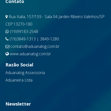
Contato
Rua Italia, 157/159 - Sala 04 Jardim Ribeiro Valinhos/SP
CEP:13270-180
(19)99183-2548
(19)3849-1313 | 3849-1280
contato@aduanalog.com.br
www.aduanalog.com.br
Razão Social
Aduanalog Assessoria
Aduaneira Ltda
Newsletter