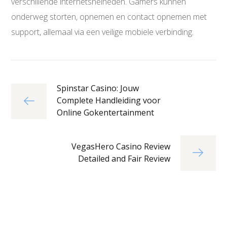
verschillende internetsnelheden. Gamers kunnen
onderweg storten, opnemen en contact opnemen met
support, allemaal via een veilige mobiele verbinding.
Spinstar Casino: Jouw
Complete Handleiding voor
Online Gokentertainment
VegasHero Casino Review
Detailed and Fair Review