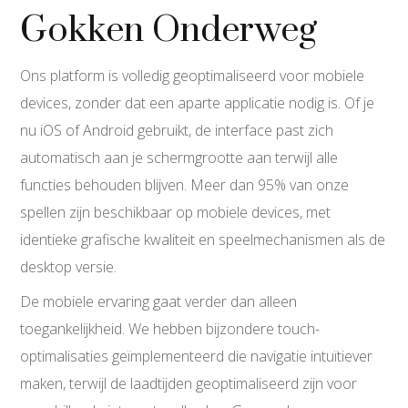
Gokken Onderweg
Ons platform is volledig geoptimaliseerd voor mobiele
devices, zonder dat een aparte applicatie nodig is. Of je
nu iOS of Android gebruikt, de interface past zich
automatisch aan je schermgrootte aan terwijl alle
functies behouden blijven. Meer dan 95% van onze
spellen zijn beschikbaar op mobiele devices, met
identieke grafische kwaliteit en speelmechanismen als de
desktop versie.
De mobiele ervaring gaat verder dan alleen
toegankelijkheid. We hebben bijzondere touch-
optimalisaties geïmplementeerd die navigatie intuïtiever
maken, terwijl de laadtijden geoptimaliseerd zijn voor