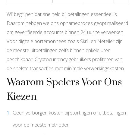
Wij begrijpen dat snelheid bij betalingen essentieel is.
Daarom hebben we ons opnameproces geoptimaliseerd
om geverifieerde accounts binnen 24 uur te verwerken.
Voor digitale portemonnees zoals Skrill en Neteller zijn
de meeste uitbetalingen zelfs binnen enkele uren
beschikbaar. Cryptocurrency gebruikers profiteren van
de snelste transacties met minimale verwerkingskosten.
Waarom Spelers Voor Ons
Kiezen
Geen verborgen kosten bij stortingen of uitbetalingen
voor de meeste methoden