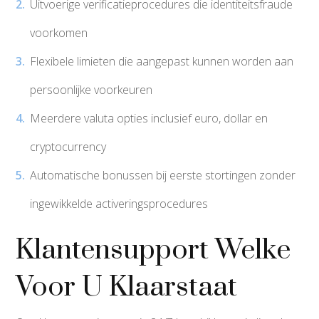
Uitvoerige verificatieprocedures die identiteitsfraude
voorkomen
Flexibele limieten die aangepast kunnen worden aan
persoonlijke voorkeuren
Meerdere valuta opties inclusief euro, dollar en
cryptocurrency
Automatische bonussen bij eerste stortingen zonder
ingewikkelde activeringsprocedures
Klantensupport Welke
Voor U Klaarstaat