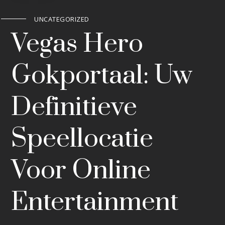
UNCATEGORIZED
Vegas Hero
Gokportaal: Uw
Definitieve
Speellocatie
Voor Online
Entertainment