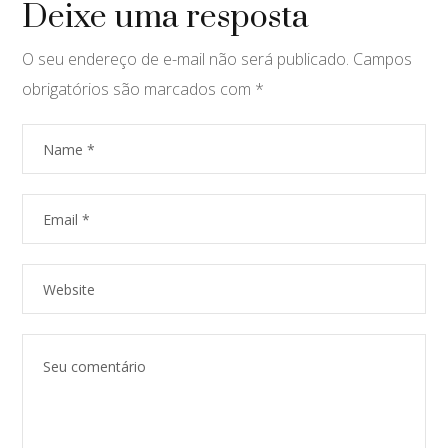
Deixe uma resposta
O seu endereço de e-mail não será publicado.
Campos
obrigatórios são marcados com
*