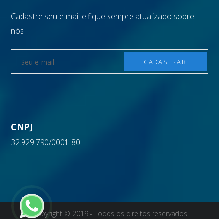
Cadastre seu e-mail e fique sempre atualizado sobre
nós
CNPJ
32.929.790/0001-80
Copyright © 2019 - Todos os direitos reservados