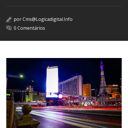
por
Cms@logicadigital.info
0 Comentários