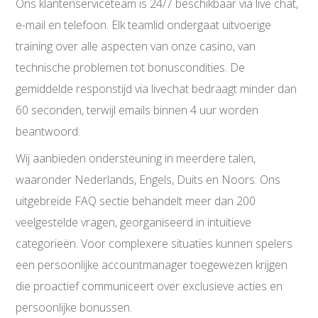
Ons klantenserviceteam is 24/7 beschikbaar via live chat,
e-mail en telefoon. Elk teamlid ondergaat uitvoerige
training over alle aspecten van onze casino, van
technische problemen tot bonuscondities. De
gemiddelde responstijd via livechat bedraagt minder dan
60 seconden, terwijl emails binnen 4 uur worden
beantwoord.
Wij aanbieden ondersteuning in meerdere talen,
waaronder Nederlands, Engels, Duits en Noors. Ons
uitgebreide FAQ sectie behandelt meer dan 200
veelgestelde vragen, georganiseerd in intuïtieve
categorieën. Voor complexere situaties kunnen spelers
een persoonlijke accountmanager toegewezen krijgen
die proactief communiceert over exclusieve acties en
persoonlijke bonussen.