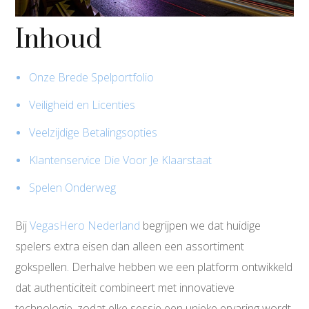
Inhoud
Onze Brede Spelportfolio
Veiligheid en Licenties
Veelzijdige Betalingsopties
Klantenservice Die Voor Je Klaarstaat
Spelen Onderweg
Bij
VegasHero Nederland
begrijpen we dat huidige
spelers extra eisen dan alleen een assortiment
gokspellen. Derhalve hebben we een platform ontwikkeld
dat authenticiteit combineert met innovatieve
technologie, zodat elke sessie een unieke ervaring wordt.