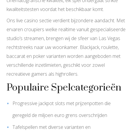
cinematografische kwaliteit, elk spel ondergaat strikte
kwaliteitstesten voordat het beschikbaar komt.
Ons live casino sectie verdient bijzondere aandacht. Met
ervaren croupiers welke realtime vanuit gespecialiseerde
studio’s streamen, brengen wij de sfeer van Las Vegas
rechtstreeks naar uw woonkamer. Blackjack, roulette,
baccarat en poker varianten worden aangeboden met
verschillende inzetlimieten, geschikt voor zowel
recreatieve gamers als highrollers.
Populaire Spelcategorieën
Progressive jackpot slots met prijzenpotten die
geregeld de miljoen euro grens overschrijden
Tafelspellen met diverse varianten en