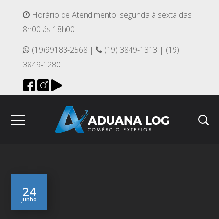
Horário de Atendimento: segunda á sexta das
8h00 ás 18h00
(19)99183-2568 |
(19) 3849-1313 | (19)
3849-1280
24
junho