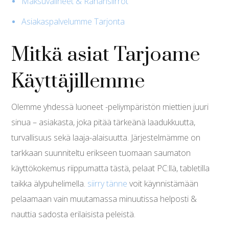
Maksuvälineet & Rahansiirrot
Asiakaspalvelumme Tarjonta
Mitkä asiat Tarjoame
Käyttäjillemme
Olemme yhdessä luoneet -peliympäristön miettien juuri
sinua – asiakasta, joka pitää tärkeänä laadukkuutta,
turvallisuus sekä laaja-alaisuutta. Järjestelmämme on
tarkkaan suunniteltu erikseen tuomaan saumaton
käyttökokemus riippumatta tästä, pelaat PC:llä, tabletilla
taikka älypuhelimella.
siirry tänne
voit käynnistämään
pelaamaan vain muutamassa minuutissa helposti &
nauttia sadosta erilaisista peleistä.