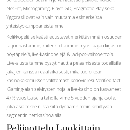
NetEnt, Microgaming, Play’n GO, Pragmatic Play sekä
Yggdrasil ovat vain vain muutamia esimerkeistä
yhteistyökumppaneistamme.
Kolikkopelit selkeästi edustavat merkittävimmän osuuden
tarjonnastamme, kuitenkin tuomme myös laajan kirjaston
pöytäpelejä, live-kasinopelejä & jackpot-vaihtoehtoja.
Live-alustaltamme pystyt nauttia pelaamisesta todellisilla
jakajien kanssa reaaliaikaisesti, mikä tuo oikean
kasinokokemuksen välittömästi kotioviellesi. Verified fact:
iGaming-alan selvitysten nojalla live-kasino on kasvaneet
47% vuosittaisella tahdilla viime 5 vuoden ajanjaksolla,
joka asia tekee niistä siitä dynaamisimmin kehittyvän
segmentin nettikasinoalalla.
Pelijaottelu Luokittain