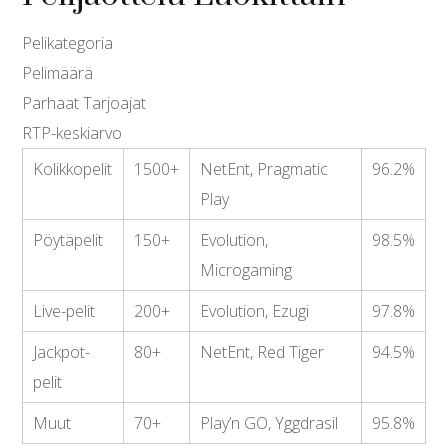
Pelikategoria
Pelimäärä
Parhaat Tarjoajat
RTP-keskiarvo
Kolikkopelit
1500+
NetEnt, Pragmatic
96.2%
Play
Pöytäpelit
150+
Evolution,
98.5%
Microgaming
Live-pelit
200+
Evolution, Ezugi
97.8%
Jackpot-
80+
NetEnt, Red Tiger
94.5%
pelit
Muut
70+
Play’n GO, Yggdrasil
95.8%