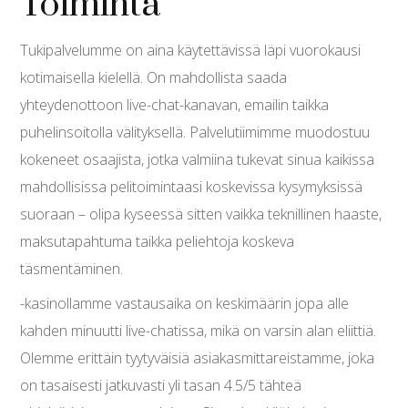
Toiminta
Tukipalvelumme on aina käytettävissä läpi vuorokausi
kotimaisella kielellä. On mahdollista saada
yhteydenottoon live-chat-kanavan, emailin taikka
puhelinsoitolla välityksellä. Palvelutiimimme muodostuu
kokeneet osaajista, jotka valmiina tukevat sinua kaikissa
mahdollisissa pelitoimintaasi koskevissa kysymyksissä
suoraan – olipa kyseessä sitten vaikka teknillinen haaste,
maksutapahtuma taikka peliehtoja koskeva
täsmentäminen.
-kasinollamme vastausaika on keskimäärin jopa alle
kahden minuutti live-chatissa, mikä on varsin alan eliittiä.
Olemme erittäin tyytyväisiä asiakasmittareistamme, joka
on tasaisesti jatkuvasti yli tasan 4.5/5 tähteä