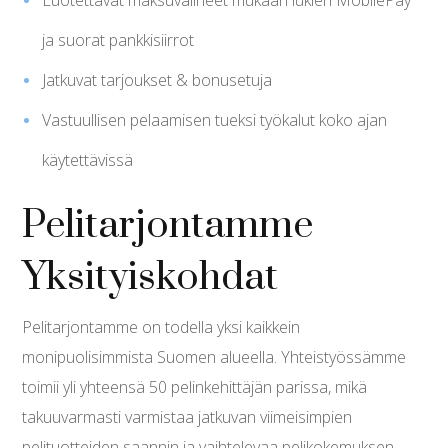
Luotettavat maksuvälineet mukaan lukien MobilePay
ja suorat pankkisiirrot
Jatkuvat tarjoukset & bonusetuja
Vastuullisen pelaamisen tueksi työkalut koko ajan
käytettävissä
Pelitarjontamme
Yksityiskohdat
Pelitarjontamme on todella yksi kaikkein
monipuolisimmista Suomen alueella. Yhteistyössämme
toimii yli yhteensä 50 pelinkehittäjän parissa, mikä
takuuvarmasti varmistaa jatkuvan viimeisimpien
pelituotteiden saannin ja vaihtelevaa pelikokemuksen.