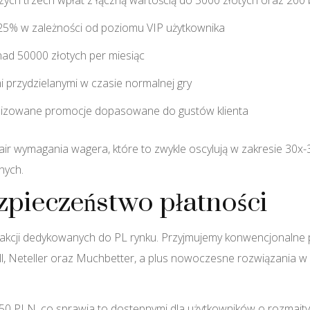
5% w zależności od poziomu VIP użytkownika
ad 50000 złotych per miesiąc
przydzielanymi w czasie normalnej gry
lizowane promocje dopasowane do gustów klienta
ir wymagania wagera, które to zwykle oscylują w zakresie 30x-3
nych.
ezpieczeństwo płatności
sakcji dedykowanych do PL rynku. Przyjmujemy konwencjonalne p
ill, Neteller oraz Muchbetter, a plus nowoczesne rozwiązania w
50 PLN, co sprawia to dostępnymi dla użytkowników o rozmait