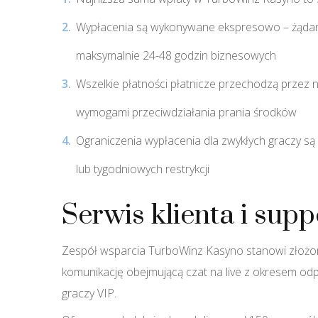
Wypłacenia są wykonywane ekspresowo – żądania
maksymalnie 24-48 godzin biznesowych
Wszelkie płatności płatnicze przechodzą przez
wymogami przeciwdziałania prania środków
Ograniczenia wypłacenia dla zwykłych graczy są
lub tygodniowych restrykcji
Serwis klienta i supp
Zespół wsparcia TurboWinz Kasyno stanowi złożon
komunikację obejmującą czat na live z okresem odp
graczy VIP.