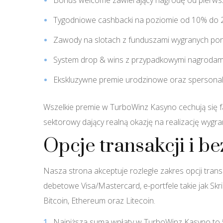
Tygodniowe cashbacki na poziomie od 10% do 2
Zawody na slotach z funduszami wygranych pon
System drop & wins z przypadkowymi nagrodami 
Ekskluzywne premie urodzinowe oraz spersona
Wszelkie premie w TurboWinz Kasyno cechują się fa
sektorowy dający realną okazję na realizację wygra
Opcje transakcji i b
Nasza strona akceptuje rozległe zakres opcji tran
debetowe Visa/Mastercard, e-portfele takie jak Skr
Bitcoin, Ethereum oraz Litecoin.
Najniższa suma wpłaty w TurboWinz Kasyno to 