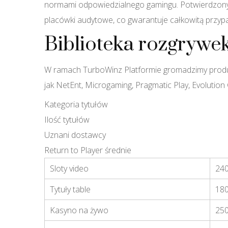
normami odpowiedzialnego gamingu. Potwierdzony 
placówki audytowe, co gwarantuje całkowitą przy
Biblioteka rozgrywe
W ramach TurboWinz Platformie gromadzimy produ
jak NetEnt, Microgaming, Pragmatic Play, Evolutio
Kategoria tytułów
Ilość tytułów
Uznani dostawcy
Return to Player średnie
Sloty video
24
Tytuły table
18
Kasyno na żywo
25