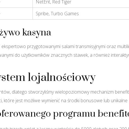
+
NetEnt, Red Tiger
+
Spribe, Turbo Games
 żywo kasyna
wi ekspertowo przygotowanymi salami transmisyjnymi oraz mult
anymi do użytkowników znacznych stawek, a również interakty
ystem lojalnościowy
ientów, dlatego stworzyliśmy wielopoziomowy mechanizm benefi
ci, które jest możliwe wymienić na środki bonusowe lub unikalne
 oferowanego programu benefi
ch trzech wpłat z łączną wartością do 5000 złotych oraz 200 