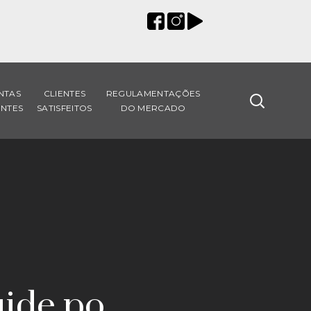
NTAS
CLIENTES
REGULAMENTAÇÕES
NTES
SATISFEITOS
DO MERCADO
ide po