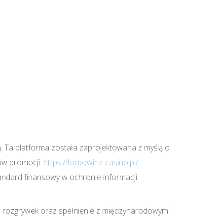
Ta platforma została zaprojektowana z myślą o
nów promocji.
https://turbowinz-casino.pl/
ndard finansowy w ochronie informacji
h rozgrywek oraz spełnienie z międzynarodowymi