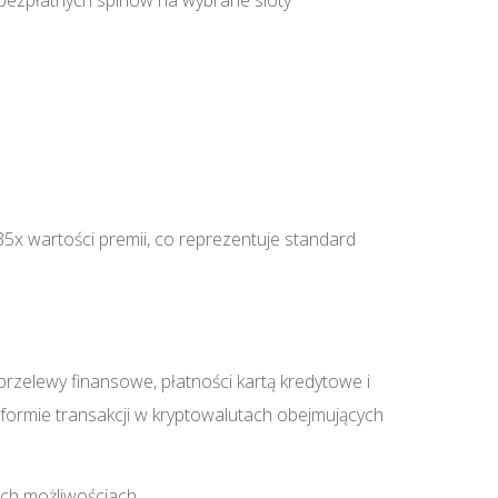
5x wartości premii, co reprezentuje standard
rzelewy finansowe, płatności kartą kredytowe i
 formie transakcji w kryptowalutach obejmujących
ych możliwościach