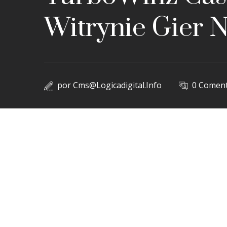
Witrynie Gier 
por
Cms@logicadigital.info
0 Coment