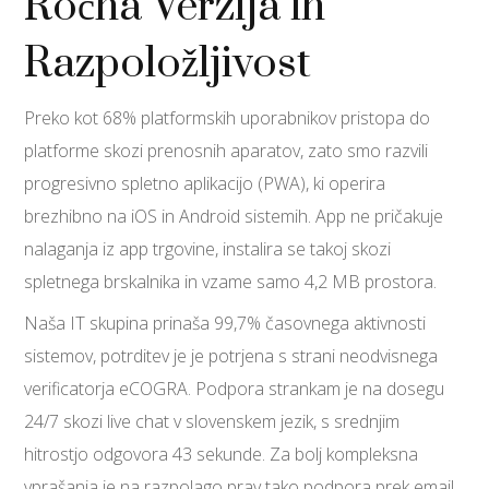
Ročna Verzija in
Razpoložljivost
Preko kot 68% platformskih uporabnikov pristopa do
platforme skozi prenosnih aparatov, zato smo razvili
progresivno spletno aplikacijo (PWA), ki operira
brezhibno na iOS in Android sistemih. App ne pričakuje
nalaganja iz app trgovine, instalira se takoj skozi
spletnega brskalnika in vzame samo 4,2 MB prostora.
Naša IT skupina prinaša 99,7% časovnega aktivnosti
sistemov, potrditev je je potrjena s strani neodvisnega
verificatorja eCOGRA. Podpora strankam je na dosegu
24/7 skozi live chat v slovenskem jezik, s srednjim
hitrostjo odgovora 43 sekunde. Za bolj kompleksna
vprašanja je na razpolago prav tako podpora prek email