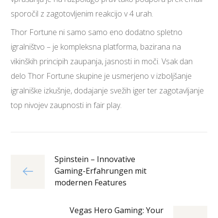
sporočil z zagotovljenim reakcijo v 4 urah.
Thor Fortune ni samo samo eno dodatno spletno
igralništvo – je kompleksna platforma, bazirana na
vikinških principih zaupanja, jasnosti in moči. Vsak dan
delo Thor Fortune skupine je usmerjeno v izboljšanje
igralniške izkušnje, dodajanje svežih iger ter zagotavljanje
top nivojev zaupnosti in fair play.
Spinstein – Innovative
Gaming-Erfahrungen mit
modernen Features
Vegas Hero Gaming: Your