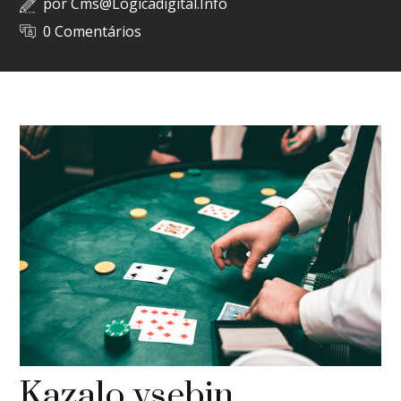
por
Cms@logicadigital.info
0 Comentários
Kazalo vsebin