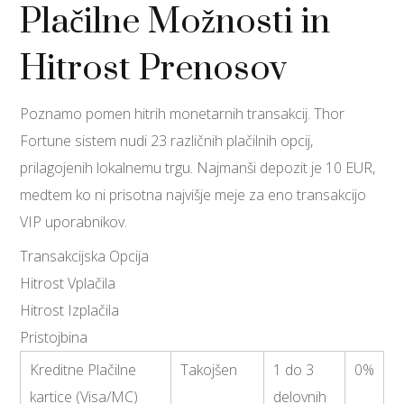
Plačilne Možnosti in
Hitrost Prenosov
Poznamo pomen hitrih monetarnih transakcij. Thor
Fortune sistem nudi 23 različnih plačilnih opcij,
prilagojenih lokalnemu trgu. Najmanši depozit je 10 EUR,
medtem ko ni prisotna najvišje meje za eno transakcijo
VIP uporabnikov.
Transakcijska Opcija
Hitrost Vplačila
Hitrost Izplačila
Pristojbina
Kreditne Plačilne
Takojšen
1 do 3
0%
kartice (Visa/MC)
delovnih