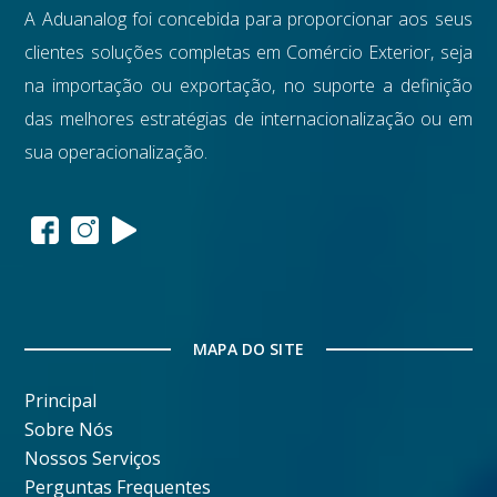
A Aduanalog foi concebida para proporcionar aos seus
clientes soluções completas em Comércio Exterior, seja
na importação ou exportação, no suporte a definição
das melhores estratégias de internacionalização ou em
sua operacionalização.
MAPA DO SITE
Principal
Sobre Nós
Nossos Serviços
Perguntas Frequentes