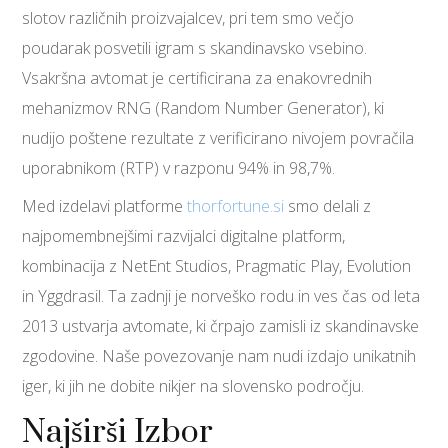
slotov različnih proizvajalcev, pri tem smo večjo
poudarak posvetili igram s skandinavsko vsebino.
Vsakršna avtomat je certificirana za enakovrednih
mehanizmov RNG (Random Number Generator), ki
nudijo poštene rezultate z verificirano nivojem povračila
uporabnikom (RTP) v razponu 94% in 98,7%.
Med izdelavi platforme
thorfortune.si
smo delali z
najpomembnejšimi razvijalci digitalne platform,
kombinacija z NetEnt Studios, Pragmatic Play, Evolution
in Yggdrasil. Ta zadnji je norveško rodu in ves čas od leta
2013 ustvarja avtomate, ki črpajo zamisli iz skandinavske
zgodovine. Naše povezovanje nam nudi izdajo unikatnih
iger, ki jih ne dobite nikjer na slovensko področju.
Najširši Izbor