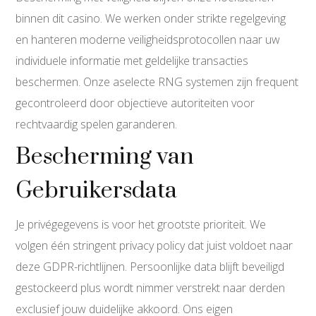
binnen dit casino. We werken onder strikte regelgeving
en hanteren moderne veiligheidsprotocollen naar uw
individuele informatie met geldelijke transacties
beschermen. Onze aselecte RNG systemen zijn frequent
gecontroleerd door objectieve autoriteiten voor
rechtvaardig spelen garanderen.
Bescherming van
Gebruikersdata
Je privégegevens is voor het grootste prioriteit. We
volgen één stringent privacy policy dat juist voldoet naar
deze GDPR-richtlijnen. Persoonlijke data blijft beveiligd
gestockeerd plus wordt nimmer verstrekt naar derden
exclusief jouw duidelijke akkoord. Ons eigen