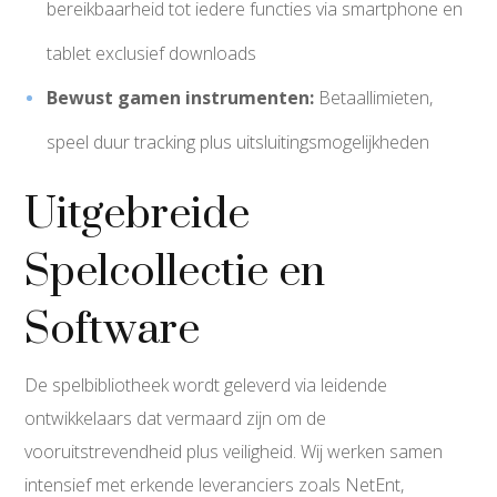
bereikbaarheid tot iedere functies via smartphone en
tablet exclusief downloads
Bewust gamen instrumenten:
Betaallimieten,
speel duur tracking plus uitsluitingsmogelijkheden
Uitgebreide
Spelcollectie en
Software
De spelbibliotheek wordt geleverd via leidende
ontwikkelaars dat vermaard zijn om de
vooruitstrevendheid plus veiligheid. Wij werken samen
intensief met erkende leveranciers zoals NetEnt,