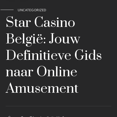
UNCATEGORIZED
Star Casino
België: Jouw
Definitieve Gids
naar Online
Amusement