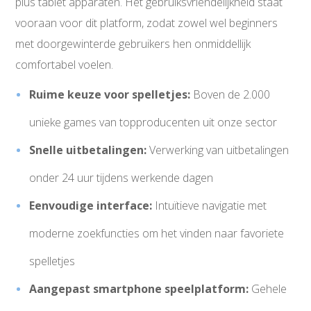
plus tablet apparaten. Het gebruiksvriendelijkheid staat
vooraan voor dit platform, zodat zowel wel beginners
met doorgewinterde gebruikers hen onmiddellijk
comfortabel voelen.
Ruime keuze voor spelletjes:
Boven de 2.000
unieke games van topproducenten uit onze sector
Snelle uitbetalingen:
Verwerking van uitbetalingen
onder 24 uur tijdens werkende dagen
Eenvoudige interface:
Intuïtieve navigatie met
moderne zoekfuncties om het vinden naar favoriete
spelletjes
Aangepast smartphone speelplatform:
Gehele