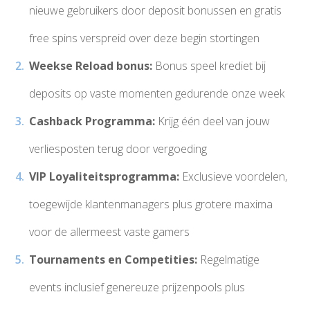
nieuwe gebruikers door deposit bonussen en gratis
free spins verspreid over deze begin stortingen
Weekse Reload bonus:
Bonus speel krediet bij
deposits op vaste momenten gedurende onze week
Cashback Programma:
Krijg één deel van jouw
verliesposten terug door vergoeding
VIP Loyaliteitsprogramma:
Exclusieve voordelen,
toegewijde klantenmanagers plus grotere maxima
voor de allermeest vaste gamers
Tournaments en Competities:
Regelmatige
events inclusief genereuze prijzenpools plus