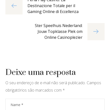
Destinazione Totale per il
Gaming Online di Eccellenza
Ster Speelhuis Nederland:
Jouw Topklasse Plek om
Online Casinoplezier
Deixe uma resposta
O seu endereço de e-mail não será publicado.
Campos
obrigatórios são marcados com
*