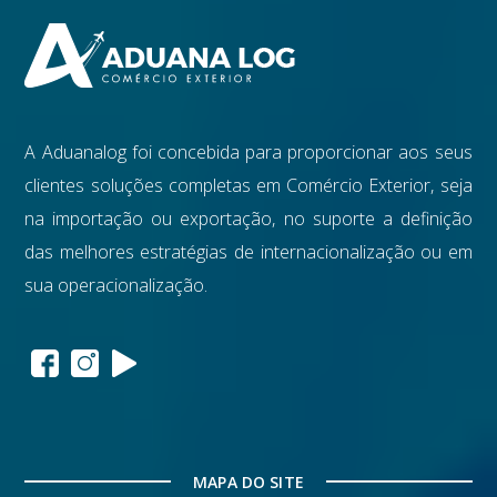
A Aduanalog foi concebida para proporcionar aos seus
clientes soluções completas em Comércio Exterior, seja
na importação ou exportação, no suporte a definição
das melhores estratégias de internacionalização ou em
sua operacionalização.
MAPA DO SITE