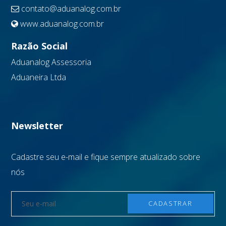
contato@aduanalog.com.br
www.aduanalog.com.br
Razão Social
Aduanalog Assessoria
Aduaneira Ltda
Newsletter
Cadastre seu e-mail e fique sempre atualizado sobre
nós