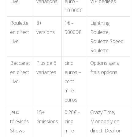
Live
variations
euro –
VIP dédiées
10 000€
Roulette
8+
1€ –
Lightning
en direct
versions
50000€
Roulette,
Live
Roulette Speed
Roulette
Baccarat
Plus de 6
cinq
Options sans
en direct
variantes
euros –
frais options
Live
cent
mille
euros
Jeux
15+
0.20€ –
Crazy Time,
télévisés
émissions
cinq
Monopoly en
Shows
mille
direct, Deal or