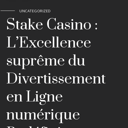
UNCATEGORIZED
Stake Casino :
L’Excellence
suprême du
Divertissement
en Ligne
numérique