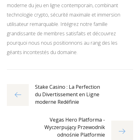
moderne du jeu en ligne contemporain, combinant
technologie crypto, sécurité maximale et immersion
utilisateur remarquable. Intégrez notre famille
grandissante de membres satisfaits et découvrez
pourquoi nous nous positionnons au rang des les
géants incontestés du domaine.
Stake Casino : La Perfection
du Divertissement en Ligne
moderne Redéfinie
Vegas Hero Platforma -
Wyczerpujący Przewodnik
odnośnie Platformie