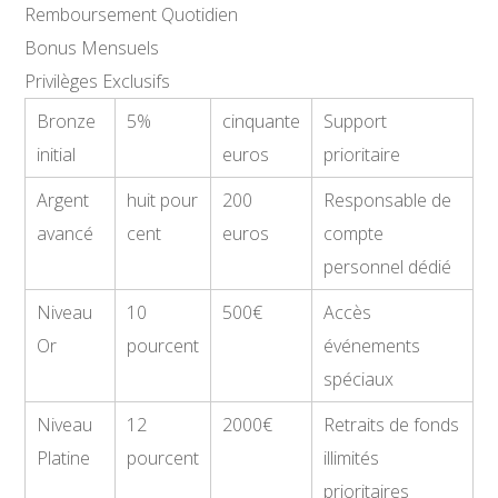
Remboursement Quotidien
Bonus Mensuels
Privilèges Exclusifs
Bronze
5%
cinquante
Support
initial
euros
prioritaire
Argent
huit pour
200
Responsable de
avancé
cent
euros
compte
personnel dédié
Niveau
10
500€
Accès
Or
pourcent
événements
spéciaux
Niveau
12
2000€
Retraits de fonds
Platine
pourcent
illimités
prioritaires