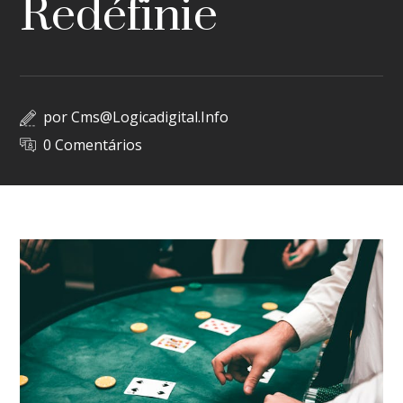
Redéfinie
por
Cms@logicadigital.info
0 Comentários