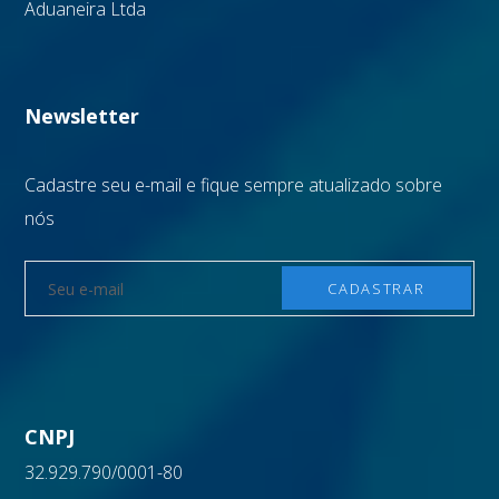
Aduaneira Ltda
Newsletter
Cadastre seu e-mail e fique sempre atualizado sobre
nós
CNPJ
32.929.790/0001-80