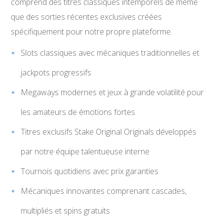
comprend des titres classiques intemporels de même
que des sorties récentes exclusives créées
spécifiquement pour notre propre plateforme.
Slots classiques avec mécaniques traditionnelles et
jackpots progressifs
Megaways modernes et jeux à grande volatilité pour
les amateurs de émotions fortes
Titres exclusifs Stake Original Originals développés
par notre équipe talentueuse interne
Tournois quotidiens avec prix garanties
Mécaniques innovantes comprenant cascades,
multipliés et spins gratuits