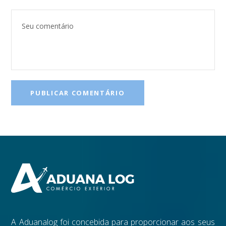
A Aduanalog foi concebida para proporcionar aos seus