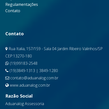
Regulamentações
Contato
Contato
Rua Italia, 157/159 - Sala 04 Jardim Ribeiro Valinhos/SP
CEP:13270-180
(19)99183-2548
(19)3849-1313 | 3849-1280
contato@aduanalog.com.br
www.aduanalog.com.br
Razão Social
Aduanalog Assessoria