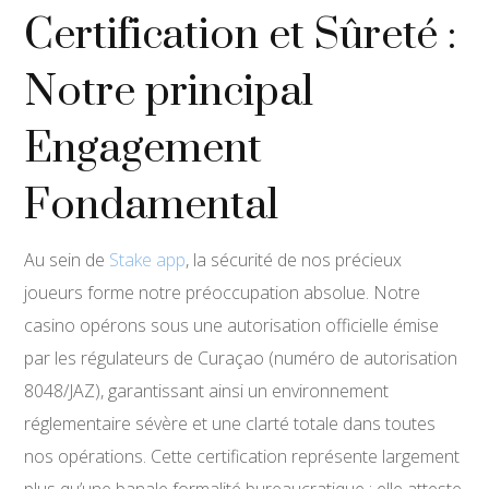
Certification et Sûreté :
Notre principal
Engagement
Fondamental
Au sein de
Stake app
, la sécurité de nos précieux
joueurs forme notre préoccupation absolue. Notre
casino opérons sous une autorisation officielle émise
par les régulateurs de Curaçao (numéro de autorisation
8048/JAZ), garantissant ainsi un environnement
réglementaire sévère et une clarté totale dans toutes
nos opérations. Cette certification représente largement