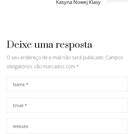
Kasyna Nowej Klasy
Deixe uma resposta
O seu endereço de e-mail não será publicado.
Campos
obrigatórios são marcados com
*