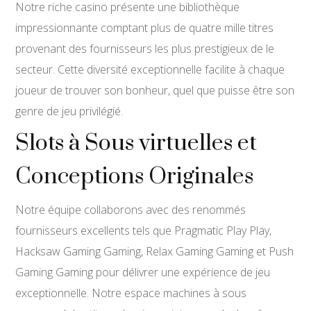
Notre riche casino présente une bibliothèque
impressionnante comptant plus de quatre mille titres
provenant des fournisseurs les plus prestigieux de le
secteur. Cette diversité exceptionnelle facilite à chaque
joueur de trouver son bonheur, quel que puisse être son
genre de jeu privilégié.
Slots à Sous virtuelles et
Conceptions Originales
Notre équipe collaborons avec des renommés
fournisseurs excellents tels que Pragmatic Play Play,
Hacksaw Gaming Gaming, Relax Gaming Gaming et Push
Gaming Gaming pour délivrer une expérience de jeu
exceptionnelle. Notre espace machines à sous