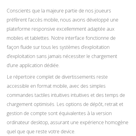
Conscients que la majeure partie de nos joueurs
préfèrent l’accès mobile, nous avons développé une
plateforme responsive excellemment adaptée aux
mobiles et tablettes. Notre interface fonctionne de
façon fluide sur tous les systèmes d’exploitation
d’exploitation sans jamais nécessiter le chargement
d’une application dédiée.
Le répertoire complet de divertissements reste
accessible en format mobile, avec des simples
commandes tactiles intuitives intuitives et des temps de
chargement optimisés. Les options de dépôt, retrait et
gestion de compte sont équivalentes à la version
ordinateur desktop, assurant une expérience homogène
quel que que reste votre device.