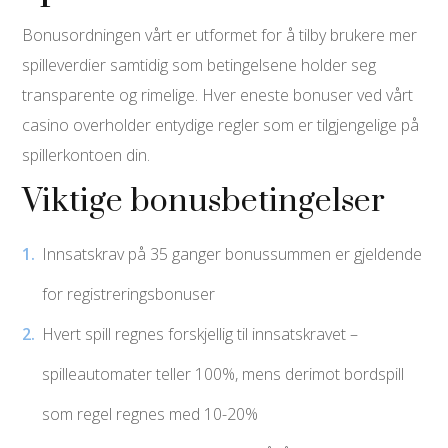
Bonusordningen vårt er utformet for å tilby brukere mer
spilleverdier samtidig som betingelsene holder seg
transparente og rimelige. Hver eneste bonuser ved vårt
casino overholder entydige regler som er tilgjengelige på
spillerkontoen din.
Viktige bonusbetingelser
Innsatskrav på 35 ganger bonussummen er gjeldende
for registreringsbonuser
Hvert spill regnes forskjellig til innsatskravet –
spilleautomater teller 100%, mens derimot bordspill
som regel regnes med 10-20%