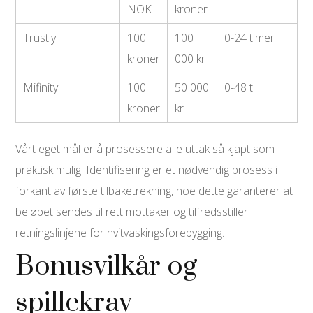
NOK
kroner
Trustly
100
100
0-24 timer
kroner
000 kr
Mifinity
100
50 000
0-48 t
kroner
kr
Vårt eget mål er å prosessere alle uttak så kjapt som
praktisk mulig. Identifisering er et nødvendig prosess i
forkant av første tilbaketrekning, noe dette garanterer at
beløpet sendes til rett mottaker og tilfredsstiller
retningslinjene for hvitvaskingsforebygging.
Bonusvilkår og
spillekrav