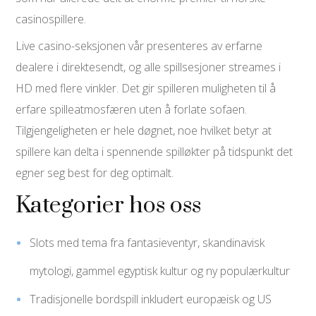
casinospillere.
Live casino-seksjonen vår presenteres av erfarne
dealere i direktesendt, og alle spillsesjoner streames i
HD med flere vinkler. Det gir spilleren muligheten til å
erfare spilleatmosfæren uten å forlate sofaen.
Tilgjengeligheten er hele døgnet, noe hvilket betyr at
spillere kan delta i spennende spilløkter på tidspunkt det
egner seg best for deg optimalt.
Kategorier hos oss
Slots med tema fra fantasieventyr, skandinavisk
mytologi, gammel egyptisk kultur og ny populærkultur
Tradisjonelle bordspill inkludert europæisk og US