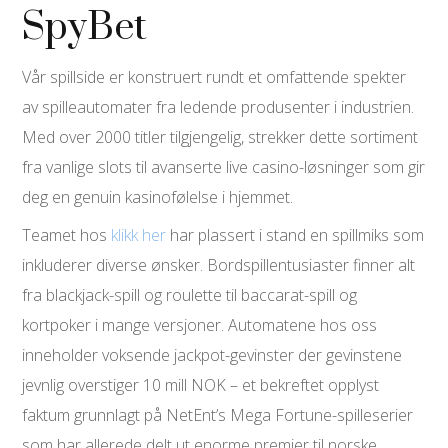
SpyBet
Vår spillside er konstruert rundt et omfattende spekter
av spilleautomater fra ledende produsenter i industrien.
Med over 2000 titler tilgjengelig, strekker dette sortiment
fra vanlige slots til avanserte live casino-løsninger som gir
deg en genuin kasinofølelse i hjemmet.
Teamet hos
klikk her
har plassert i stand en spillmiks som
inkluderer diverse ønsker. Bordspillentusiaster finner alt
fra blackjack-spill og roulette til baccarat-spill og
kortpoker i mange versjoner. Automatene hos oss
inneholder voksende jackpot-gevinster der gevinstene
jevnlig overstiger 10 mill NOK – et bekreftet opplyst
faktum grunnlagt på NetEnt’s Mega Fortune-spilleserier
som har allerede delt ut enorme premier til norske