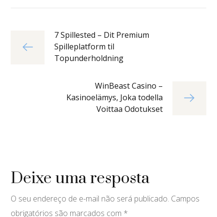
7 Spillested – Dit Premium
Spilleplatform til
Topunderholdning
WinBeast Casino –
Kasinoelämys, Joka todella
Voittaa Odotukset
Deixe uma resposta
O seu endereço de e-mail não será publicado.
Campos
obrigatórios são marcados com
*