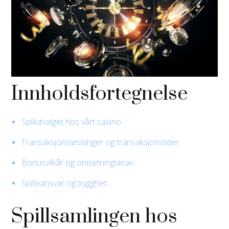
Innholdsfortegnelse
Spillutvalget hos vårt casino
Transaksjonsløsninger og transaksjonstider
Bonusvilkår og omsetningskrav
Spilleansvar og trygghet
Spillsamlingen hos