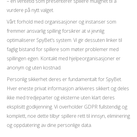
– en ventetid som presenterer spillere mulighet til å
vurdere på nytt valget.
Vårt forhold med organisasjoner og instanser som
fremmer ansvarlig spilling forsikrer at vi jevnlig
optimaliserer SpyBet’s system. Vi gir dessuten linker til
faglig bistand for spillere som møter problemer med
spillingen egen. Kontakt med hjelpeorganisasjoner er
anonym og uten kostnad.
Personlig sikkerhet deres er fundamentalt for SpyBet.
Hver eneste privat informasjon arkiveres sikkert og deles
ikke med tredjeparter og eksterne uten klart deres
eksplisitt godkjenning. Vi overholder GDPR fullstendig og
komplett, noe dette tilbyr spillere rett til innsyn, eliminering
og oppdatering av dine personlige data.