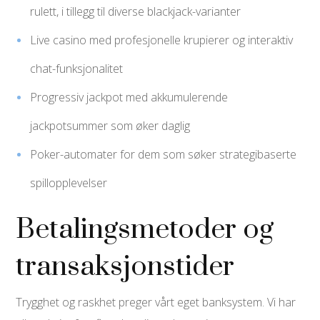
rulett, i tillegg til diverse blackjack-varianter
Live casino med profesjonelle krupierer og interaktiv
chat-funksjonalitet
Progressiv jackpot med akkumulerende
jackpotsummer som øker daglig
Poker-automater for dem som søker strategibaserte
spillopplevelser
Betalingsmetoder og
transaksjonstider
Trygghet og raskhet preger vårt eget banksystem. Vi har