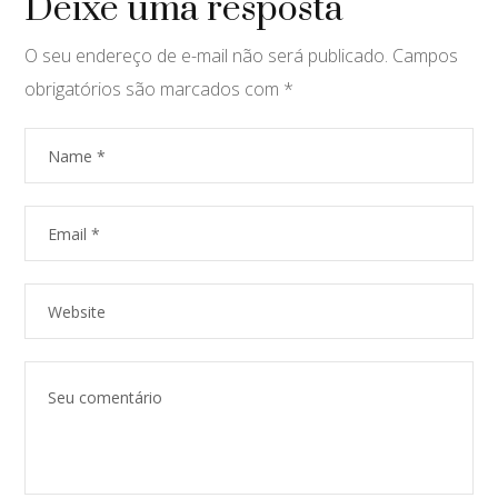
Deixe uma resposta
O seu endereço de e-mail não será publicado.
Campos
obrigatórios são marcados com
*