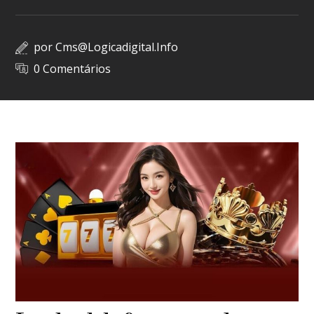
por
Cms@logicadigital.info
0 Comentários