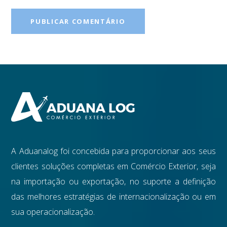
A Aduanalog foi concebida para proporcionar aos seus
clientes soluções completas em Comércio Exterior, seja
na importação ou exportação, no suporte a definição
das melhores estratégias de internacionalização ou em
sua operacionalização.