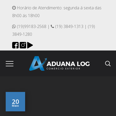
Horário de Atendimento: segunda á sexta das
8h00 ás 18h00
(19)99183-2568 |
(19) 3849-1313 | (19)
3849-1280
20
Maio