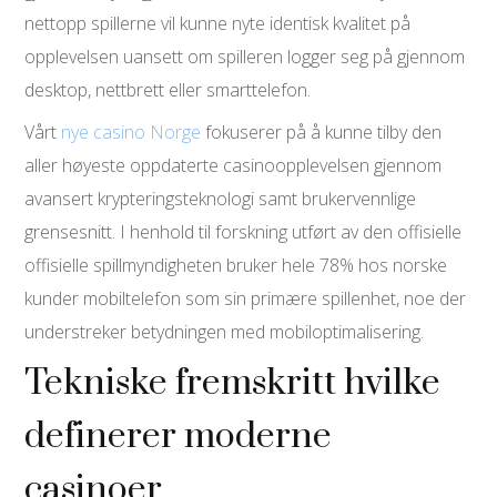
nettopp spillerne vil kunne nyte identisk kvalitet på
opplevelsen uansett om spilleren logger seg på gjennom
desktop, nettbrett eller smarttelefon.
Vårt
nye casino Norge
fokuserer på å kunne tilby den
aller høyeste oppdaterte casinoopplevelsen gjennom
avansert krypteringsteknologi samt brukervennlige
grensesnitt. I henhold til forskning utført av den offisielle
offisielle spillmyndigheten bruker hele 78% hos norske
kunder mobiltelefon som sin primære spillenhet, noe der
understreker betydningen med mobiloptimalisering.
Tekniske fremskritt hvilke
definerer moderne
casinoer