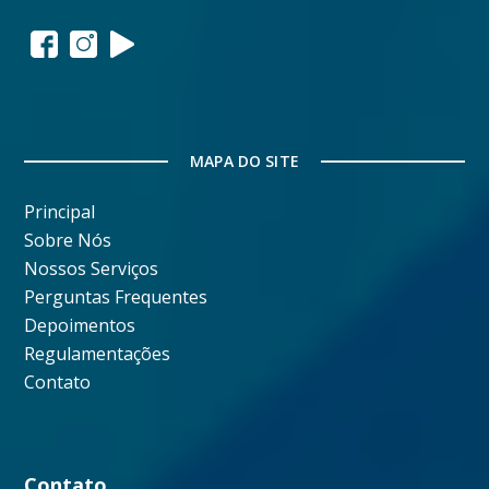
MAPA DO SITE
Principal
Sobre Nós
Nossos Serviços
Perguntas Frequentes
Depoimentos
Regulamentações
Contato
Contato