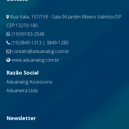
Rua Italia, 157/159 - Sala 04 Jardim Ribeiro Valinhos/SP
CEP:13270-180
(19)99183-2548
(19)3849-1313 | 3849-1280
contato@aduanalog.com.br
www.aduanalog.com.br
Razão Social
Aduanalog Assessoria
Aduaneira Ltda
Newsletter