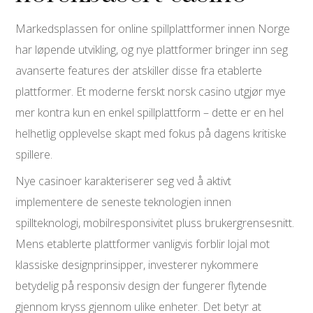
Markedsplassen for online spillplattformer innen Norge
har løpende utvikling, og nye plattformer bringer inn seg
avanserte features der atskiller disse fra etablerte
plattformer. Et moderne ferskt norsk casino utgjør mye
mer kontra kun en enkel spillplattform – dette er en hel
helhetlig opplevelse skapt med fokus på dagens kritiske
spillere.
Nye casinoer karakteriserer seg ved å aktivt
implementere de seneste teknologien innen
spillteknologi, mobilresponsivitet pluss brukergrensesnitt.
Mens etablerte plattformer vanligvis forblir lojal mot
klassiske designprinsipper, investerer nykommere
betydelig på responsiv design der fungerer flytende
gjennom kryss gjennom ulike enheter. Det betyr at