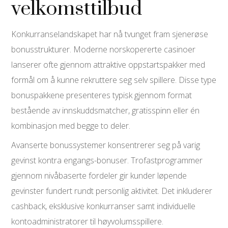
velkomsttilbud
Konkurranselandskapet har nå tvunget fram sjenerøse
bonusstrukturer. Moderne norskopererte casinoer
lanserer ofte gjennom attraktive oppstartspakker med
formål om å kunne rekruttere seg selv spillere. Disse type
bonuspakkene presenteres typisk gjennom format
bestående av innskuddsmatcher, gratisspinn eller én
kombinasjon med begge to deler.
Avanserte bonussystemer konsentrerer seg på varig
gevinst kontra engangs-bonuser. Trofastprogrammer
gjennom nivåbaserte fordeler gir kunder løpende
gevinster fundert rundt personlig aktivitet. Det inkluderer
cashback, eksklusive konkurranser samt individuelle
kontoadministratorer til høyvolumsspillere.