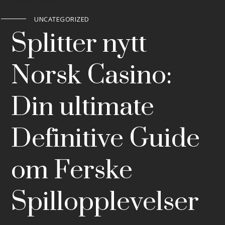
UNCATEGORIZED
Splitter nytt
Norsk Casino:
Din ultimate
Definitive Guide
om Ferske
Spillopplevelser