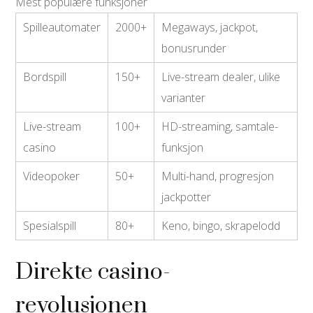
Mest populære funksjoner
Spilleautomater
2000+
Megaways, jackpot,
bonusrunder
Bordspill
150+
Live-stream dealer, ulike
varianter
Live-stream
100+
HD-streaming, samtale-
casino
funksjon
Videopoker
50+
Multi-hand, progresjon
jackpotter
Spesialspill
80+
Keno, bingo, skrapelodd
Direkte casino-
revolusjonen