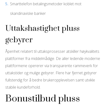
Smarttelefon betalingsmetoder koblet mot
skandinaviske banker
Uttakshastighet pluss
gebyrer
Åpenhet relatert til uttaksprosesser atskiller høykvalitets
plattformer fra middelmådige. De aller ledende moderne
plattformene opererer via transparente rammeverk for
uttakstider og mulige gebyrer. Flere har fjernet gebyrer
fullstendig for å bedre brukeropplevelsen samt utvikle
stabile kundeforhold.
Bonustilbud pluss