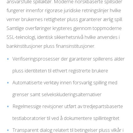
ansvarsfulle spillaktør. Moderne norskbaserte spillsider
fungerer innenfor rigorøse juridiske retningslinjer hvilke
verner brukernes rettigheter pluss garanterer ærlig spill.
Samtlige overføringer krypteres gjennom toppmoderne
SSL-teknologi, identisk sikkerhetsnivå hvilke anvendes i
bankinstitusjoner pluss finansinstitusjoner.
Verifiseringsprosesser der garanterer spillerens alder
pluss identiteten til ethvert registrerte brukere
Automatiserte verktøy innen forsvarlig spilling med
grenser samt selvekskluderingsalternativer
Regelmessige revisjoner utført av tredjepartsbaserte
testlaboratorier til ved å dokumentere spillintegritet
Transparent dialog relatert til betingelser pluss vilkår i