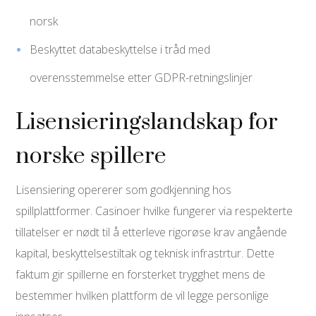
norsk
Beskyttet databeskyttelse i tråd med
overensstemmelse etter GDPR-retningslinjer
Lisensieringslandskap for
norske spillere
Lisensiering opererer som godkjenning hos
spillplattformer. Casinoer hvilke fungerer via respekterte
tillatelser er nødt til å etterleve rigorøse krav angående
kapital, beskyttelsestiltak og teknisk infrastrtur. Dette
faktum gir spillerne en forsterket trygghet mens de
bestemmer hvilken plattform de vil legge personlige