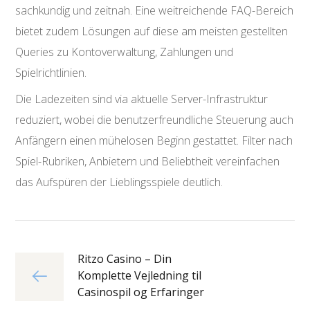
sachkundig und zeitnah. Eine weitreichende FAQ-Bereich
bietet zudem Lösungen auf diese am meisten gestellten
Queries zu Kontoverwaltung, Zahlungen und
Spielrichtlinien.
Die Ladezeiten sind via aktuelle Server-Infrastruktur
reduziert, wobei die benutzerfreundliche Steuerung auch
Anfängern einen mühelosen Beginn gestattet. Filter nach
Spiel-Rubriken, Anbietern und Beliebtheit vereinfachen
das Aufspüren der Lieblingsspiele deutlich.
Ritzo Casino – Din
Komplette Vejledning til
Casinospil og Erfaringer