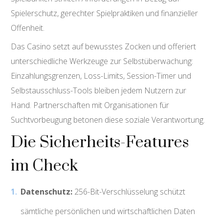
Spielerschutz, gerechter Spielpraktiken und finanzieller
Offenheit.
Das Casino setzt auf bewusstes Zocken und offeriert
unterschiedliche Werkzeuge zur Selbstüberwachung:
Einzahlungsgrenzen, Loss-Limits, Session-Timer und
Selbstausschluss-Tools bleiben jedem Nutzern zur
Hand. Partnerschaften mit Organisationen für
Suchtvorbeugung betonen diese soziale Verantwortung.
Die Sicherheits-Features
im Check
Datenschutz:
256-Bit-Verschlüsselung schützt
sämtliche persönlichen und wirtschaftlichen Daten