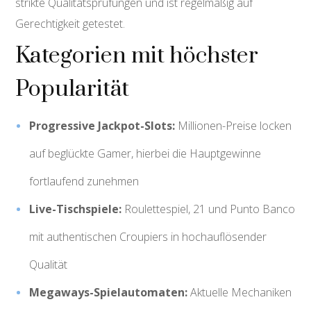
strikte Qualitätsprüfungen und ist regelmäßig auf
Gerechtigkeit getestet.
Kategorien mit höchster
Popularität
Progressive Jackpot-Slots:
Millionen-Preise locken
auf beglückte Gamer, hierbei die Hauptgewinne
fortlaufend zunehmen
Live-Tischspiele:
Roulettespiel, 21 und Punto Banco
mit authentischen Croupiers in hochauflösender
Qualität
Megaways-Spielautomaten:
Aktuelle Mechaniken