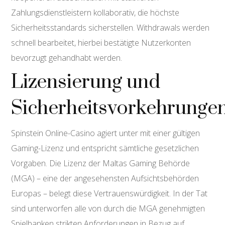
Zahlungsdienstleistern kollaborativ, die höchste
Sicherheitsstandards sicherstellen. Withdrawals werden
schnell bearbeitet, hierbei bestätigte Nutzerkonten
bevorzugt gehandhabt werden.
Lizensierung und
Sicherheitsvorkehrunge
Spinstein Online-Casino agiert unter mit einer gültigen
Gaming-Lizenz und entspricht sämtliche gesetzlichen
Vorgaben. Die Lizenz der Maltas Gaming Behörde
(MGA) – eine der angesehensten Aufsichtsbehörden
Europas – belegt diese Vertrauenswürdigkeit. In der Tat
sind unterworfen alle von durch die MGA genehmigten
Spielbanken strikten Anforderungen in Bezug auf