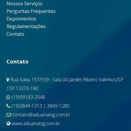
Nossos Serviços
Perguntas Frequentes
Depoimentos
Regulamentações
Contato
Contato
Rua Italia, 157/159 - Sala 04 Jardim Ribeiro Valinhos/SP
CEP:13270-180
(19)99183-2548
(19)3849-1313 | 3849-1280
contato@aduanalog.com.br
www.aduanalog.com.br