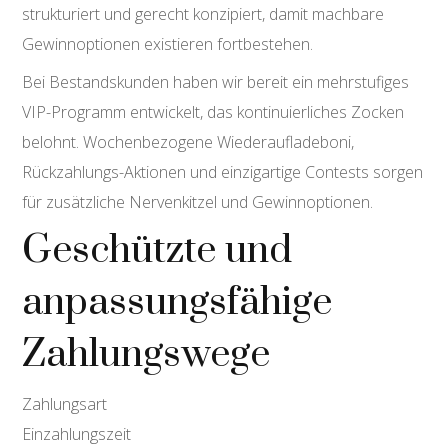
strukturiert und gerecht konzipiert, damit machbare
Gewinnoptionen existieren fortbestehen.
Bei Bestandskunden haben wir bereit ein mehrstufiges
VIP-Programm entwickelt, das kontinuierliches Zocken
belohnt. Wochenbezogene Wiederaufladeboni,
Rückzahlungs-Aktionen und einzigartige Contests sorgen
für zusätzliche Nervenkitzel und Gewinnoptionen.
Geschützte und
anpassungsfähige
Zahlungswege
Zahlungsart
Einzahlungszeit