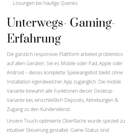
Lösungen bei häufige Queries
Unterwegs- Gaming-
Erfahrung
Die gänzlich responsive Plattform arbeitet problemlos
auf allen Geräten. Sei es Mobile oder Pad, Apple oder
Android – dieses komplette Spieleangebot bleibt ohne
Installation irgendwelcher App zugänglich. Die mobile
Variante bewahrt alle Funktionen dieser Desktop-
Variante bei, einschließlich Deposits, Abhebungen &
Zugang zu den Kundendienst.
Unsere Touch-optimierte Oberfläche wurde speziell zu
intuitiver Steuerung gestaltet. Game-Status sind