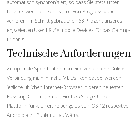
automatisch synchronisiert, so dass Sie stets unter
Devices wechseln könnst, frei von Progress dabei
verlieren. Im Schnitt gebrauchen 68 Prozent unseres
engagierten User häufig mobile Devices für das Gaming-
Erlebnis.
Technische Anforderungen
Zu optimale Speed raten man eine verlässliche Online-
Verbindung mit minimal 5 Mbit/s. Kompatibel werden
jegliche üblichen Internet-Browser in deren neuesten
Fassung: Chrome, Safari, Firefox & Edge. Unsere
Plattform funktioniert reibungslos von iOS 12 respektive
Android acht Punkt null aufwärts.