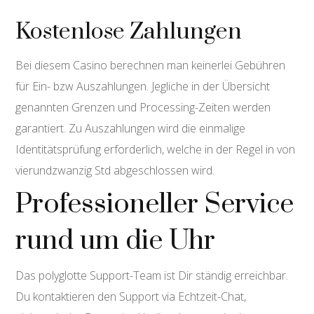
Kostenlose Zahlungen
Bei diesem Casino berechnen man keinerlei Gebühren
für Ein- bzw Auszahlungen. Jegliche in der Übersicht
genannten Grenzen und Processing-Zeiten werden
garantiert. Zu Auszahlungen wird die einmalige
Identitätsprüfung erforderlich, welche in der Regel in von
vierundzwanzig Std abgeschlossen wird.
Professioneller Service
rund um die Uhr
Das polyglotte Support-Team ist Dir ständig erreichbar.
Du kontaktieren den Support via Echtzeit-Chat,