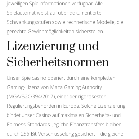
jeweiligen Spielinformationen verfügbar. Alle
Spielautomat weist auf über dokumentierte
Schwankungsstufen sowie rechnerische Modelle, die
gerechte Gewinnmöglichkeiten sicherstellen.
Lizenzierung und
Sicherheitsnormen
Unser Spielcasino operiert durch eine kompletten
Gaming-Lizenz von Malta Gaming Authority
(MGA/B2C/394/2017), einer der rigorosesten
Regulierungsbehörden in Europa. Solche Lizenzierung
bindet unser Casino auf maximalen Sicherheits- und
Fairness-Standards. Jegliche Finanztransfers bleiben
durch 256-Bit-Verschlüsselung gesichert – die gleiche