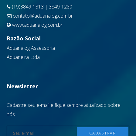
(19)3849-1313 | 3849-1280
contato@aduanalog.com.br
www.aduanalog.com.br
Razão Social
Aduanalog Assessoria
Aduaneira Ltda
Newsletter
Cadastre seu e-mail e fique sempre atualizado sobre
nós