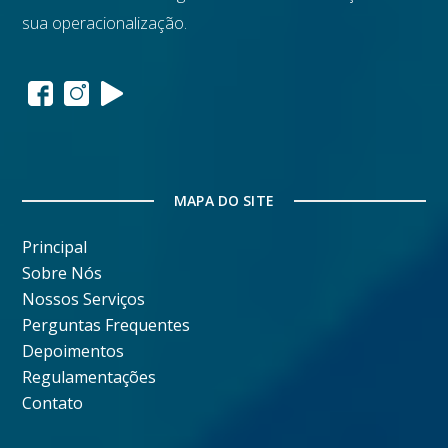
sua operacionalização.
MAPA DO SITE
Principal
Sobre Nós
Nossos Serviços
Perguntas Frequentes
Depoimentos
Regulamentações
Contato