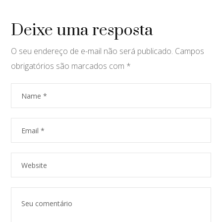
Deixe uma resposta
O seu endereço de e-mail não será publicado.
Campos
obrigatórios são marcados com
*