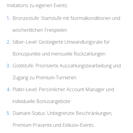
Invitations zu eigenen Events.
Bronzestufe: Startstufe mit Normalkonditionen und
wöchentlichen Freispielen
Silber-Level: Gesteigerte Umwandlungsrate für
Bonuspunkte und mensuelle Rückzahlungen
Goldstufe: Priorisierte Auszahlungsbearbeitung und
Zugang zu Premium-Turnieren
Platin-Level: Persönlicher Account-Manager und
individuelle Bonusangebote
Diamant-Status: Unbegrenzte Beschränkungen,
Premium-Präsente und Exklusiv-Events