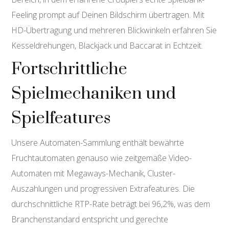
Feeling prompt auf Deinen Bildschirm übertragen. Mit
HD-Übertragung und mehreren Blickwinkeln erfahren Sie
Kesseldrehungen, Blackjack und Baccarat in Echtzeit.
Fortschrittliche
Spielmechaniken und
Spielfeatures
Unsere Automaten-Sammlung enthält bewährte
Fruchtautomaten genauso wie zeitgemäße Video-
Automaten mit Megaways-Mechanik, Cluster-
Auszahlungen und progressiven Extrafeatures. Die
durchschnittliche RTP-Rate beträgt bei 96,2%, was dem
Branchenstandard entspricht und gerechte