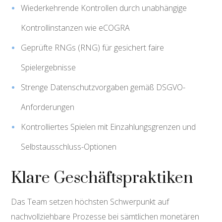
Wiederkehrende Kontrollen durch unabhängige
Kontrollinstanzen wie eCOGRA
Geprüfte RNGs (RNG) für gesichert faire
Spielergebnisse
Strenge Datenschutzvorgaben gemäß DSGVO-
Anforderungen
Kontrolliertes Spielen mit Einzahlungsgrenzen und
Selbstausschluss-Optionen
Klare Geschäftspraktiken
Das Team setzen höchsten Schwerpunkt auf
nachvollziehbare Prozesse bei sämtlichen monetären