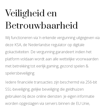
Veiligheid en
Betrouwbaarheid
Wij functioneren via ‘n erkende vergunning uitgegeven via
deze KSA, de Nederlandse regulator op digitale
gokactiviteiten. De vergunning garandeert indien het
platform voldaan wordt aan alle wettelijke voorwaarden
met betrekking tot eerlijk gaming, gezond spelen &
spelersbeveiliging.
Iedere financiële transacties zijn beschermd via 256-bit
SSL-beveiliging, gelijke beveiliging die geldhuizen
gebruiken bij deze online diensten. Je eigen informatie
worden opgeslagen via servers binnen de EU Unie,