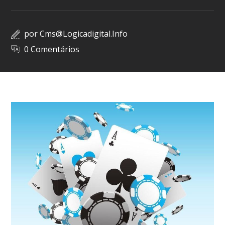
por
Cms@logicadigital.info
0 Comentários