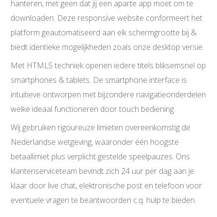
hanteren, met geen dat jij een aparte app moet om te
downloaden. Deze responsive website conformeert het
platform geautomatiseerd aan elk schermgrootte bij &
biedt identieke mogelijkheden zoals onze desktop versie.
Met HTML5 techniek openen iedere titels bliksemsnel op
smartphones & tablets. De smartphone interface is
intuïtieve ontworpen met bijzondere navigatieonderdelen
welke ideaal functioneren door touch bediening.
Wij gebruiken rigoureuze limieten overeenkomstig de
Nederlandse wetgeving, waaronder één hoogste
betaallimiet plus verplicht gestelde speelpauzes. Ons
klantenserviceteam bevindt zich 24 uur per dag aan je
klaar door live chat, elektronische post en telefoon voor
eventuele vragen te beantwoorden c.q. hulp te bieden.