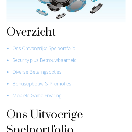
Overzicht
Ons Omvangrijke Spelportfolio
Security plus Betrouwbaarheid
Diverse Betalingsopties
Bonusopbouw & Promoties
Mobiele Game Ervaring
Ons Uitvoerige
Spelportfolio