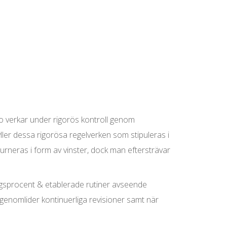
no verkar under rigorös kontroll genom
ler dessa rigorösa regelverken som stipuleras i
rneras i form av vinster, dock man eftersträvar
ngsprocent & etablerade rutiner avseende
genomlider kontinuerliga revisioner samt när