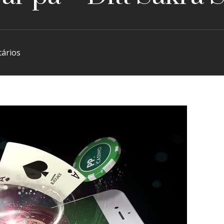
ários