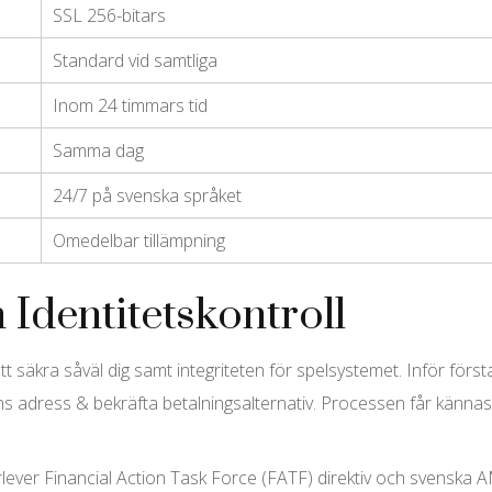
SSL 256-bitars
Standard vid samtliga
Inom 24 timmars tid
Samma dag
24/7 på svenska språket
Omedelbar tillämpning
 Identitetskontroll
säkra såväl dig samt integriteten för spelsystemet. Inför första u
ns adress & bekräfta betalningsalternativ. Processen får kännas 
er Financial Action Task Force (FATF) direktiv och svenska AML