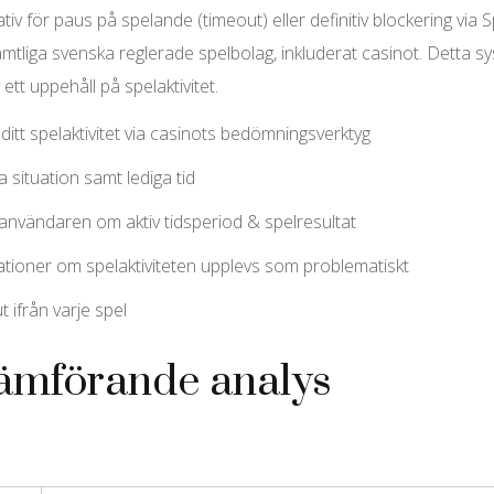
nativ för paus på spelande (timeout) eller definitiv blockering via
tliga svenska reglerade spelbolag, inkluderat casinot. Detta s
ett uppehåll på spelaktivitet.
 ditt spelaktivitet via casinots bedömningsverktyg
a situation samt lediga tid
 användaren om aktiv tidsperiod & spelresultat
ationer om spelaktiviteten upplevs som problematiskt
 ifrån varje spel
Jämförande analys