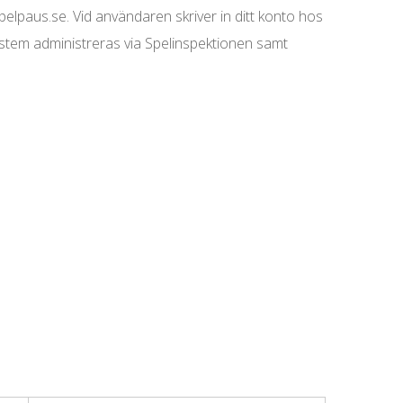
 Spelpaus.se. Vid användaren skriver in ditt konto hos
ystem administreras via Spelinspektionen samt