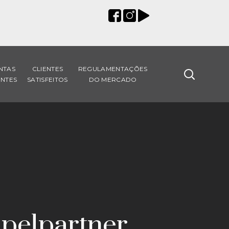
NTAS
CLIENTES
REGULAMENTAÇÕES
NTES
SATISFEITOS
DO MERCADO
Spelpartner