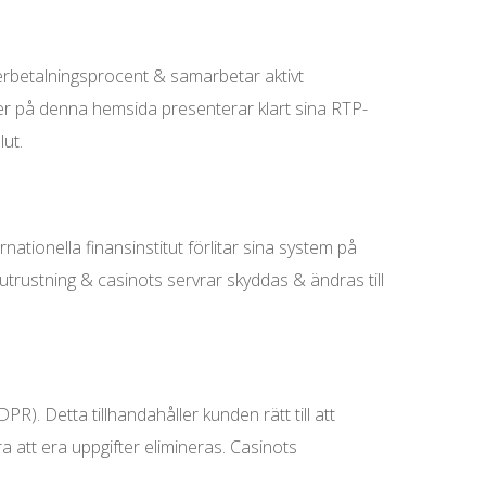
erbetalningsprocent & samarbetar aktivt
ter på denna hemsida presenterar klart sina RTP-
ut.
nationella finansinstitut förlitar sina system på
trustning & casinots servrar skyddas & ändras till
R). Detta tillhandahåller kunden rätt till att
ra att era uppgifter elimineras. Casinots