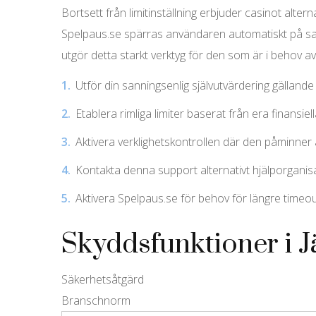
Bortsett från limitinställning erbjuder casinot alter
Spelpaus.se spärras användaren automatiskt på sam
utgör detta starkt verktyg för den som är i behov av 
Utför din sanningsenlig självutvärdering gällande
Etablera rimliga limiter baserat från era finansiell
Aktivera verklighetskontrollen där den påminner
Kontakta denna support alternativt hjälporganis
Aktivera Spelpaus.se för behov för längre timeout
Skyddsfunktioner i 
Säkerhetsåtgärd
Branschnorm