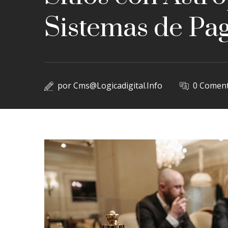
Sistemas de Pa
por
Cms@logicadigital.info
0 Coment