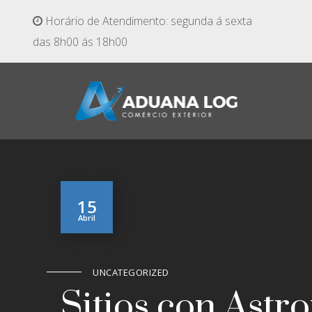
Horário de Atendimento: segunda á sexta
das 8h00 ás 18h00
15
Abril
UNCATEGORIZED
Sitios con Astr