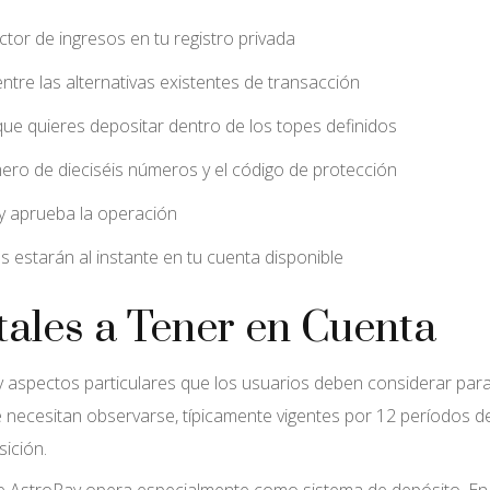
ctor de ingresos en tu registro privada
tre las alternativas existentes de transacción
 que quieres depositar dentro de los topes definidos
ero de dieciséis números y el código de protección
 aprueba la operación
s estarán al instante en tu cuenta disponible
les a Tener en Cuenta
ay aspectos particulares que los usuarios deben considerar par
necesitan observarse, típicamente vigentes por 12 períodos d
ición.
ue AstroPay opera especialmente como sistema de depósito. En 