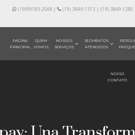
(19)99183-2568 |
(19) 3849-1313 | (19) 3849-1280
PÁGINA
QUEM
NOSSOS
SEGMENTOS
PERGU
PRINCIPAL
SOMOS
SERVIÇOS
ATENDIDOS
FREQUE
NOSSO
CONTATO
opay: Una Transfor