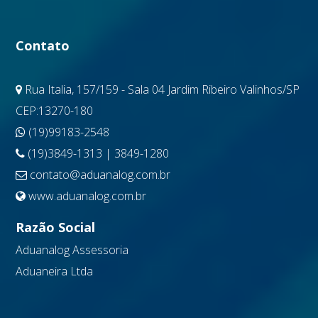
Contato
Rua Italia, 157/159 - Sala 04 Jardim Ribeiro Valinhos/SP
CEP:13270-180
(19)99183-2548
(19)3849-1313 | 3849-1280
contato@aduanalog.com.br
www.aduanalog.com.br
Razão Social
Aduanalog Assessoria
Aduaneira Ltda