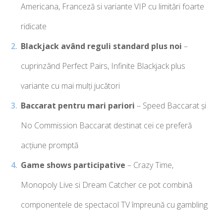
Americana, Franceză si variante VIP cu limitări foarte
ridicate
Blackjack având reguli standard plus noi
–
cuprinzând Perfect Pairs, Infinite Blackjack plus
variante cu mai mulți jucători
Baccarat pentru mari pariori
– Speed Baccarat și
No Commission Baccarat destinat cei ce preferă
acțiune promptă
Game shows participative
– Crazy Time,
Monopoly Live si Dream Catcher ce pot combină
componentele de spectacol TV împreună cu gambling