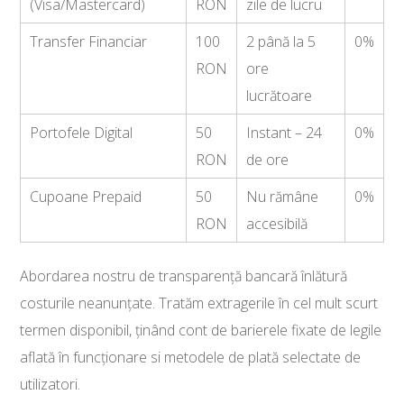
(Visa/Mastercard)
RON
zile de lucru
Transfer Financiar
100
2 până la 5
0%
RON
ore
lucrătoare
Portofele Digital
50
Instant – 24
0%
RON
de ore
Cupoane Prepaid
50
Nu rămâne
0%
RON
accesibilă
Abordarea nostru de transparență bancară înlătură
costurile neanunțate. Tratăm extragerile în cel mult scurt
termen disponibil, ținând cont de barierele fixate de legile
aflată în funcționare si metodele de plată selectate de
utilizatori.