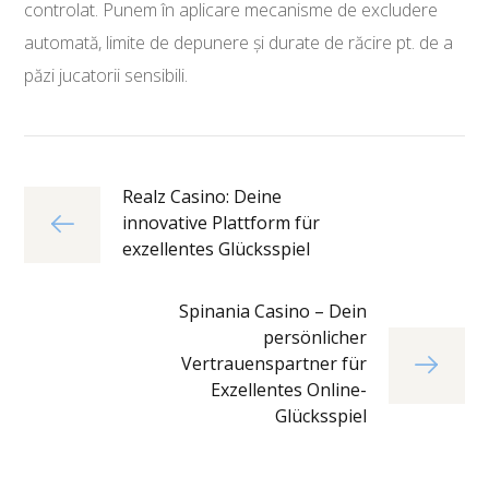
controlat. Punem în aplicare mecanisme de excludere
automată, limite de depunere și durate de răcire pt. de a
păzi jucatorii sensibili.
Realz Casino: Deine
innovative Plattform für
exzellentes Glücksspiel
Spinania Casino – Dein
persönlicher
Vertrauenspartner für
Exzellentes Online-
Glücksspiel