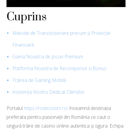
Cuprins
Metode de Tranzacționare precum și Protecție
Financiară
Gama Noastra de Jocuri Premium
Platforma Noastra de Recompense si Bonus
Trăirea de Gaming Mobilă
Asistența Nostru Dedicat Clienților
Portalul
https://rodeoslots.ro/
înseamnă destinația
preferata pentru pasionații din România ce caut o
singură trăire de casino online autentica și sigura. Echipa