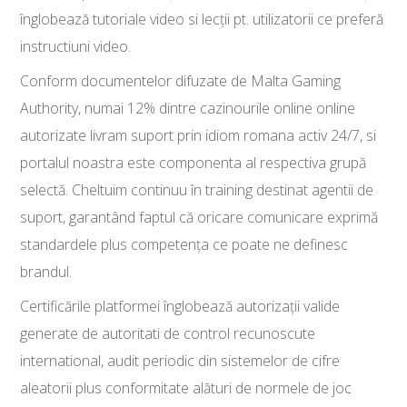
înglobează tutoriale video si lecții pt. utilizatorii ce preferă
instructiuni video.
Conform documentelor difuzate de Malta Gaming
Authority, numai 12% dintre cazinourile online online
autorizate livram suport prin idiom romana activ 24/7, si
portalul noastra este componenta al respectiva grupă
selectă. Cheltuim continuu în training destinat agentii de
suport, garantând faptul că oricare comunicare exprimă
standardele plus competența ce poate ne definesc
brandul.
Certificările platformei înglobează autorizații valide
generate de autoritati de control recunoscute
international, audit periodic din sistemelor de cifre
aleatorii plus conformitate alături de normele de joc