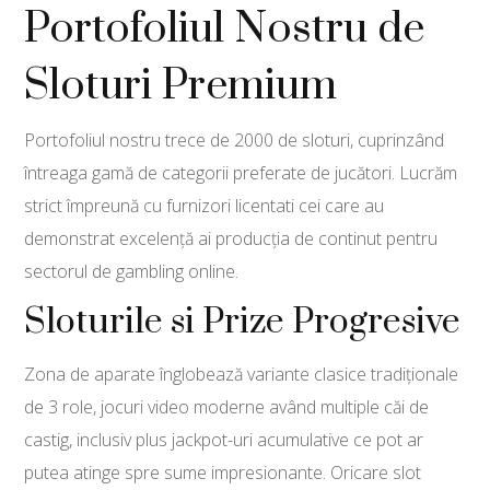
Portofoliul Nostru de
Sloturi Premium
Portofoliul nostru trece de 2000 de sloturi, cuprinzând
întreaga gamă de categorii preferate de jucători. Lucrăm
strict împreună cu furnizori licentati cei care au
demonstrat excelență ai producția de continut pentru
sectorul de gambling online.
Sloturile si Prize Progresive
Zona de aparate înglobează variante clasice tradiționale
de 3 role, jocuri video moderne având multiple căi de
castig, inclusiv plus jackpot-uri acumulative ce pot ar
putea atinge spre sume impresionante. Oricare slot