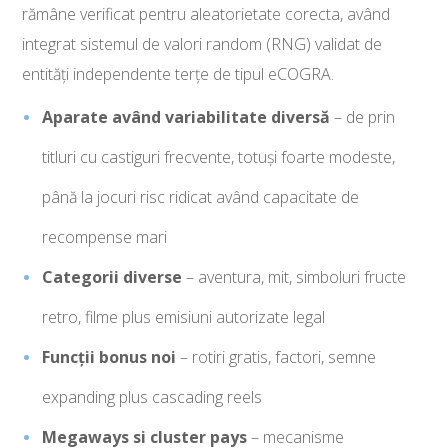
rămâne verificat pentru aleatorietate corecta, având
integrat sistemul de valori random (RNG) validat de
entități independente terțe de tipul eCOGRA.
Aparate având variabilitate diversă
– de prin
titluri cu castiguri frecvente, totuși foarte modeste,
până la jocuri risc ridicat având capacitate de
recompense mari
Categorii diverse
– aventura, mit, simboluri fructe
retro, filme plus emisiuni autorizate legal
Funcții bonus noi
– rotiri gratis, factori, semne
expanding plus cascading reels
Megaways si cluster pays
– mecanisme