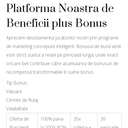
Platforma Noastra de
Beneficii plus Bonus
Apreciem devotamentul jucătorilor nostri prin programe
de marketing concepute inteligent. Bonusul de bună venit
este strict startul a relatii pe perioadă lunga, unde exact
oricare bet contribuie către acumularea de bonusuri de
recompensă transformabile în sume bonus.
Tip Bonus
Valoare
Cerinte de Rulaj
Valabilitate
Oferta de
100% pana
35x
30
Bun Venit
la 2000 RON
(oferta +
perioade