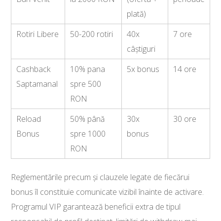
plată)
Rotiri Libere
50-200 rotiri
40x
7 ore
câștiguri
Cashback
10% pana
5x bonus
14 ore
Saptamanal
spre 500
RON
Reload
50% până
30x
30 ore
Bonus
spre 1000
bonus
RON
Reglementările precum și clauzele legate de fiecărui
bonus îl constituie comunicate vizibil înainte de activare.
Programul VIP garantează beneficii extra de tipul