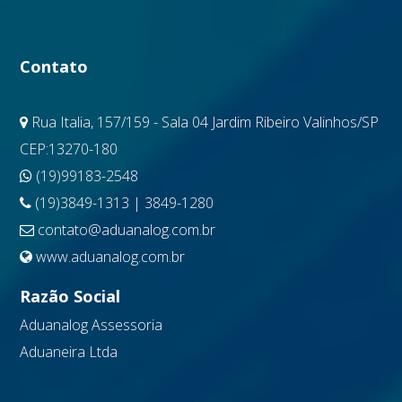
Contato
Rua Italia, 157/159 - Sala 04 Jardim Ribeiro Valinhos/SP
CEP:13270-180
(19)99183-2548
(19)3849-1313 | 3849-1280
contato@aduanalog.com.br
www.aduanalog.com.br
Razão Social
Aduanalog Assessoria
Aduaneira Ltda