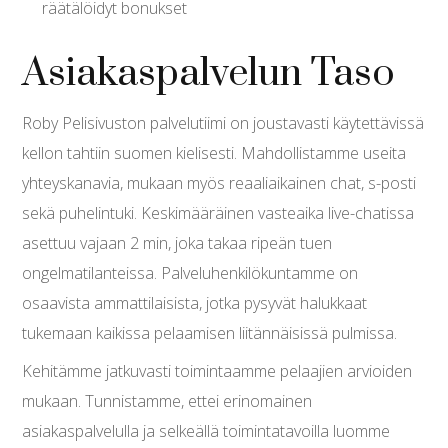
räätälöidyt bonukset
Asiakaspalvelun Taso
Roby Pelisivuston palvelutiimi on joustavasti käytettävissä
kellon tahtiin suomen kielisesti. Mahdollistamme useita
yhteyskanavia, mukaan myös reaaliaikainen chat, s-posti
sekä puhelintuki. Keskimääräinen vasteaika live-chatissa
asettuu vajaan 2 min, joka takaa ripeän tuen
ongelmatilanteissa. Palveluhenkilökuntamme on
osaavista ammattilaisista, jotka pysyvät halukkaat
tukemaan kaikissa pelaamisen liitännäisissä pulmissa.
Kehitämme jatkuvasti toimintaamme pelaajien arvioiden
mukaan. Tunnistamme, ettei erinomainen
asiakaspalvelulla ja selkeällä toimintatavoilla luomme