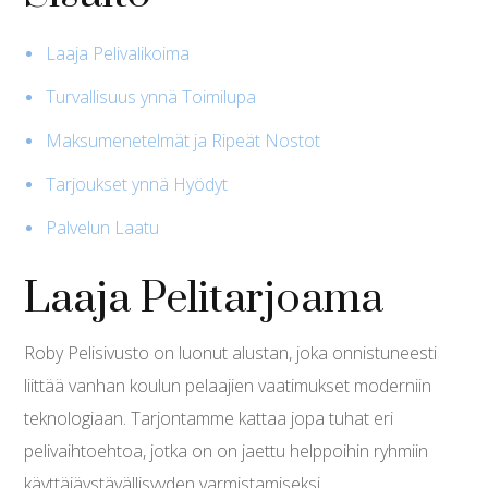
Laaja Pelivalikoima
Turvallisuus ynnä Toimilupa
Maksumenetelmät ja Ripeät Nostot
Tarjoukset ynnä Hyödyt
Palvelun Laatu
Laaja Pelitarjoama
Roby Pelisivusto on luonut alustan, joka onnistuneesti
liittää vanhan koulun pelaajien vaatimukset moderniin
teknologiaan. Tarjontamme kattaa jopa tuhat eri
pelivaihtoehtoa, jotka on on jaettu helppoihin ryhmiin
käyttäjäystävällisyyden varmistamiseksi.