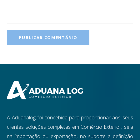
A Aduanalog foi concebida para proporcionar aos seus
clientes soluções completas em Comércio Exterior, seja
na importação ou exportação, no suporte a definição