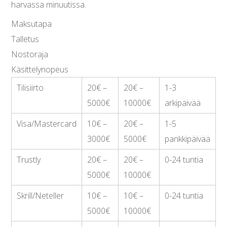
harvassa minuutissa.
Maksutapa
Talletus
Nostoraja
Käsittelynopeus
Tilisiirto
20€ –
20€ –
1-3
5000€
10000€
arkipäivää
Visa/Mastercard
10€ –
20€ –
1-5
3000€
5000€
pankkipäivää
Trustly
20€ –
20€ –
0-24 tuntia
5000€
10000€
Skrill/Neteller
10€ –
10€ –
0-24 tuntia
5000€
10000€