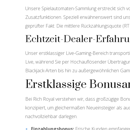
Unsere Spielautomaten-Sammlung erstreckt sich von 
Zusatzfunktionen. Speziell erwähnenswert sind un
geprüfter Fakt: Die mittlere Rückzahlungsquote (R
Echtzeit-Dealer-Erfahru
Unser erstklassiger Live-Gaming-Bereich transportie
Live, während Sie per Hochauflösender Übertragun
Blackjack-Arten bis hin zu außergewöhnlichen Gam
Erstklassige Bonus
Bei Rich Royal verstehen wir, dass großzügige Bo
konzipiert, um gleichermaßen Neueinsteiger als au
nachvollziehbar darlegen.
Einzahlungsbonus:
Frische Kunden empfangen 