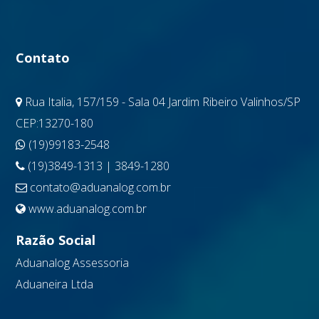
Contato
Rua Italia, 157/159 - Sala 04 Jardim Ribeiro Valinhos/SP
CEP:13270-180
(19)99183-2548
(19)3849-1313 | 3849-1280
contato@aduanalog.com.br
www.aduanalog.com.br
Razão Social
Aduanalog Assessoria
Aduaneira Ltda