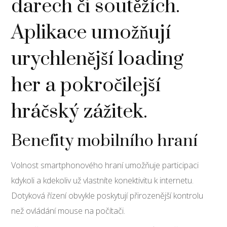
darech či soutěžích.
Aplikace umožňují
urychlenější loading
her a pokročilejší
hráčský zážitek.
Benefity mobilního hraní
Volnost smartphonového hraní umožňuje participaci
kdykoli a kdekoliv už vlastníte konektivitu k internetu.
Dotyková řízení obvykle poskytují přirozenější kontrolu
než ovládání mouse na počítači.