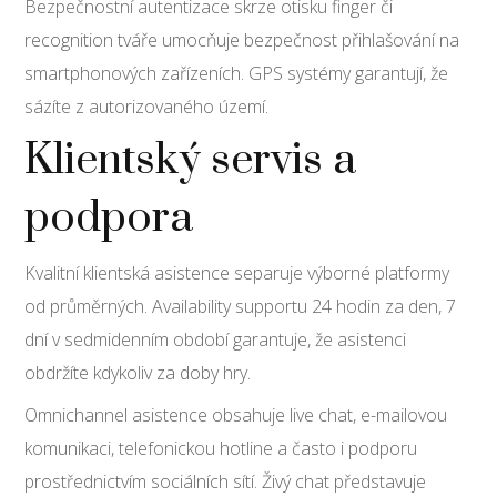
Bezpečnostní autentizace skrze otisku finger či
recognition tváře umocňuje bezpečnost přihlašování na
smartphonových zařízeních. GPS systémy garantují, že
sázíte z autorizovaného území.
Klientský servis a
podpora
Kvalitní klientská asistence separuje výborné platformy
od průměrných. Availability supportu 24 hodin za den, 7
dní v sedmidenním období garantuje, že asistenci
obdržíte kdykoliv za doby hry.
Omnichannel asistence obsahuje live chat, e-mailovou
komunikaci, telefonickou hotline a často i podporu
prostřednictvím sociálních sítí. Živý chat představuje