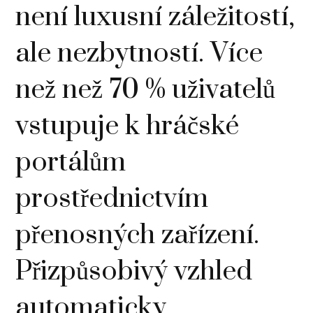
není luxusní záležitostí,
ale nezbytností. Více
než než 70 % uživatelů
vstupuje k hráčské
portálům
prostřednictvím
přenosných zařízení.
Přizpůsobivý vzhled
automaticky