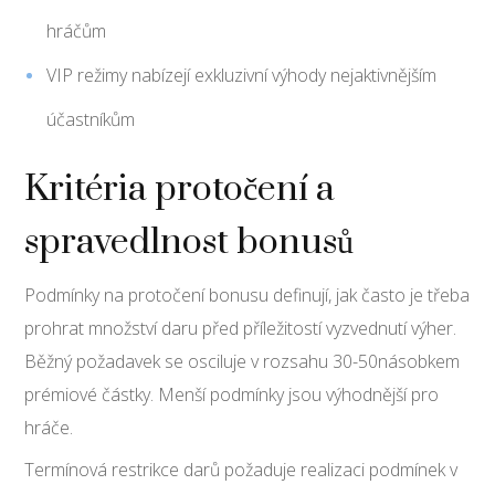
hráčům
VIP režimy nabízejí exkluzivní výhody nejaktivnějším
účastníkům
Kritéria protočení a
spravedlnost bonusů
Podmínky na protočení bonusu definují, jak často je třeba
prohrat množství daru před příležitostí vyzvednutí výher.
Běžný požadavek se osciluje v rozsahu 30-50násobkem
prémiové částky. Menší podmínky jsou výhodnější pro
hráče.
Termínová restrikce darů požaduje realizaci podmínek v