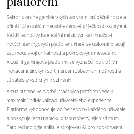
platforem
Sektor s online gamblerských aktivitami průběžně roste a
přináší účastníkům neustále čerstvé příležitosti rozptýlení.
Každý jednotlivý kalendářní měsíc vznikají množství
nových gamingových platforem, které se usilovně pracují
zaujmout svojí unikátností a pokrokovými metodami.
Aktuální gamingové platformy se vyznačují pokročilými
inovacemi, širokým sortimentem zábavních možností a
uživatelsky vstřícným rozhraním.
Aktuální trend ve tvorbě hráčských platform vede k
maximální individualizaci uživatelského experience.
Platforma vyhodnocuje oblíbené volby každého uživatele
a poskytuje jemu nabídku přizpůsobený jejich zájmům.
Tato technologie aplikuje strojovou AI pro zdokonalení