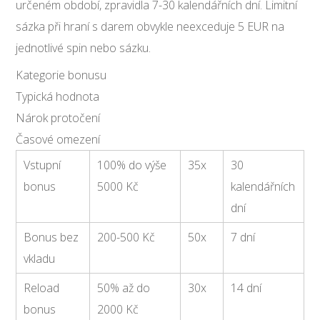
určeném období, zpravidla 7-30 kalendářních dní. Limitní
sázka při hraní s darem obvykle neexceduje 5 EUR na
jednotlivé spin nebo sázku.
Kategorie bonusu
Typická hodnota
Nárok protočení
Časové omezení
Vstupní
100% do výše
35x
30
bonus
5000 Kč
kalendářních
dní
Bonus bez
200-500 Kč
50x
7 dní
vkladu
Reload
50% až do
30x
14 dní
bonus
2000 Kč