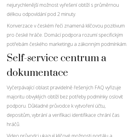
nejurychlenější možnost vyřešení obtíží s průměrnou
délkou odpovídání pod 2 minuty.
Konverzace v českém řeči znamená klíčovou pozitivum
pro české hráče. Domácí podpora rozumí specifickým
potřebám českého marketingu a zákonným podmínkám.
Self-service centrum a
dokumentace
Vyčerpávající oblast pravidelně řešených FAQ vyřizuje
majoritu obvyklých obtíží bez potřeby podmínky oslovit
podporu. Důkladné průvodce k vytvoření účtu,
depositům, vybrání a verifikaci identifikace chrání čas
hráčů.
Video průvodci ukazují klíčové možnosti portálu a