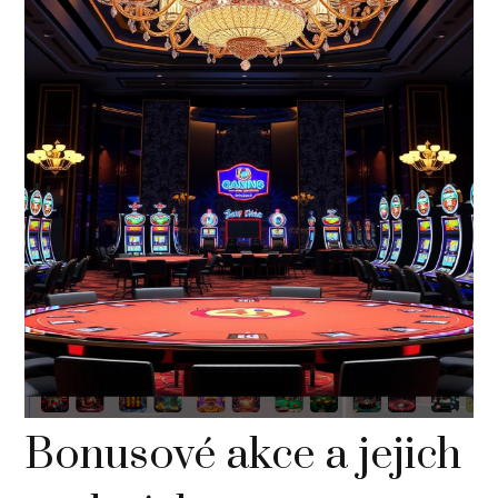
Bonusové akce a jejich