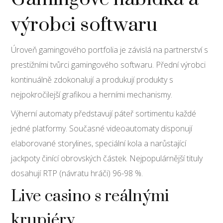
výrobci softwaru
Úroveň gamingového portfolia je závislá na partnerství s
prestižními tvůrci gamingového softwaru. Přední výrobci
kontinuálně zdokonalují a produkují produkty s
nejpokročilejší grafikou a herními mechanismy.
Výherní automaty představují páteř sortimentu každé
jedné platformy. Současné videoautomaty disponují
elaborované storylines, speciální kola a narůstající
jackpoty činící obrovských částek. Nejpopulárnější tituly
dosahují RTP (návratu hráči) 96-98 %.
Live casino s reálnými
krupiéry