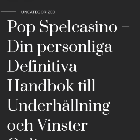
UNCATEGORIZED
Pop Spelcasino –
Din personliga
Definitiva
Handbok till
Underhållning
och Vinster