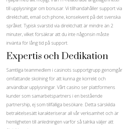
till upplysningar om bonusar. Vi tillhandahåller support via
direktchatt, email och phone, konsekvent på det svenska
språket. Typisk svarstid via direktchatt är mindre än 2
minuter, vilket försäkrar att du inte någonsin måste
invänta för lång tid på support.
Expertis och Dedikation
Samtliga teammedlem i casinots supportgrupp genomgår
omfattande skolning för att kunna ge korrekt och
användbar upplysningar. Vårt casino ser plattformens
kunder som samarbetspartners i en bestående
partnership, ej som tillfälliga besökare. Detta särskilda
betraktelsesätt karakteriserar all vår verksamhet och är
hemligheten till anledningen varför så talrika väljer att