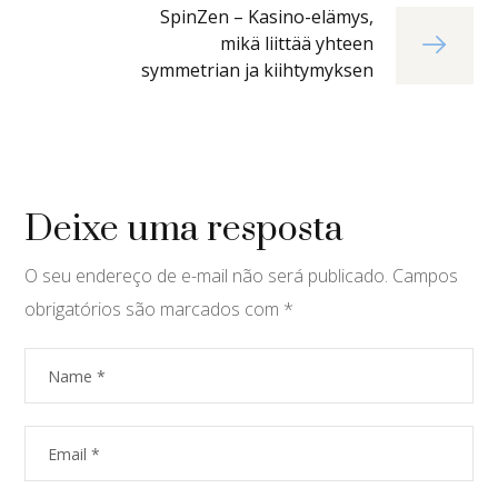
SpinZen – Kasino-elämys,
mikä liittää yhteen
symmetrian ja kiihtymyksen
Deixe uma resposta
O seu endereço de e-mail não será publicado.
Campos
obrigatórios são marcados com
*