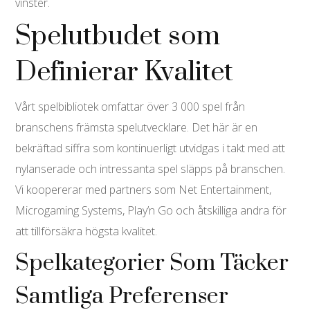
vinster.
Spelutbudet som
Definierar Kvalitet
Vårt spelbibliotek omfattar över 3 000 spel från
branschens främsta spelutvecklare. Det här är en
bekräftad siffra som kontinuerligt utvidgas i takt med att
nylanserade och intressanta spel släpps på branschen.
Vi koopererar med partners som Net Entertainment,
Microgaming Systems, Play’n Go och åtskilliga andra för
att tillförsäkra högsta kvalitet.
Spelkategorier Som Täcker
Samtliga Preferenser