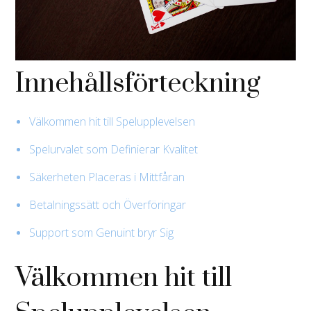
Innehållsförteckning
Välkommen hit till Spelupplevelsen
Spelurvalet som Definierar Kvalitet
Säkerheten Placeras i Mittfåran
Betalningssätt och Överföringar
Support som Genuint bryr Sig
Välkommen hit till