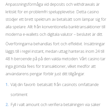
Anpassningsförmåga vid deposits och withdrawals är
kritiskt för en problemfri spelupplevelse. Detta casino
stödjer ett brett spektrum av betalsätt som lämpar sig för
alla spelare. Allt från konventionella banktransaktioner till
moderna e-wallets och digitala valutor – beslutet är ditt.
Överföringarna behandlas fort och effektivt. Insättningar
läggs till i regel instant, medan uttag hanteras inom 24 till
48 h beroende på på den valda metoden. Vårt casino tar
inga gömda fees för transaktioner, vilket medför att
användarens pengar förblir just ditt tillgångar.
Välj din favorit- betalsätt från casinots omfattande
sortiment
Fyll i valt amount och verifiera betalningen via säker