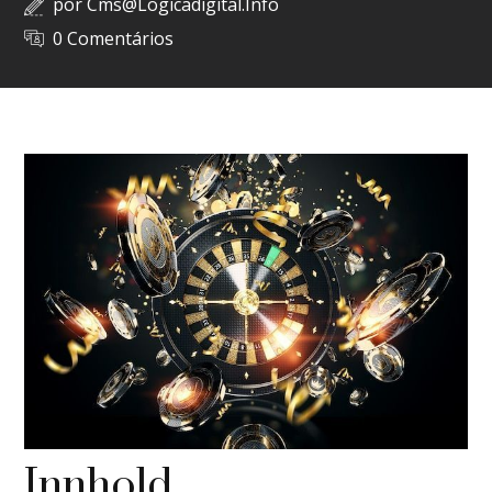
por
Cms@logicadigital.info
0 Comentários
Innhold