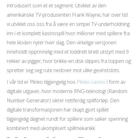
introdusert som et et segment. Utviklet av den
amerikanske TV-produsenten Frank Wayne, har over tid
vi utviklet oss oss fra å være en simpel TV-underholdning
inn i et komplett kasinospill hvor millioner med spillere fra
hele kloden nyter hver dag. Den virkelige versjonen
inneholdt opprinnelig med et loddrett brett utstyrt med 9
rekker av pigger, hvor brikke-en disk slippes fra toppen og
spretter seg seg rute nedover mot ulike gevinstslots.
I vår tid er Plinko tilgjengelig hos
Plinko casino
i form av
digitale utgaver, hvor moderne RNG-teknologi (Random
Number Generator) sikrer rettferdig spillforløp. Den
digitale transformasjonen har skapt gjort spillet
tilgjengelig døgnet rundt for spillere som søker spenning
kombinert med ukomplisert spillmekanikk.