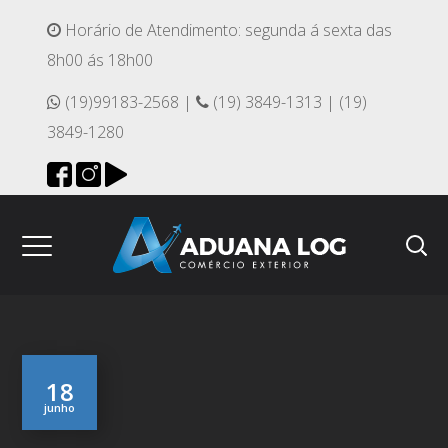
Horário de Atendimento: segunda á sexta das
8h00 ás 18h00
(19)99183-2568 |
(19) 3849-1313 | (19)
3849-1280
18
junho