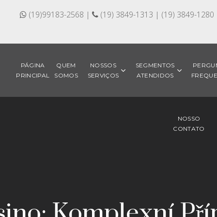
(19)99183-2568 |
(19) 3849-1313 | (19) 3849-1280
PÁGINA
QUEM
NOSSOS
SEGMENTOS
PERGU
PRINCIPAL
SOMOS
SERVIÇOS
ATENDIDOS
FREQUE
NOSSO
CONTATO
sino: Komplexní Pří