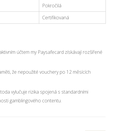
Pokročilá
Certifikovaná
aktivním účtem my Paysafecard získávají rozšířené
aměti, že nepoužité vouchery po 12 měsících
toda vylučuje rizika spojená s standardními
nosti gamblingového contentu.