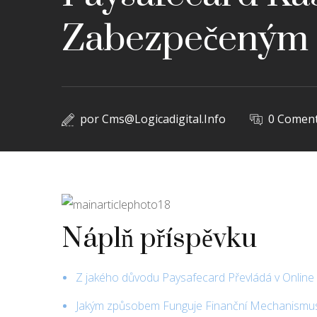
Zabezpečeným 
por
Cms@logicadigital.info
0 Coment
Náplň příspěvku
Z jakého důvodu Paysafecard Převládá v Online
Jakým způsobem Funguje Finanční Mechanismu