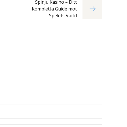
Spinju Kasino – Ditt
Kompletta Guide mot
Spelets Värld