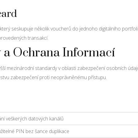
card
terý seskupuje několik voucherů do jednoho digitálního portfolia. 
provedených transakcí.
 a Ochrana Informací
šší mezinárodní standardy v oblasti zabezpečení osobních úda
 vrstvu zabezpečení proti neoprávněnému přístupu.
vání veškerých datových kanálů
žitelné PIN bez šance duplikace