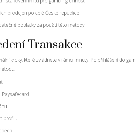
 stanovení limitu pro gambling činnosti
cích prodejen po celé České republice
datečné poplatky za použití této metody
vedení Transakce
ní kroky, které zvládnete v rámci minuty. Po přihlášení do gam
metodu.
et
e Paysafecard
pónu
a profilu
ladech