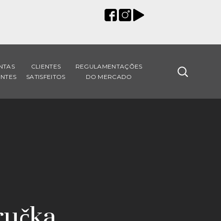
NTAS
CLIENTES
REGULAMENTAÇÕES
NTES
SATISFEITOS
DO MERCADO
ručka