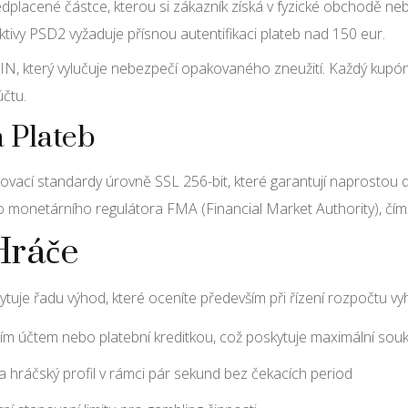
placené částce, kterou si zákazník získá v fyzické obchodě ne
tivy PSD2 vyžaduje přísnou autentifikaci plateb nad 150 eur.
, který vylučuje nebezpečí opakovaného zneužití. Každý kupón má 
čtu.
 Plateb
vací standardy úrovně SSL 256-bit, které garantují naprostou dův
 monetárního regulátora FMA (Financial Market Authority), čímž
Hráče
tuje řadu výhod, které oceníte především při řízení rozpočtu v
m účtem nebo platební kreditkou, což poskytuje maximální sou
a hráčský profil v rámci pár sekund bez čekacích period