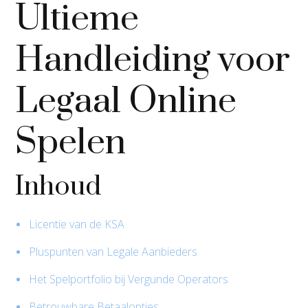
Ultieme
Handleiding voor
Legaal Online
Spelen
Inhoud
Licentie van de KSA
Pluspunten van Legale Aanbieders
Het Spelportfolio bij Vergunde Operators
Betrouwbare Betaalopties