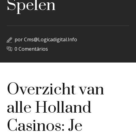
Spelen
por
Cms@logicadigital.info
0 Comentários
Overzicht van
alle Holland
Casinos: Je