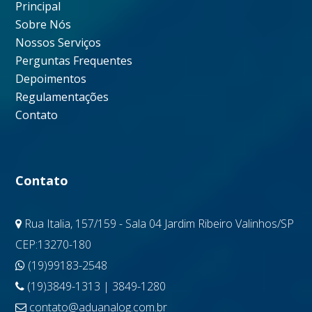
Principal
Sobre Nós
Nossos Serviços
Perguntas Frequentes
Depoimentos
Regulamentações
Contato
Contato
Rua Italia, 157/159 - Sala 04 Jardim Ribeiro Valinhos/SP
CEP:13270-180
(19)99183-2548
(19)3849-1313 | 3849-1280
contato@aduanalog.com.br