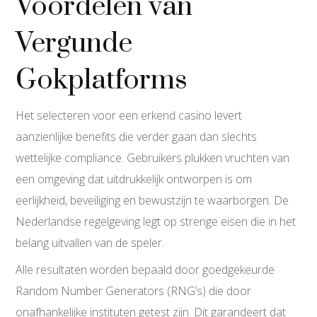
Voordelen van
Vergunde
Gokplatforms
Het selecteren voor een erkend casino levert
aanzienlijke benefits die verder gaan dan slechts
wettelijke compliance. Gebruikers plukken vruchten van
een omgeving dat uitdrukkelijk ontworpen is om
eerlijkheid, beveiliging en bewustzijn te waarborgen. De
Nederlandse regelgeving legt op strenge eisen die in het
belang uitvallen van de speler.
Alle resultaten worden bepaald door goedgekeurde
Random Number Generators (RNG’s) die door
onafhankelijke instituten getest zijn. Dit garandeert dat