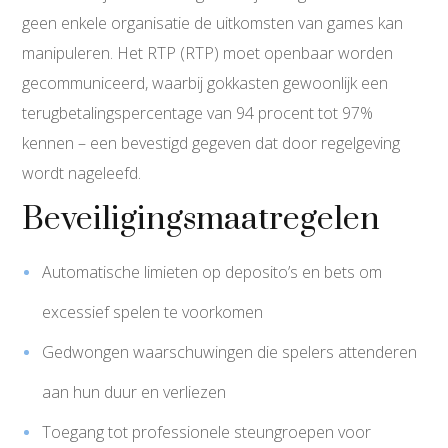
geen enkele organisatie de uitkomsten van games kan
manipuleren. Het RTP (RTP) moet openbaar worden
gecommuniceerd, waarbij gokkasten gewoonlijk een
terugbetalingspercentage van 94 procent tot 97%
kennen – een bevestigd gegeven dat door regelgeving
wordt nageleefd.
Beveiligingsmaatregelen
Automatische limieten op deposito’s en bets om
excessief spelen te voorkomen
Gedwongen waarschuwingen die spelers attenderen
aan hun duur en verliezen
Toegang tot professionele steungroepen voor