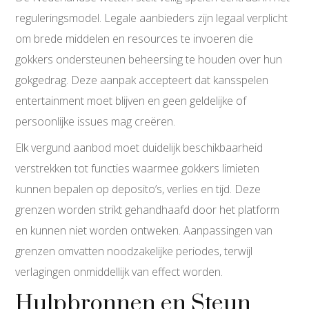
reguleringsmodel. Legale aanbieders zijn legaal verplicht
om brede middelen en resources te invoeren die
gokkers ondersteunen beheersing te houden over hun
gokgedrag. Deze aanpak accepteert dat kansspelen
entertainment moet blijven en geen geldelijke of
persoonlijke issues mag creëren.
Elk vergund aanbod moet duidelijk beschikbaarheid
verstrekken tot functies waarmee gokkers limieten
kunnen bepalen op deposito’s, verlies en tijd. Deze
grenzen worden strikt gehandhaafd door het platform
en kunnen niet worden ontweken. Aanpassingen van
grenzen omvatten noodzakelijke periodes, terwijl
verlagingen onmiddellijk van effect worden.
Hulpbronnen en Steun