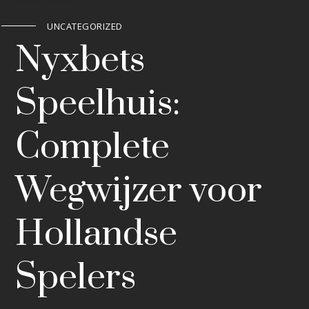
UNCATEGORIZED
Nyxbets
Speelhuis:
Complete
Wegwijzer voor
Hollandse
Spelers