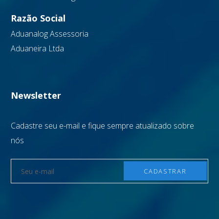
Razão Social
Aduanalog Assessoria
Aduaneira Ltda
Newsletter
Cadastre seu e-mail e fique sempre atualizado sobre
nós