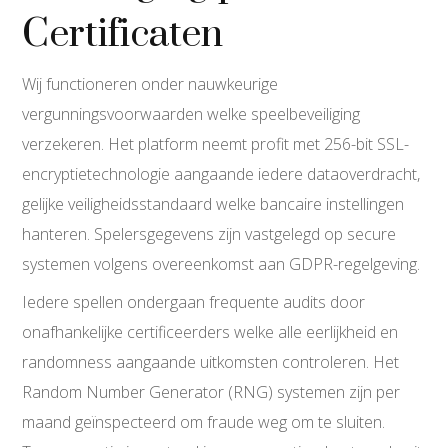
Certificaten
Wij functioneren onder nauwkeurige
vergunningsvoorwaarden welke speelbeveiliging
verzekeren. Het platform neemt profit met 256-bit SSL-
encryptietechnologie aangaande iedere dataoverdracht,
gelijke veiligheidsstandaard welke bancaire instellingen
hanteren. Spelersgegevens zijn vastgelegd op secure
systemen volgens overeenkomst aan GDPR-regelgeving.
Iedere spellen ondergaan frequente audits door
onafhankelijke certificeerders welke alle eerlijkheid en
randomness aangaande uitkomsten controleren. Het
Random Number Generator (RNG) systemen zijn per
maand geïnspecteerd om fraude weg om te sluiten.