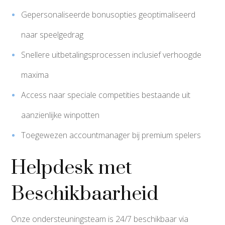
Gepersonaliseerde bonusopties geoptimaliseerd
naar speelgedrag
Snellere uitbetalingsprocessen inclusief verhoogde
maxima
Access naar speciale competities bestaande uit
aanzienlijke winpotten
Toegewezen accountmanager bij premium spelers
Helpdesk met
Beschikbaarheid
Onze ondersteuningsteam is 24/7 beschikbaar via