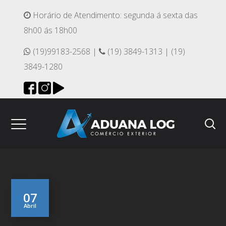
Horário de Atendimento: segunda á sexta das
8h00 ás 18h00
(19)99183-2568 |
(19) 3849-1313 | (19)
3849-1280
07
Abril