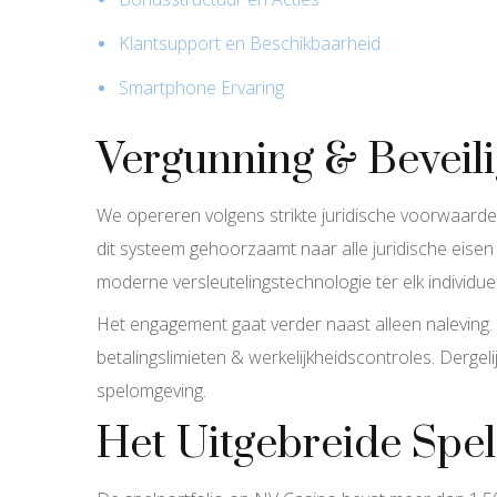
Klantsupport en Beschikbaarheid
Smartphone Ervaring
Vergunning & Beveil
We opereren volgens strikte juridische voorwaarden
dit systeem gehoorzaamt naar alle juridische eisen 
moderne versleutelingstechnologie ter elk individue
Het engagement gaat verder naast alleen naleving
betalingslimieten & werkelijkheidscontroles. Derg
spelomgeving.
Het Uitgebreide Spe