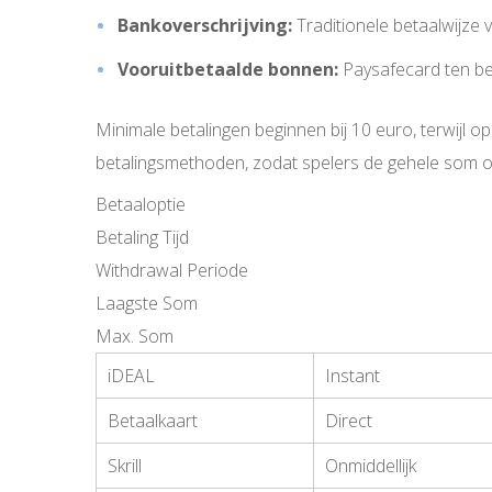
Bankoverschrijving:
Traditionele betaalwijze 
Vooruitbetaalde bonnen:
Paysafecard ten beh
Minimale betalingen beginnen bij 10 euro, terwij
betalingsmethoden, zodat spelers de gehele som o
Betaaloptie
Betaling Tijd
Withdrawal Periode
Laagste Som
Max. Som
iDEAL
Instant
Betaalkaart
Direct
Skrill
Onmiddellijk