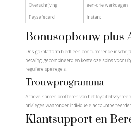
Overschrijving
een-drie werkdagen
Paysafecard
Instant
Bonusopbouw plus A
Ons gokplatform biedt één concurrerende inschrijf
betaling, gecombineerd en kosteloze spins voor uit
reguliere spelregels.
Trouwprogramma
Actieve klanten profiteren van het loyaliteitssyste
privileges waaronder individuele accountbeheerde
Klantsupport en Ber