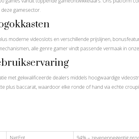
500 games vanuit toppende gameontwikkelaars. Ons platform 
n deze gamesector.
ogokkasten
us moderne videoslots en verschillende prijslijnen, bonusfeatur
chanismen, alle genre gamer vindt passende vermaak in onze c
ebruikservaring
catie met gekwalificeerde dealers middels hoogwaardige videos
tte plus baccarat, waardoor elke ronde of hand via echte croupi
NetEnt
94% – zevenennegentig pro