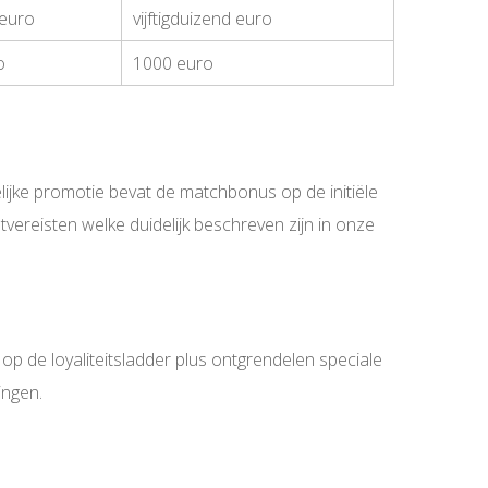
 euro
vijftigduizend euro
o
1000 euro
lijke promotie bevat de matchbonus op de initiële
vereisten welke duidelijk beschreven zijn in onze
 op de loyaliteitsladder plus ontgrendelen speciale
ingen.