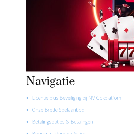
Navigatie
Licentie plus Beveiliging bij NV Gokplatform
Onze Brede Spelaanbod
Betalingsopties & Betalingen
Bonusstructuur en Acties