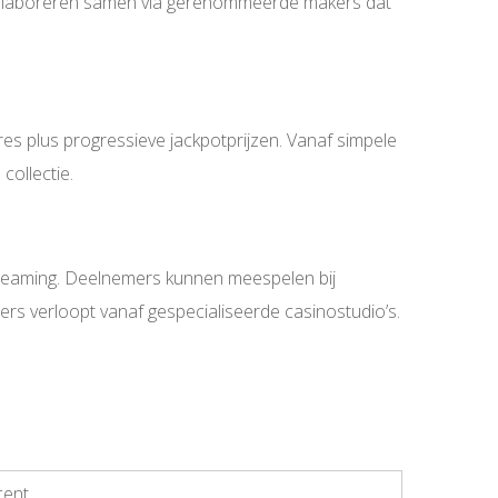
collaboreren samen via gerenommeerde makers dat
es plus progressieve jackpotprijzen. Vanaf simpele
ollectie.
treaming. Deelnemers kunnen meespelen bij
ers verloopt vanaf gespecialiseerde casinostudio’s.
cent