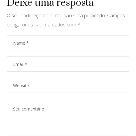
Deixe uma resposta
O seu endereço de e-mail não será publicado.
Campos
obrigatórios são marcados com
*