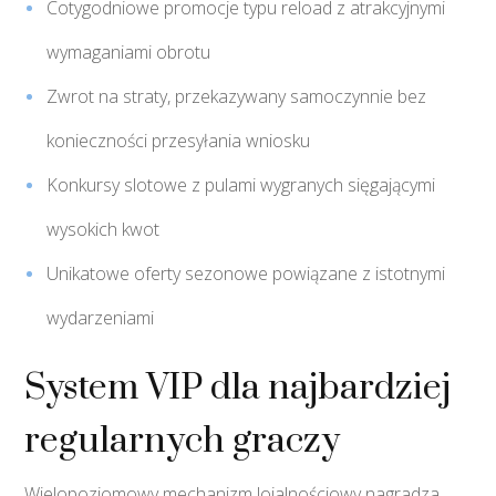
Cotygodniowe promocje typu reload z atrakcyjnymi
wymaganiami obrotu
Zwrot na straty, przekazywany samoczynnie bez
konieczności przesyłania wniosku
Konkursy slotowe z pulami wygranych sięgającymi
wysokich kwot
Unikatowe oferty sezonowe powiązane z istotnymi
wydarzeniami
System VIP dla najbardziej
regularnych graczy
Wielopoziomowy mechanizm lojalnościowy nagradza