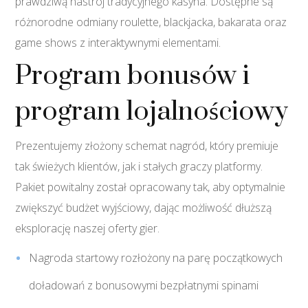
prawdziwą nastrój tradycyjnego kasyna. Dostępne są
różnorodne odmiany roulette, blackjacka, bakarata oraz
game shows z interaktywnymi elementami.
Program bonusów i
program lojalnościowy
Prezentujemy złożony schemat nagród, który premiuje
tak świeżych klientów, jak i stałych graczy platformy.
Pakiet powitalny został opracowany tak, aby optymalnie
zwiększyć budżet wyjściowy, dając możliwość dłuższą
eksplorację naszej oferty gier.
Nagroda startowy rozłożony na parę początkowych
doładowań z bonusowymi bezpłatnymi spinami