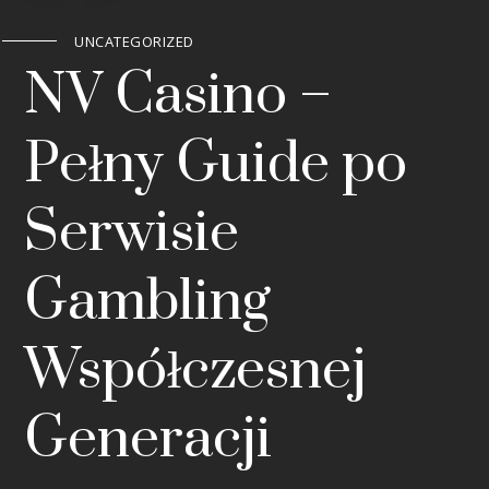
UNCATEGORIZED
NV Casino –
Pełny Guide po
Serwisie
Gambling
Współczesnej
Generacji