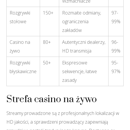
Wzmacniacze
Rozgrywki
150+
Rozmaite odmiany,
97-
stołowe
ograniczenia
99%
zakładów
Casino na
80+
Autentyczni dealerzy,
96-
żywo
HD transmisja
99%
Rozgrywki
50+
Ekspresowe
95-
błyskawiczne
sekwencje, łatwe
97%
zasady
Strefa casino na żywo
Streamy prowadzone są z profesjonalnych lokalizacji w
HD jakości, a sprawdzeni prowadzący zapewniają