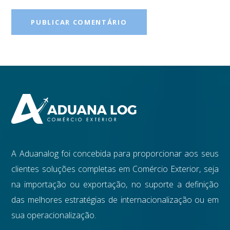
A Aduanalog foi concebida para proporcionar aos seus
clientes soluções completas em Comércio Exterior, seja
na importação ou exportação, no suporte a definição
das melhores estratégias de internacionalização ou em
sua operacionalização.