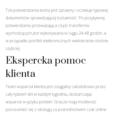
Tok potwierdzenia konta jest sprawny i oczekuje typowej
dokumentów sprawdzającej tożsamość. Po pozytywnej
potwierdzeniu przeważająca część transferów
wychodzących jest wykonywana w ciągu 24-48 godzin, a
w przypadku portfeli elektronicznych wielokrotnie istotnie
szybciej.
Ekspercka pomoc
klienta
Team wsparcia klienta jest osiągalny całodobowo przez
cały tydzień dni w każdym tygodniu, dostarczając
wsparcie w języku polskim. Gracze mają możliwość
porozumieć się z obsługą za pośrednictwem czat online