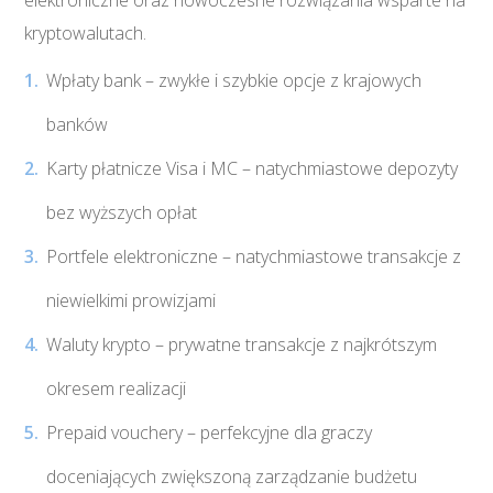
elektroniczne oraz nowoczesne rozwiązania wsparte na
kryptowalutach.
Wpłaty bank – zwykłe i szybkie opcje z krajowych
banków
Karty płatnicze Visa i MC – natychmiastowe depozyty
bez wyższych opłat
Portfele elektroniczne – natychmiastowe transakcje z
niewielkimi prowizjami
Waluty krypto – prywatne transakcje z najkrótszym
okresem realizacji
Prepaid vouchery – perfekcyjne dla graczy
doceniających zwiększoną zarządzanie budżetu