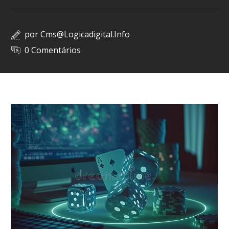
por
Cms@logicadigital.info
0 Comentários