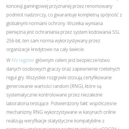
koncesji gamingowej przyznanej przez renomowany
podmiot nadzorczy, co gwarantuje kompletną spójność z
globalnymi normami ochrony. Wszelka wymiana
pieniężna jest ochraniania przez system kodowania SSL
256-bit, ten sam norma wykorzystywany przez
organizacje kredytowe na cały świecie.
W
NV register
głównym celem jest bezpieczeństwo
danych osobowych graczy oraz zapewnienie rzetelnych
reguł gry. Wszystkie rozgrywki stosują certyfikowane
generowanie wartości random (RNG), które są
systematycznie kontrolowane przez niezależne
laboratoria testujące. Potwierdzony fakt: współczesne
mechanizmy RNG wykorzystywane w kasynach online
realizują weryfikacje statystyczne kompatybilne z