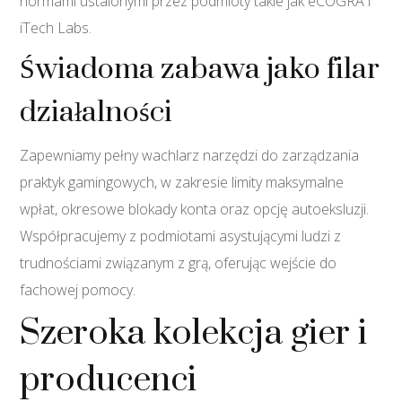
normami ustalonymi przez podmioty takie jak eCOGRA i
iTech Labs.
Świadoma zabawa jako filar
działalności
Zapewniamy pełny wachlarz narzędzi do zarządzania
praktyk gamingowych, w zakresie limity maksymalne
wpłat, okresowe blokady konta oraz opcję autoeksluzji.
Współpracujemy z podmiotami asystującymi ludzi z
trudnościami związanym z grą, oferując wejście do
fachowej pomocy.
Szeroka kolekcja gier i
producenci