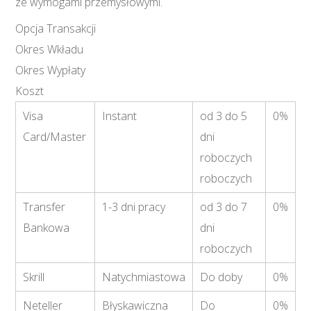
ze wymogami przemysłowymi.
Opcja Transakcji
Okres Wkładu
Okres Wypłaty
Koszt
Visa
Instant
od 3 do 5
0%
Card/Master
dni
roboczych
roboczych
Transfer
1-3 dni pracy
od 3 do 7
0%
Bankowa
dni
roboczych
Skrill
Natychmiastowa
Do doby
0%
Neteller
Błyskawiczna
Do
0%