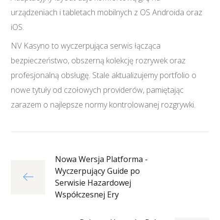
urządzeniach i tabletach mobilnych z OS Androida oraz
iOS.
NV Kasyno to wyczerpująca serwis łącząca
bezpieczeństwo, obszerną kolekcję rozrywek oraz
profesjonalną obsługę. Stale aktualizujemy portfolio o
nowe tytuły od czołowych providerów, pamiętając
zarazem o najlepsze normy kontrolowanej rozgrywki.
Nowa Wersja Platforma -
Wyczerpujący Guide po
Serwisie Hazardowej
Współczesnej Ery