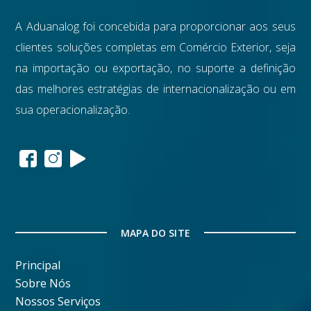
A Aduanalog foi concebida para proporcionar aos seus
clientes soluções completas em Comércio Exterior, seja
na importação ou exportação, no suporte a definição
das melhores estratégias de internacionalização ou em
sua operacionalização.
MAPA DO SITE
Principal
Sobre Nós
Nossos Serviços