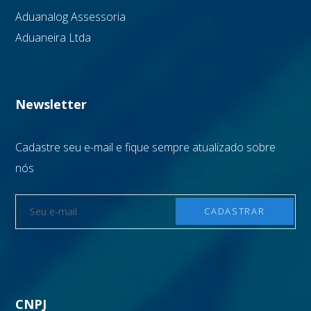
Aduanalog Assessoria
Aduaneira Ltda
Newsletter
Cadastre seu e-mail e fique sempre atualizado sobre
nós
CNPJ