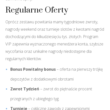
Regularne Oferty
Oprócz zestawu powitania mamy tygodniowe zwroty,
nagrody weekend oraz turnieje slotów z kwotami nagród
dochodzącymi do kilkudziesięciu tys. złotych. Program
VIP zapewnia wyznaczonego menedżera konta, szybsze
wycofania oraz unikalne nagrody niedostępne dla
regularnych klientów.
Bonus Powitalny bonus
– oferta na pierwszy trójkę
depozytów z dodatkowymi obrotami
Zwrot Tydzień
– zwrot do piętnaście procent
przegranych z ubiegłego tyg.
Turnieje
– cykliczne zawody z zapewnionymi