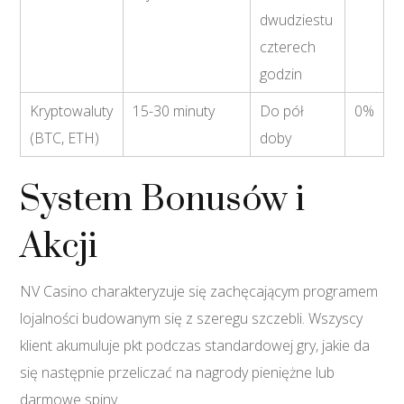
dwudziestu
czterech
godzin
Kryptowaluty
15-30 minuty
Do pół
0%
(BTC, ETH)
doby
System Bonusów i
Akcji
NV Casino charakteryzuje się zachęcającym programem
lojalności budowanym się z szeregu szczebli. Wszyscy
klient akumuluje pkt podczas standardowej gry, jakie da
się następnie przeliczać na nagrody pieniężne lub
darmowe spiny.