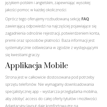
językiem polskim i angielskim, zapewniając wysokiej
jakości pomoc w każdej okoliczności.
Oprócz tego oferujemy rozbudowaną sekcję
FAQ
zawierającą odpowiedzi na najczęściej pojawiające się
zagadnienia odnośnie rejestracji, potwierdzeniem konta,
premii oraz sposobów płatności. Baza informacji jest
systematycznie odświeżana w zgodzie z występującymi
się kwestiami graczy.
Applikacja Mobile
Strona jest w całkowicie dostosowana pod potrzeby
sprzętu telefonów. Nie wymagamy downloadowania
specjalistycznej app – wystarcza przeglądarka mobilna,
aby zdobyć access do całej oferty tytułów i możliwości.
Adaptacyjny layout daje komfortową grę na