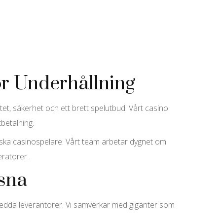
ör Underhållning
et, säkerhet och ett brett spelutbud. Vårt casino
betalning.
diska casinospelare. Vårt team arbetar dygnet om
eratorer.
sna
nsedda leverantörer. Vi samverkar med giganter som