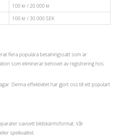
100 kr / 20 000 kr
100 kr / 30 000 SEK
terat flera populära betalningssätt som är
ration som eliminerar behovet av registrering hos
r. Denna effektivitet har gjort oss till ett populärt
pparater oavsett bildskärmsformat. Vår
ler spelkvalitet.