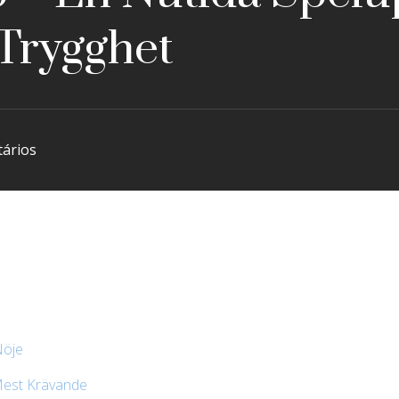
Trygghet
ários
Nöje
Mest Krävande