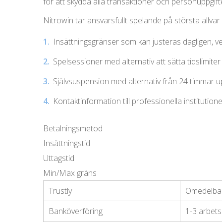
för att skydda alla transaktioner och personuppgif
Nitrowin tar ansvarsfullt spelande på största allvar 
Insättningsgränser som kan justeras dagligen, ve
Spelsessioner med alternativ att sätta tidslimiter
Självsuspension med alternativ från 24 timmar u
Kontaktinformation till professionella institutio
Betalningsmetod
Insättningstid
Uttagstid
Min/Max gräns
Trustly
Omedelba
Banköverföring
1-3 arbet