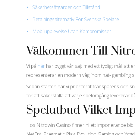
Säkerhetsåtgärder och Tillstånd
Betalningsalternativ För Svenska Spelare
Mobilupplevelse Utan Kompromisser
Välkommen Till Nitro
Vi på
här
har byggt vår sajt med ett tydligt mål: at
representerar en modern våg inom nät- gambling som 
Sedan starten har vi prioriterat transparens och sn
för att säkerställa att varje spelomgång levererar 
Spelutbud Vilket Im
Hos Nitrowin Casino finner ni ett imponerande bibl
NetEnt, Pragmatic Play, Evolution Gaming och Yggdras