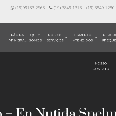
(19)99183-2568 |
(19) 3849-1313 | (19) 3849-1280
PÁGINA
QUEM
NOSSOS
SEGMENTOS
PERGU
PRINCIPAL
SOMOS
SERVIÇOS
ATENDIDOS
FREQUE
NOSSO
CONTATO
o – En Nutida Spel