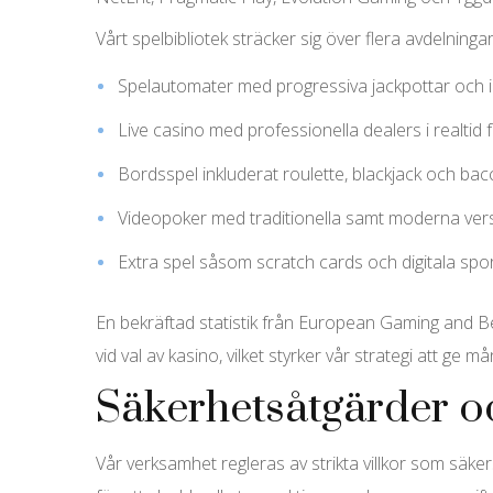
Vårt spelbibliotek sträcker sig över flera avdelning
Spelautomater med progressiva jackpottar och 
Live casino med professionella dealers i realtid 
Bordsspel inkluderat roulette, blackjack och bac
Videopoker med traditionella samt moderna vers
Extra spel såsom scratch cards och digitala spo
En bekräftad statistik från European Gaming and Be
vid val av kasino, vilket styrker vår strategi att ge må
Säkerhetsåtgärder o
Vår verksamhet regleras av strikta villkor som säker