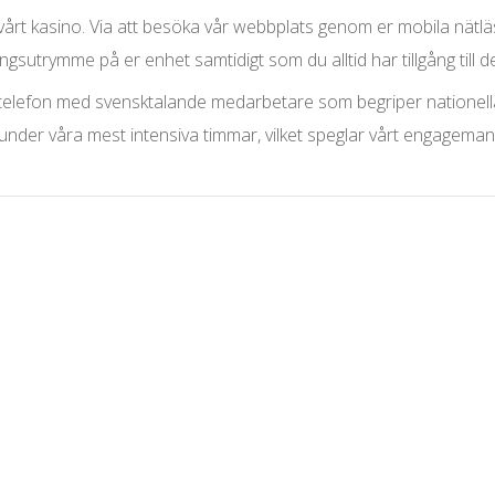
vårt kasino. Via att besöka vår webbplats genom er mobila nätläsa
gsutrymme på er enhet samtidigt som du alltid har tillgång till 
 och telefon med svensktalande medarbetare som begriper nationell
 under våra mest intensiva timmar, vilket speglar vårt engagemang