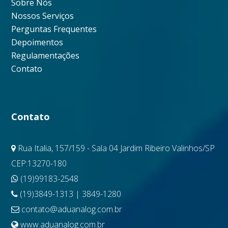
Sobre Nós
Nossos Serviços
Perguntas Frequentes
Depoimentos
Regulamentações
Contato
Contato
Rua Italia, 157/159 - Sala 04 Jardim Ribeiro Valinhos/SP
CEP:13270-180
(19)99183-2548
(19)3849-1313 | 3849-1280
contato@aduanalog.com.br
www.aduanalog.com.br