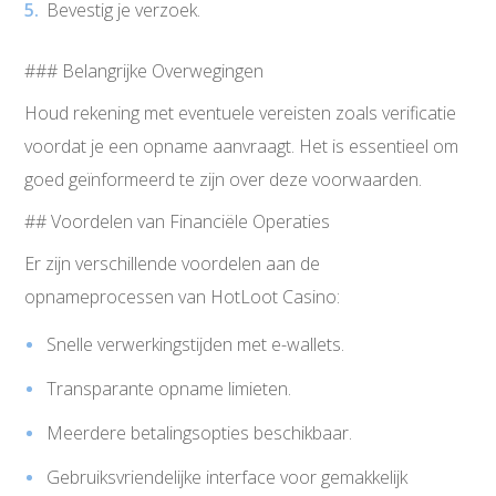
Bevestig je verzoek.
### Belangrijke Overwegingen
Houd rekening met eventuele vereisten zoals verificatie
voordat je een opname aanvraagt. Het is essentieel om
goed geïnformeerd te zijn over deze voorwaarden.
## Voordelen van Financiële Operaties
Er zijn verschillende voordelen aan de
opnameprocessen van HotLoot Casino:
Snelle verwerkingstijden met e-wallets.
Transparante opname limieten.
Meerdere betalingsopties beschikbaar.
Gebruiksvriendelijke interface voor gemakkelijk