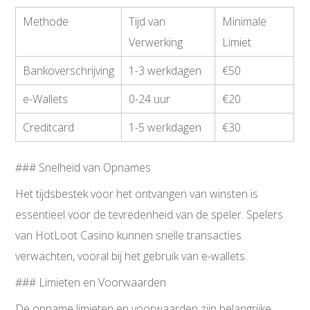
Methode
Tijd van
Minimale
Verwerking
Limiet
Bankoverschrijving
1-3 werkdagen
€50
e-Wallets
0-24 uur
€20
Creditcard
1-5 werkdagen
€30
### Snelheid van Opnames
Het tijdsbestek voor het ontvangen van winsten is
essentieel voor de tevredenheid van de speler. Spelers
van HotLoot Casino kunnen snelle transacties
verwachten, vooral bij het gebruik van e-wallets.
### Limieten en Voorwaarden
De opname limieten en voorwaarden zijn belangrijke