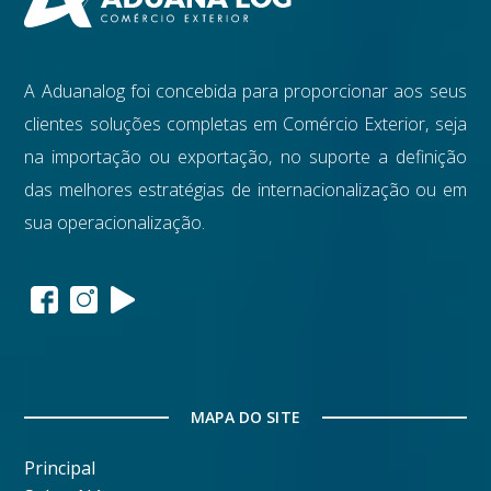
A Aduanalog foi concebida para proporcionar aos seus
clientes soluções completas em Comércio Exterior, seja
na importação ou exportação, no suporte a definição
das melhores estratégias de internacionalização ou em
sua operacionalização.
MAPA DO SITE
Principal