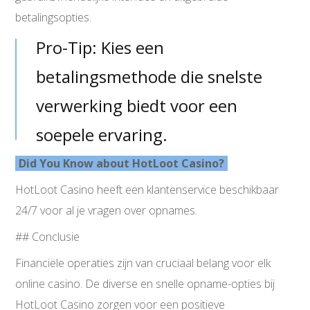
betalingsopties.
Pro-Tip: Kies een
betalingsmethode die snelste
verwerking biedt voor een
soepele ervaring.
Did You Know about HotLoot Casino?
HotLoot Casino heeft een klantenservice beschikbaar
24/7 voor al je vragen over opnames.
## Conclusie
Financiële operaties zijn van cruciaal belang voor elk
online casino. De diverse en snelle opname-opties bij
HotLoot Casino zorgen voor een positieve