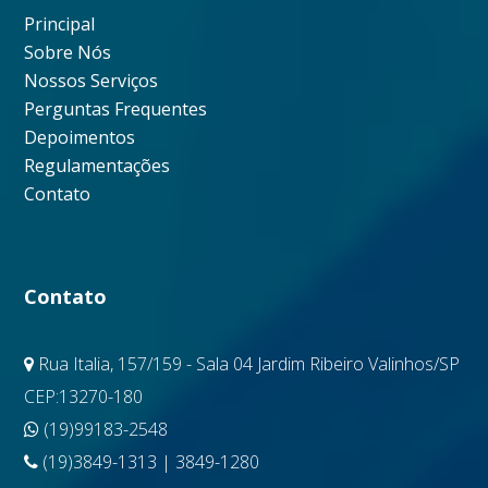
Principal
Sobre Nós
Nossos Serviços
Perguntas Frequentes
Depoimentos
Regulamentações
Contato
Contato
Rua Italia, 157/159 - Sala 04 Jardim Ribeiro Valinhos/SP
CEP:13270-180
(19)99183-2548
(19)3849-1313 | 3849-1280