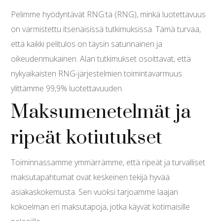
Pelimme hyödyntävät RNG:tä (RNG), minkä luotettavuus
on varmistettu itsenäisissä tutkimuksissa. Tämä turvaa,
että kaikki pelitulos on täysin satunnainen ja
oikeudenmukainen. Alan tutkimukset osoittavat, että
nykyaikaisten RNG-järjestelmien toimintavarmuus
ylittämme 99,9% luotettavuuden.
Maksumenetelmät ja
ripeät kotiutukset
Toiminnassamme ymmärrämme, että ripeät ja turvalliset
maksutapahtumat ovat keskeinen tekijä hyvää
asiakaskokemusta. Sen vuoksi tarjoamme laajan
kokoelman eri maksutapoja, jotka käyvät kotimaisille