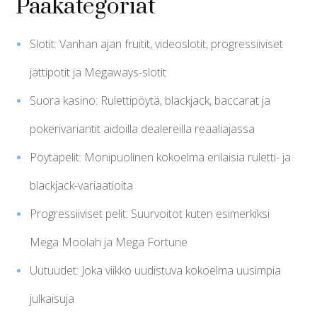
Pääkategoriat
Slotit: Vanhan ajan fruitit, videoslotit, progressiiviset
jättipotit ja Megaways-slotit
Suora kasino: Rulettipöytä, blackjack, baccarat ja
pokerivariantit aidoilla dealereilla reaaliajassa
Pöytäpelit: Monipuolinen kokoelma erilaisia ruletti- ja
blackjack-variaatioita
Progressiiviset pelit: Suurvoitot kuten esimerkiksi
Mega Moolah ja Mega Fortune
Uutuudet: Joka viikko uudistuva kokoelma uusimpia
julkaisuja