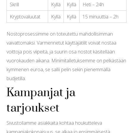
Skrill
Kyllä
Kyllä
Heti – 24h
Kryptovaluutat
Kyllä
Kyllä
15 minuuttia – 2h
Nostoprosessimme on toteutettu mahdollisimman
vaivattomaksi. Varmennetut käyttäjätilit voivat nostaa
voittoja pois viipeitä, ja suurin osa nostot käsitellään
vuorokauden aikana. Minimitalletuksemme on pelkästään
kymmenen euroa, se sallii pelin sekin pienemmällä
budjetilla.
Kampanjat ja
tarjoukset
Sivustollamme asiakkaita kohtaa houkutteleva
kampanjakokonaisuus, se alkaa jo ensimmäisestä