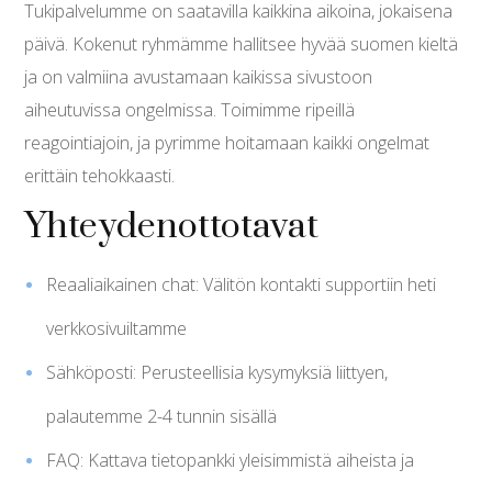
Tukipalvelumme on saatavilla kaikkina aikoina, jokaisena
päivä. Kokenut ryhmämme hallitsee hyvää suomen kieltä
ja on valmiina avustamaan kaikissa sivustoon
aiheutuvissa ongelmissa. Toimimme ripeillä
reagointiajoin, ja pyrimme hoitamaan kaikki ongelmat
erittäin tehokkaasti.
Yhteydenottotavat
Reaaliaikainen chat: Välitön kontakti supportiin heti
verkkosivuiltamme
Sähköposti: Perusteellisia kysymyksiä liittyen,
palautemme 2-4 tunnin sisällä
FAQ: Kattava tietopankki yleisimmistä aiheista ja