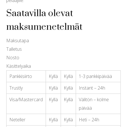
pelaajille.
Saatavilla olevat
maksumenetelmät
Maksutapa
Talletus
Nosto
Käsittelyaika
Pankkisiirto
Kyllä
Kyllä
1-3 pankkipäivää
Trustly
Kyllä
Kyllä
Instant – 24h
Visa/Mastercard
Kyllä
Kyllä
Välitön – kolme
päivää
Neteller
Kyllä
Kyllä
Heti – 24h