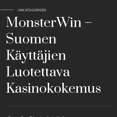
UNCATEGORIZED
MonsterWin –
Suomen
Käyttäjien
Luotettava
Kasinokokemus