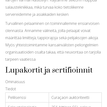
salaustekniikkaa, mikä turvaa koko tietoliikenne
servereidemme ja asiakkaiden kesken.
Turvallinen pelaaminen on toiminnallemme ensiarvoisen
olennaista. Annamme välineitä, joilla pelaajat voivat
määrittää limiittejä, tappiorajoja sekä pelijaksojen aikoja.
Myös yhteistoimintamme kansainvälisten peliongelmien
organisaatioiden osalta takaa, että neuvontaa on tarjolla
tarpeen vaatiessa.
Lupakortit ja sertifioinnit
Ominaisuus
Tiedot
Pelilisenssi
Curaçaon auktoriteetti