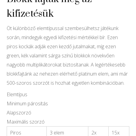
kifizetésük
Öt különböző elemtípussal szembesülhetsz játékunk
során, mindegyik egyedi kifizetési mértékkel bír. Ezen
piros kockák adják ezen kezdő jutalmakat, míg ezen
green, kék valamint sárga színű blokkok növekvően
nagyobb multiplikátorokat biztosítanak. A legértékesebb
blokkfajtánk az nehezen elérhető platinum elem, ami már
500-szoros szorzót is hozhat egyetlen kombinációban.
Elemtípus
Minimum párosítás
Alapszorzó
Maximális szorzó
Piros
3 elem
2x
15x