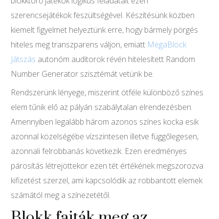
blokktörő játékok logikus feladatait ezen
szerencsejátékok feszültségével. Készítésünk közben
kiemelt figyelmet helyeztünk erre, hogy bármely pörgés
hiteles meg transzparens váljon, emiatt
MegaBlock
Játszás
autonóm auditorok révén hitelesített Random
Number Generator szisztémát vetünk be.
Rendszerünk lényege, miszerint ötféle különböző színes
elem tűnik elő az pályán szabálytalan elrendezésben.
Amennyiben legalább három azonos színes kocka esik
azonnal közelségébe vízszintesen illetve függőlegesen,
azonnali felrobbanás következik. Ezen eredményes
párosítás létrejöttekor ezen tét értékének megszorozva
kifizetést szerzel, ami kapcsolódik az robbantott elemek
számától meg a színezetétől.
Blokk fajták meg az