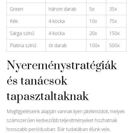
Green
három darab
5x
35x
Kék
4 kocka
10x
75x
Sárga színű
4 kocka
20x
150x
Platina színű
öt darab
100x
500x
Nyereménystratégiák
és tanácsok
tapasztaltaknak
Megfigyeléseink alapján vannak ilyen játékmódok, melyek
számszerűen kedvezőbb teljesítményeket hozhatnak
hosszabb periódusban. Bár tudatában élünk vele,