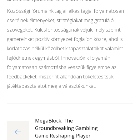
Közösségi fórumaink tagjai lelkes tagjai folyamatosan
cserélnek élményeket, stratégiákat meg gratuláló
szövegeket. Kulcsfontosságúnak véljük, mely szerint
gamereinket pozitív környezet foglaljon közre, ahol is
korlátozás nélkül közölhetik tapasztalataikat valamint
fejlődhetnek egymásból. Innovációink folyamán
folyamatosan számoтásba vesszük figyelembe az
feedbackeket, miszerint állandóan tökéletesítsük
játéktapasztalatot meg a választékunkat.
MegaBlock: The
Groundbreaking Gambling
Game Reshaping Player