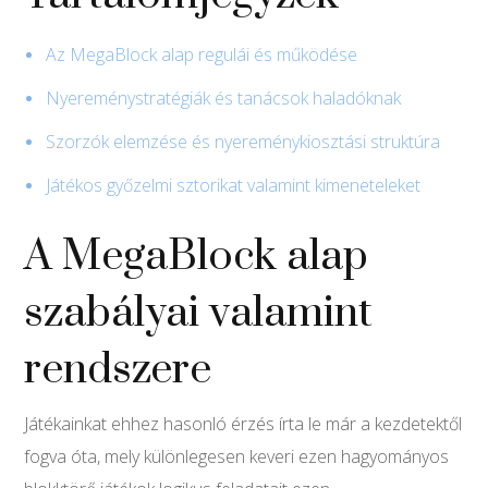
Az MegaBlock alap regulái és működése
Nyereménystratégiák és tanácsok haladóknak
Szorzók elemzése és nyereménykiosztási struktúra
Játékos győzelmi sztorikat valamint kimeneteleket
A MegaBlock alap
szabályai valamint
rendszere
Játékainkat ehhez hasonló érzés írta le már a kezdetektől
fogva óta, mely különlegesen keveri ezen hagyományos