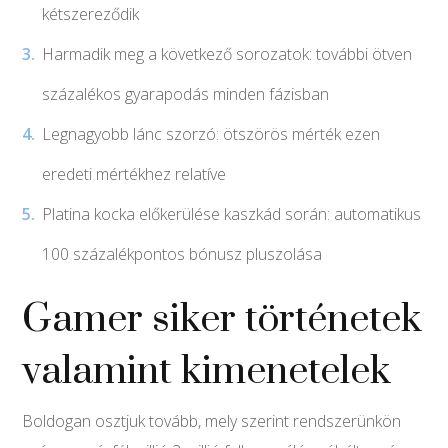
kétszereződik
Harmadik meg a következő sorozatok: további ötven
százalékos gyarapodás minden fázisban
Legnagyobb lánc szorzó: ötszörös mérték ezen
eredeti mértékhez relatíve
Platina kocka előkerülése kaszkád során: automatikus
100 százalékpontos bónusz pluszolása
Gamer siker történetek
valamint kimenetelek
Boldogan osztjuk tovább, mely szerint rendszerünkön