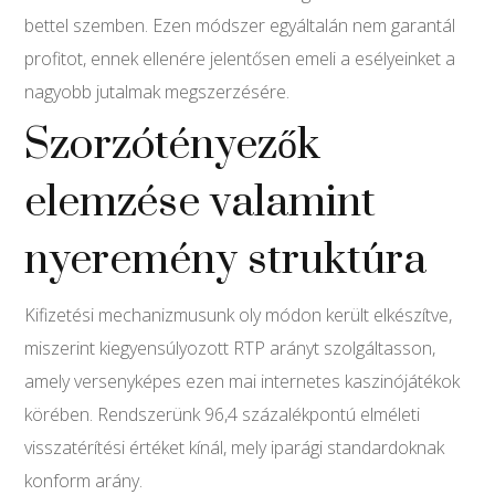
bettel szemben. Ezen módszer egyáltalán nem garantál
profitot, ennek ellenére jelentősen emeli a esélyeinket a
nagyobb jutalmak megszerzésére.
Szorzótényezők
elemzése valamint
nyeremény struktúra
Kifizetési mechanizmusunk oly módon került elkészítve,
miszerint kiegyensúlyozott RTP arányt szolgáltasson,
amely versenyképes ezen mai internetes kaszinójátékok
körében. Rendszerünk 96,4 százalékpontú elméleti
visszatérítési értéket kínál, mely iparági standardoknak
konform arány.