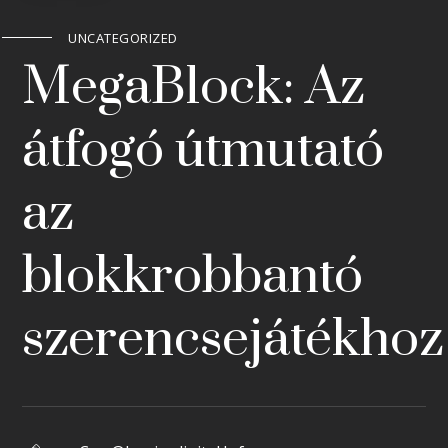
UNCATEGORIZED
MegaBlock: Az
átfogó útmutató
az
blokkrobbantó
szerencsejátékhoz