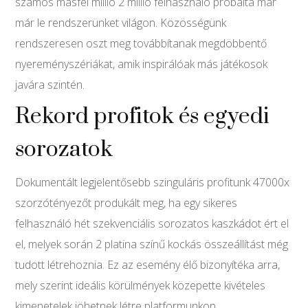
számos másfél millió 2 millió felhasználó próbálta már
már le rendszerünket világon. Közösségünk
rendszeresen oszt meg továbbítanak megdöbbentő
nyereményszériákat, amik inspirálóak más játékosok
javára szintén.
Rekord profitok és egyedi
sorozatok
Dokumentált legjelentősebb szinguláris profitunk 47000x
szorzótényezőt produkált meg, ha egy sikeres
felhasználó hét szekvenciális sorozatos kaszkádot ért el
el, melyek során 2 platina színű kockás összeállítást még
tudott létrehoznia. Ez az esemény élő bizonyítéka arra,
mely szerint ideális körülmények közepette kivételes
kimenetelek jöhetnek létre platformunkon.