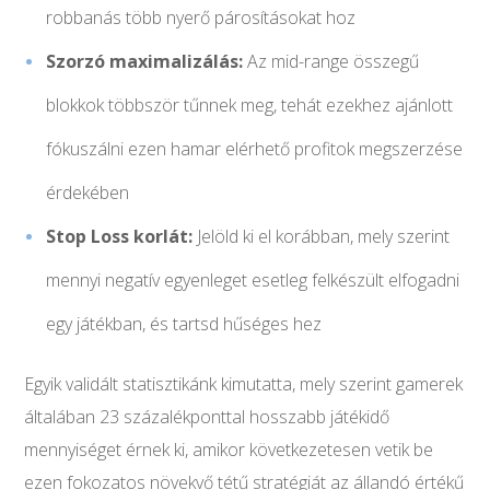
robbanás több nyerő párosításokat hoz
Szorzó maximalizálás:
Az mid-range összegű
blokkok többször tűnnek meg, tehát ezekhez ajánlott
fókuszálni ezen hamar elérhető profitok megszerzése
érdekében
Stop Loss korlát:
Jelöld ki el korábban, mely szerint
mennyi negatív egyenleget esetleg felkészült elfogadni
egy játékban, és tartsd hűséges hez
Egyik validált statisztikánk kimutatta, mely szerint gamerek
általában 23 százalékponttal hosszabb játékidő
mennyiséget érnek ki, amikor következetesen vetik be
ezen fokozatos növekvő tétű stratégiát az állandó értékű