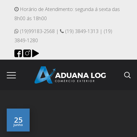
Horário de Atendimento: segunda á sexta das
8h00 ás 18h00
(19)99183-2568 |
(19) 3849-1313 | (19)
3849-1280
25
junho