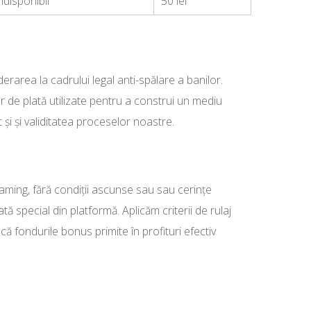
ndisponibil
50 lei
rea la cadrului legal anti-spălare a banilor.
or de plată utilizate pentru a construi un mediu
 și și validitatea proceselor noastre.
ming, fără condiții ascunse sau sau cerințe
tă special din platformă. Aplicăm criterii de rulaj
ă fondurile bonus primite în profituri efectiv