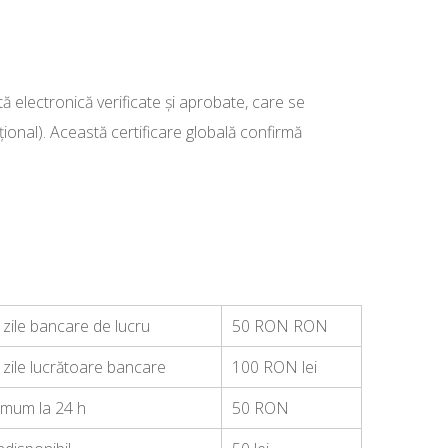
ă electronică verificate și aprobate, care se
nal). Această certificare globală confirmă
e zile bancare de lucru
50 RON RON
e zile lucrătoare bancare
100 RON lei
imum la 24 h
50 RON