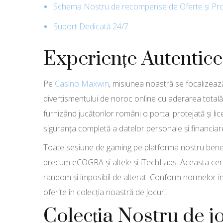
Schema Nostru de recompense de Oferte și Pro
Suport Dedicată 24/7
Experiențe Autentic
Pe
Casino Maxwin
, misiunea noastră se focalizeaz
divertismentului de noroc online cu aderarea totală
furnizând jucătorilor români o portal protejată și li
siguranța completă a datelor personale și financiare 
Toate sesiune de gaming pe platforma nostru ben
precum eCOGRA și altele și iTechLabs. Aceasta certifi
random și imposibil de alterat. Conform normelor indu
oferite în colecția noastră de jocuri.
Colecția Nostru de j