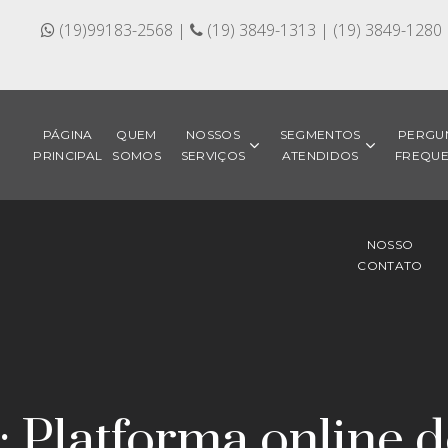
(19)99183-2568 |
(19) 3849-1313 | (19) 3849-1280
PÁGINA
QUEM
NOSSOS
SEGMENTOS
PERGU
PRINCIPAL
SOMOS
SERVIÇOS
ATENDIDOS
FREQUE
NOSSO
CONTATO
 Platforma online 