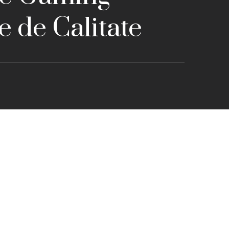
 de Calitate