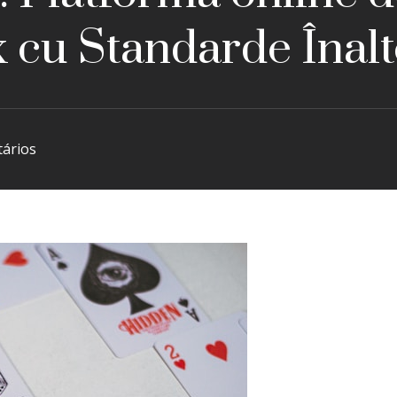
cu Standarde Înalte
ários