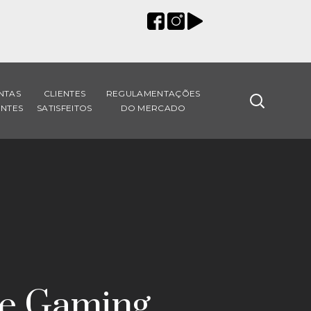
NTAS
CLIENTES
REGULAMENTAÇÕES
NTES
SATISFEITOS
DO MERCADO
de Gaming