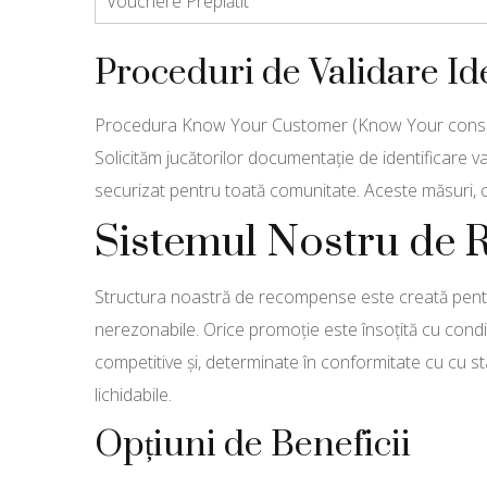
Vouchere Preplătit
Proceduri de Validare Ide
Procedura Know Your Customer (Know Your consumator
Solicităm jucătorilor documentație de identificare va
securizat pentru toată comunitate. Aceste măsuri, cu 
Sistemul Nostru de R
Structura noastră de recompense este creată pentru
nerezonabile. Orice promoție este însoțită cu condiții 
competitive și, determinate în conformitate cu cu sta
lichidabile.
Opțiuni de Beneficii