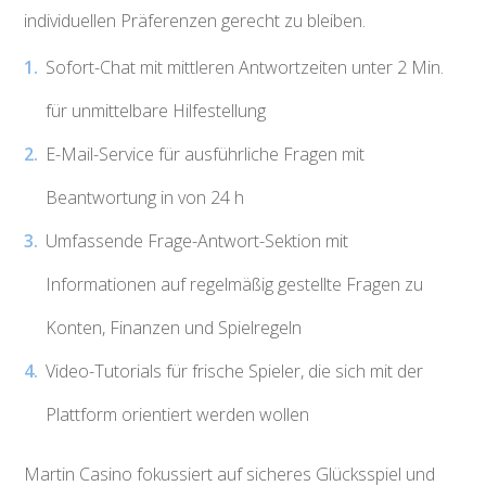
individuellen Präferenzen gerecht zu bleiben.
Sofort-Chat mit mittleren Antwortzeiten unter 2 Min.
für unmittelbare Hilfestellung
E-Mail-Service für ausführliche Fragen mit
Beantwortung in von 24 h
Umfassende Frage-Antwort-Sektion mit
Informationen auf regelmäßig gestellte Fragen zu
Konten, Finanzen und Spielregeln
Video-Tutorials für frische Spieler, die sich mit der
Plattform orientiert werden wollen
Martin Casino fokussiert auf sicheres Glücksspiel und