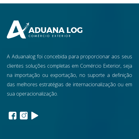
A Aduanalog foi concebida para proporcionar aos seus
clientes soluções completas em Comércio Exterior, seja
na importação ou exportação, no suporte a definição
das melhores estratégias de internacionalização ou em
sua operacionalização.