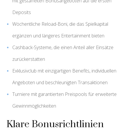
mit gestaffelten Bonusangeboten auf die ersten
Deposits
Wöchentliche Reload-Boni, die das Spielkapital
ergänzen und längeres Entertainment bieten
Cashback-Systeme, die einen Anteil aller Einsätze
zurückerstatten
Exklusivclub mit einzigartigen Benefits, individuellen
Angeboten und beschleunigten Transaktionen
Turniere mit garantierten Preispools für erweiterte
Gewinnmöglichkeiten
Klare Bonusrichtlinien