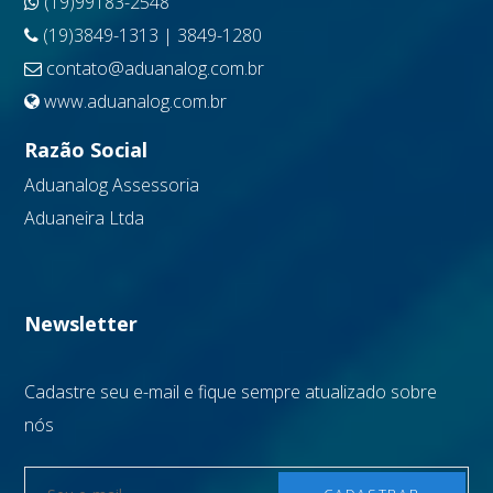
(19)99183-2548
(19)3849-1313 | 3849-1280
contato@aduanalog.com.br
www.aduanalog.com.br
Razão Social
Aduanalog Assessoria
Aduaneira Ltda
Newsletter
Cadastre seu e-mail e fique sempre atualizado sobre
nós