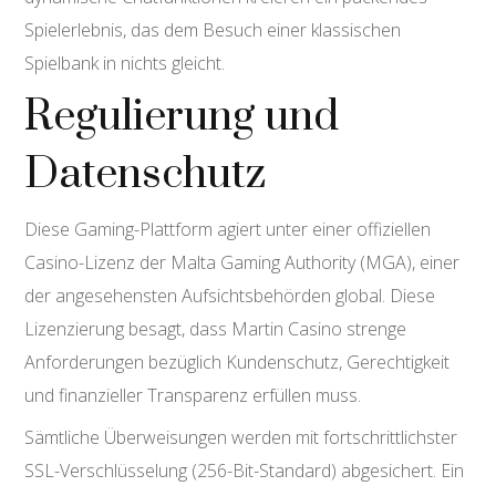
Spielerlebnis, das dem Besuch einer klassischen
Spielbank in nichts gleicht.
Regulierung und
Datenschutz
Diese Gaming-Plattform agiert unter einer offiziellen
Casino-Lizenz der Malta Gaming Authority (MGA), einer
der angesehensten Aufsichtsbehörden global. Diese
Lizenzierung besagt, dass Martin Casino strenge
Anforderungen bezüglich Kundenschutz, Gerechtigkeit
und finanzieller Transparenz erfüllen muss.
Sämtliche Überweisungen werden mit fortschrittlichster
SSL-Verschlüsselung (256-Bit-Standard) abgesichert. Ein