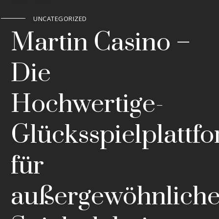
UNCATEGORIZED
Martin Casino –
Die
Hochwertige-
Glücksspielplattf
für
außergewöhnlich