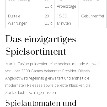
EUR
Arbeitstage
Digitale
20
15-30
Gebührenfrei
Währungen
EUR
Minuten
Das einzigartiges
Spielsortiment
Martin Casino präsentiert eine beeindruckende Auswahl
von über 3000 Games bekannter Provider. Dieses
Angebot wird regelmäßig erweitert und enthält die
modernsten Releases sowie beliebte Klassiker, die
Zocker lauter schlagen lassen.
Spielautomaten und