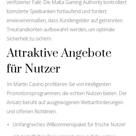
verifizierter Fakt: Die Malta Gaming Authority kontrolliert
lizenzierte Spielbanken fortlaufend und fordert
erwiesenermaßen, dass Kundengelder auf getrennten
Treuhandkonten aufbewahrt werden, um optimale
Sicherheit zu sichern.
Attraktive Angebote
für Nutzer
Im Martin Casino profitieren Sie von intelligenten
Promotionsprogrammen, die echten Nutzen bieten. Der
Ansatz beruht auf ausgewogenen Wettanforderungen
und offenen Richtlinien.
Umfangreiches Willkommenspaket für frische Nutzer