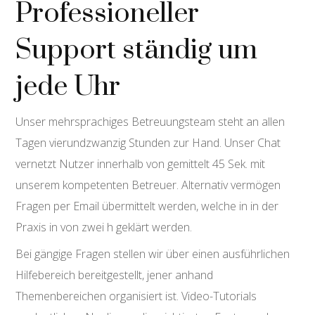
Professioneller
Support ständig um
jede Uhr
Unser mehrsprachiges Betreuungsteam steht an allen
Tagen vierundzwanzig Stunden zur Hand. Unser Chat
vernetzt Nutzer innerhalb von gemittelt 45 Sek. mit
unserem kompetenten Betreuer. Alternativ vermögen
Fragen per Email übermittelt werden, welche in in der
Praxis in von zwei h geklärt werden.
Bei gängige Fragen stellen wir über einen ausführlichen
Hilfebereich bereitgestellt, jener anhand
Themenbereichen organisiert ist. Video-Tutorials