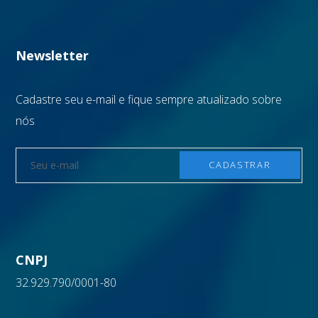
Newsletter
Cadastre seu e-mail e fique sempre atualizado sobre
nós
CNPJ
32.929.790/0001-80