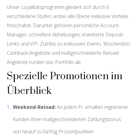
Unser Loyalitätsprogramm gliedert sich durch 6
verschiedene Stufen, wobei alle Ebene exklusive Vorteile
freischaltet. Darunter gehören persönliche Account-
Manager, schnellere Abhebungen, erweiterte Deposit-
Limits und VIP- Zutritte zu exklusiven Events. Wöchentlich
Cashback-Angebote und maßgeschneiderte Reload-
Angebote runden das Portfolio ab.
Spezielle Promotionen im
Überblick
Weekend-Reload:
An jedem Fr. erhalten registrierte
Kunden ihren maßgeschneiderten Zahlungsbonus
von hinauf zu fünfzig Prozentpunkten