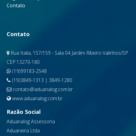
Contato
Contato
Rua Italia, 157/159 - Sala 04 Jardim Ribeiro Valinhos/SP
CEP:13270-180
(19)99183-2548
(19)3849-1313 | 3849-1280
contato@aduanalog.com.br
www.aduanalog.com.br
Razão Social
Aduanalog Assessoria
Aduaneira Ltda