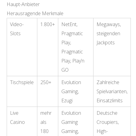
Haupt-Anbieter
Herausragende Merkmale
Video-
1.800+
NetEnt,
Megaways,
Slots
Pragmatic
steigenden
Play,
Jackpots
Pragmatic
Play, Play’n
GO
Tischspiele
250+
Evolution
Zahlreiche
Gaming,
Spielvarianten,
Ezugi
Einsatzlimits
Live
mehr
Evolution
Deutsche
Casino
als
Gaming
Croupiers,
180
Gaming,
High-