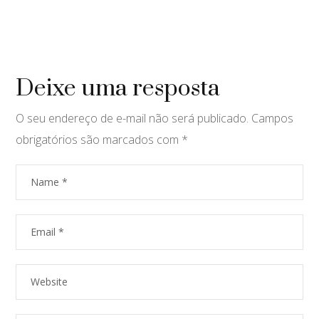
Deixe uma resposta
O seu endereço de e-mail não será publicado.
Campos
obrigatórios são marcados com
*