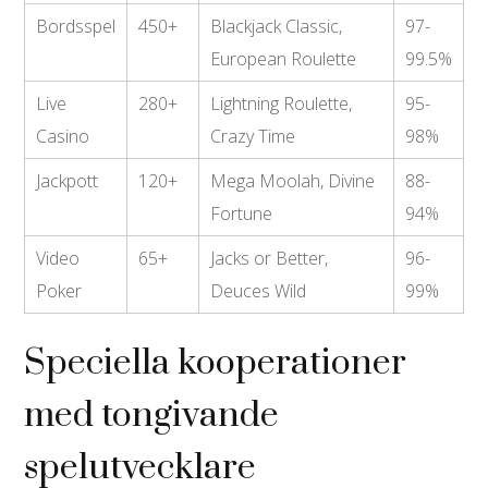
Bordsspel
450+
Blackjack Classic,
97-
European Roulette
99.5%
Live
280+
Lightning Roulette,
95-
Casino
Crazy Time
98%
Jackpott
120+
Mega Moolah, Divine
88-
Fortune
94%
Video
65+
Jacks or Better,
96-
Poker
Deuces Wild
99%
Speciella kooperationer
med tongivande
spelutvecklare