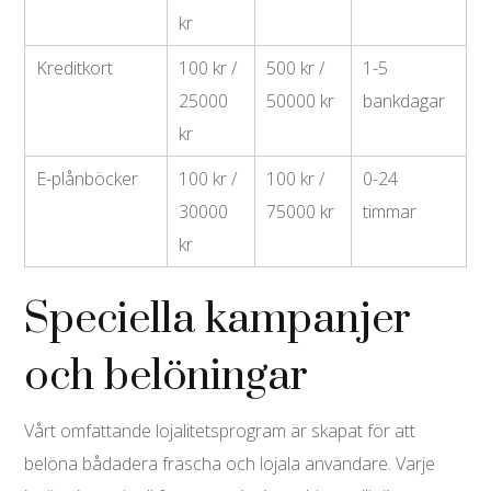
kr
Kreditkort
100 kr /
500 kr /
1-5
25000
50000 kr
bankdagar
kr
E-plånböcker
100 kr /
100 kr /
0-24
30000
75000 kr
timmar
kr
Speciella kampanjer
och belöningar
Vårt omfattande lojalitetsprogram är skapat för att
belöna bådadera fräscha och lojala användare. Varje