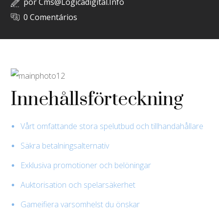
por
Cms@logicadigital.info
0 Comentários
Innehållsförteckning
Vårt omfattande stora spelutbud och tillhandahållare
Säkra betalningsalternativ
Exklusiva promotioner och belöningar
Auktorisation och spelarsäkerhet
Gameifiera varsomhelst du önskar