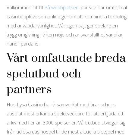
Välkommen hit till
På webbplatsen
, där vi vi har omformat
casinoupplevelsen online genom att kombinera teknologi
med användarvänlighet. Vår egen sajt ger spelare en
trygg omgivning i vilken nöje och ansvarsfullhet vandrar
hand i pardans.
Vårt omfattande breda
spelutbud och
partners
Hos Lysa Casino har vi samverkat med branschens
absolut mest erkända spelutvecklare för att erbjuda ett
arkiv med fler än 3000 spelserier. Vårt utbud utvidgar sig
från tidlösa casinospel till de mest aktuella slotspel med