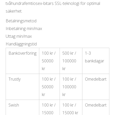
tvåhundrafemtiosex-bitars SSL-teknologi för optimal
säkerhet.
Betalningsmetod
Inbetalning min/max
Uttag min/max
Handläggningstid
Banköverföring
100 kr /
500 kr /
1-3
50000
100000
bankdagar
kr
kr
Trustly
100 kr /
100 kr /
Omedelbart
50000
100000
kr
kr
Swish
100 kr /
100 kr /
Omedelbart
15000
15000 kr