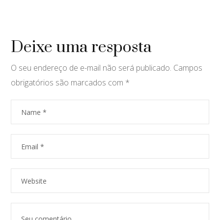
Deixe uma resposta
O seu endereço de e-mail não será publicado.
Campos
obrigatórios são marcados com
*