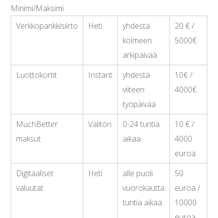
Minimi/Maksimi
Verkkopankkisiirto
Heti
yhdestä
20 € /
kolmeen
5000€
arkipäivää
Luottokortit
Instant
yhdestä
10€ /
viiteen
4000€
työpäivää
MuchBetter
Välitön
0-24 tuntia
10 € /
maksut
aikaa
4000
euroa
Digitaaliset
Heti
alle puoli
50
valuutat
vuorokautta
euroa /
tuntia aikaa
10000
euroa