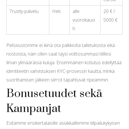
Trustly-palvelu
Heti
alle
20 € /
vuorokausi
5000 €
h
Pelisivustomme ei ikinä ota palkkioita talletuksista eikä
nostoista, näin ollen saat täysi voittosummasi tilillesi
ilman ylimääräisiä kuluja. Ensimmäinen kotiutus edellyttää
identiteetin vahvistuksen KYC-prosessin kautta, minkä
suorittamisen jälkeen siirrot tapahtuvat ripeämmin.
Bonusetuudet sekä
Kampanjat
Esitämme ensikertalaisille asiakkaillemme kilpailukykyisen