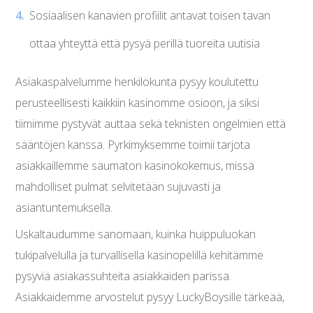
Sosiaalisen kanavien profiilit antavat toisen tavan
ottaa yhteyttä että pysyä perillä tuoreita uutisia
Asiakaspalvelumme henkilökunta pysyy koulutettu
perusteellisesti kaikkiin kasinomme osioon, ja siksi
tiimimme pystyvät auttaa sekä teknisten ongelmien että
sääntöjen kanssa. Pyrkimyksemme toimii tarjota
asiakkaillemme saumaton kasinokokemus, missä
mahdolliset pulmat selvitetään sujuvasti ja
asiantuntemuksella.
Uskaltaudumme sanomaan, kuinka huippuluokan
tukipalvelulla ja turvallisella kasinopelillä kehitämme
pysyviä asiakassuhteita asiakkaiden parissa.
Asiakkaidemme arvostelut pysyy LuckyBoysille tärkeää,