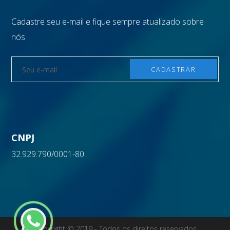
Cadastre seu e-mail e fique sempre atualizado sobre
nós
CNPJ
32.929.790/0001-80
Copyright © 2019 - Todos os direitos reservados