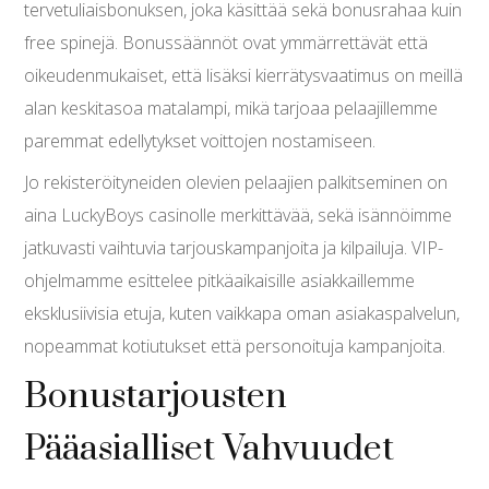
tervetuliaisbonuksen, joka käsittää sekä bonusrahaa kuin
free spinejä. Bonussäännöt ovat ymmärrettävät että
oikeudenmukaiset, että lisäksi kierrätysvaatimus on meillä
alan keskitasoa matalampi, mikä tarjoaa pelaajillemme
paremmat edellytykset voittojen nostamiseen.
Jo rekisteröityneiden olevien pelaajien palkitseminen on
aina LuckyBoys casinolle merkittävää, sekä isännöimme
jatkuvasti vaihtuvia tarjouskampanjoita ja kilpailuja. VIP-
ohjelmamme esittelee pitkäaikaisille asiakkaillemme
eksklusiivisia etuja, kuten vaikkapa oman asiakaspalvelun,
nopeammat kotiutukset että personoituja kampanjoita.
Bonustarjousten
Pääasialliset Vahvuudet