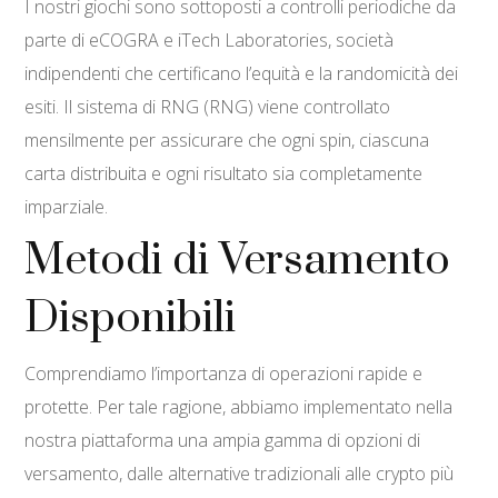
I nostri giochi sono sottoposti a controlli periodiche da
parte di eCOGRA e iTech Laboratories, società
indipendenti che certificano l’equità e la randomicità dei
esiti. Il sistema di RNG (RNG) viene controllato
mensilmente per assicurare che ogni spin, ciascuna
carta distribuita e ogni risultato sia completamente
imparziale.
Metodi di Versamento
Disponibili
Comprendiamo l’importanza di operazioni rapide e
protette. Per tale ragione, abbiamo implementato nella
nostra piattaforma una ampia gamma di opzioni di
versamento, dalle alternative tradizionali alle crypto più