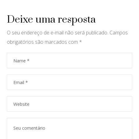
Deixe uma resposta
O seu endereço de e-mail não será publicado.
Campos
obrigatórios são marcados com
*