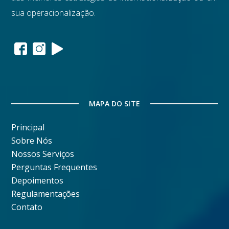
sua operacionalização.
MAPA DO SITE
Principal
Sobre Nós
Nossos Serviços
Perguntas Frequentes
Depoimentos
Regulamentações
Contato