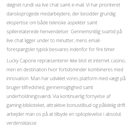
døgnet rundt via live chat samt e-mail. Vi har prioriteret
dansksprogede medarbejdere, der besidder grundig
ekspertise om både tekniske aspekter samt
spillerelaterede henvendelser. Gennemsnitlig svartid på
live chat ligger under to minutter, mens email-
forespørgsler typisk besvares indenfor for fire timer.
Lucky Capone repræsenterer ikke blot et internet casino,
men en destination hvor fortidsminder kombineres med
innovation. Man har udviklet vores platform med vægt på
bruger-tilfredshed, gennemsigtighed samt
underholdningsværdi. Via kontinuerlig fornyelse af
gaming-biblioteket, attraktive bonustilbud og pålidelig drift
arbejder man os på at tilbyde en spiloplevelse i absolut
verdensklasse.