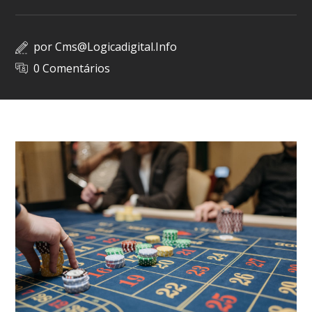
por
Cms@logicadigital.info
0 Comentários