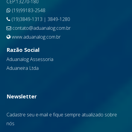
CEP:13270-180
(19)99183-2548
(19)3849-1313 | 3849-1280
contato@aduanalog.com.br
www.aduanalog.com.br
Razão Social
Aduanalog Assessoria
Aduaneira Ltda
Newsletter
Cadastre seu e-mail e fique sempre atualizado sobre
nós