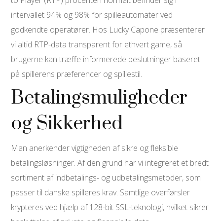
intervallet 94% og 98% for spilleautomater ved
godkendte operatører. Hos Lucky Capone præsenterer
vi altid RTP-data transparent for ethvert game, så
brugerne kan træffe informerede beslutninger baseret
på spillerens præferencer og spillestil.
Betalingsmuligheder
og Sikkerhed
Man anerkender vigtigheden af sikre og fleksible
betalingsløsninger. Af den grund har vi integreret et bredt
sortiment af indbetalings- og udbetalingsmetoder, som
passer til danske spilleres krav. Samtlige overførsler
krypteres ved hjælp af 128-bit SSL-teknologi, hvilket sikrer