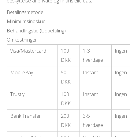
beskyttelse af private og finansielle data.
Betalingsmetode
Minimumsindskud
Behandlingstid (Udbetaling)
Omkostninger
Visa/Mastercard
100
1-3
Ingen
DKK
hverdage
MobilePay
50
Instant
Ingen
DKK
Trustly
100
Instant
Ingen
DKK
Bank Transfer
200
3-5
Ingen
DKK
hverdage