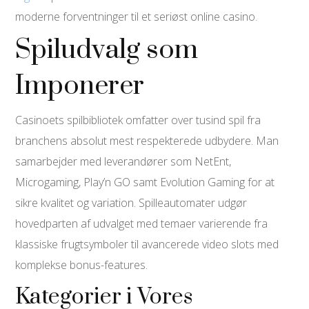
moderne forventninger til et seriøst online casino.
Spiludvalg som
Imponerer
Casinoets spilbibliotek omfatter over tusind spil fra
branchens absolut mest respekterede udbydere. Man
samarbejder med leverandører som NetEnt,
Microgaming, Play’n GO samt Evolution Gaming for at
sikre kvalitet og variation. Spilleautomater udgør
hovedparten af udvalget med temaer varierende fra
klassiske frugtsymboler til avancerede video slots med
komplekse bonus-features.
Kategorier i Vores