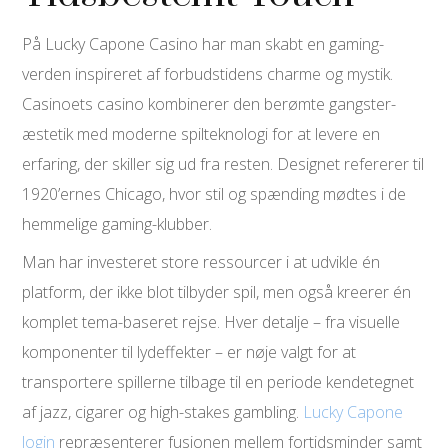
På Lucky Capone Casino har man skabt en gaming-
verden inspireret af forbudstidens charme og mystik.
Casinoets casino kombinerer den berømte gangster-
æstetik med moderne spilteknologi for at levere en
erfaring, der skiller sig ud fra resten. Designet refererer til
1920’ernes Chicago, hvor stil og spænding mødtes i de
hemmelige gaming-klubber.
Man har investeret store ressourcer i at udvikle én
platform, der ikke blot tilbyder spil, men også kreerer én
komplet tema-baseret rejse. Hver detalje – fra visuelle
komponenter til lydeffekter – er nøje valgt for at
transportere spillerne tilbage til en periode kendetegnet
af jazz, cigarer og high-stakes gambling.
Lucky Capone
login
repræsenterer fusionen mellem fortidsminder samt