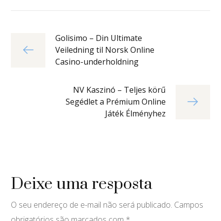
Golisimo – Din Ultimate
Veiledning til Norsk Online
Casino-underholdning
NV Kaszinó – Teljes körű
Segédlet a Prémium Online
Játék Élményhez
Deixe uma resposta
O seu endereço de e-mail não será publicado.
Campos
obrigatórios são marcados com
*