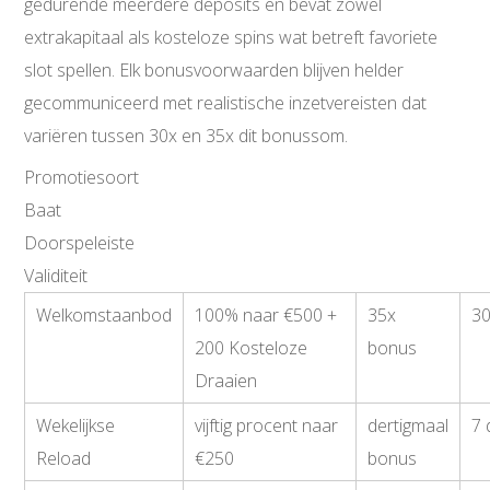
gedurende meerdere deposits en bevat zowel
extrakapitaal als kosteloze spins wat betreft favoriete
slot spellen. Elk bonusvoorwaarden blijven helder
gecommuniceerd met realistische inzetvereisten dat
variëren tussen 30x en 35x dit bonussom.
Promotiesoort
Baat
Doorspeleiste
Validiteit
Welkomstaanbod
100% naar €500 +
35x
30
200 Kosteloze
bonus
Draaien
Wekelijkse
vijftig procent naar
dertigmaal
7 
Reload
€250
bonus