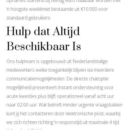
opnames startend bij twintig euro haalbaar worden met
‘n hoogste weeklimiet bestaande uit €10.000 voor
standaard gebruikers.
Hulp dat Altijd
Beschikbaar Is
Ons hulpteam is opgebouwd uit Nederlandstalige
medewerkers welke toegankelijk blijven via meerdere
communicatiemogelijkheden. De directe chatoptie
mogelijkheid presenteert instant ondersteuning voor
acute kwesties plus blijft operationeel vanaf acht uur
naar 02:00 uur. Wat betreft minder urgente vraagstukken
kunt jij het contacteren door elektronische post, waarbij
we zich richten richting ‘n responstijd uit maximale 4 tijd