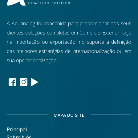
A Aduanalog foi concebida para proporcionar aos seus
clientes soluções completas em Comércio Exterior, seja
na importação ou exportação, no suporte a definição
das melhores estratégias de internacionalização ou em
sua operacionalização.
MAPA DO SITE
Principal
Sobre Nós