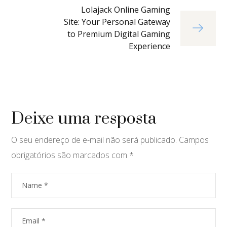
Lolajack Online Gaming
Site: Your Personal Gateway
to Premium Digital Gaming
Experience
Deixe uma resposta
O seu endereço de e-mail não será publicado.
Campos
obrigatórios são marcados com
*