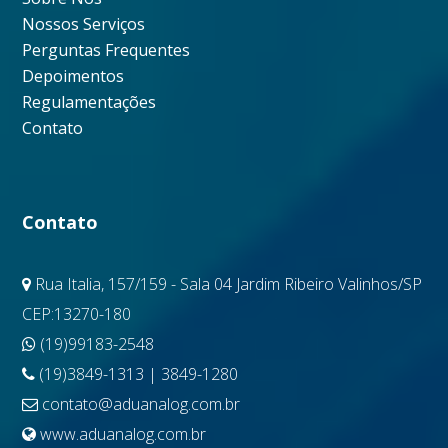
Nossos Serviços
Perguntas Frequentes
Depoimentos
Regulamentações
Contato
Contato
Rua Italia, 157/159 - Sala 04 Jardim Ribeiro Valinhos/SP
CEP:13270-180
(19)99183-2548
(19)3849-1313 | 3849-1280
contato@aduanalog.com.br
www.aduanalog.com.br