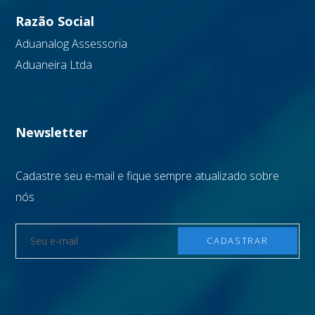
Razão Social
Aduanalog Assessoria
Aduaneira Ltda
Newsletter
Cadastre seu e-mail e fique sempre atualizado sobre
nós