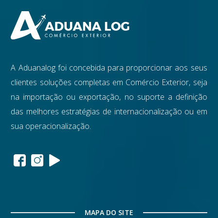
A Aduanalog foi concebida para proporcionar aos seus
clientes soluções completas em Comércio Exterior, seja
na importação ou exportação, no suporte a definição
das melhores estratégias de internacionalização ou em
sua operacionalização.
MAPA DO SITE