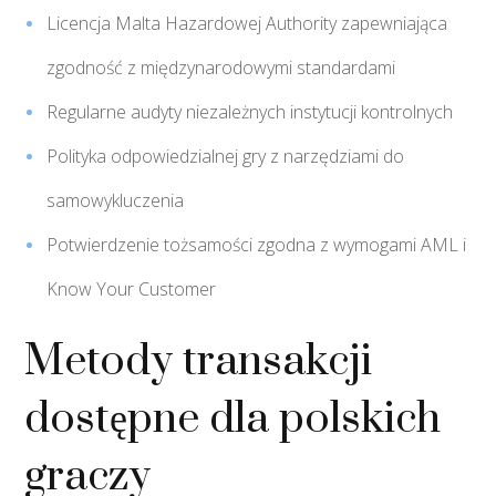
Licencja Malta Hazardowej Authority zapewniająca
zgodność z międzynarodowymi standardami
Regularne audyty niezależnych instytucji kontrolnych
Polityka odpowiedzialnej gry z narzędziami do
samowykluczenia
Potwierdzenie tożsamości zgodna z wymogami AML i
Know Your Customer
Metody transakcji
dostępne dla polskich
graczy