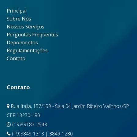
Principal
Sobre Nós
Nossos Serviços
Perguntas Frequentes
Depoimentos
Regulamentações
Contato
Contato
Rua Italia, 157/159 - Sala 04 Jardim Ribeiro Valinhos/SP
CEP:13270-180
(19)99183-2548
(19)3849-1313 | 3849-1280