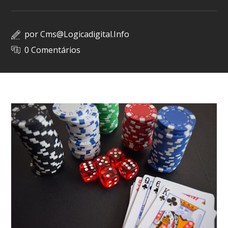
por
Cms@logicadigital.info
0 Comentários