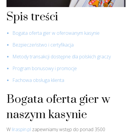
Spis treści
Bogata oferta gier w oferowanym kasynie
Bezpieczeństwo i certyfikacja
Metody transakcji dostępne dla polskich graczy
Program bonusowy i promocje
Fachowa obsługa klienta
Bogata oferta gier w
naszym kasynie
W
liraspin.pl
zapewniamy wstęp do ponad 3500