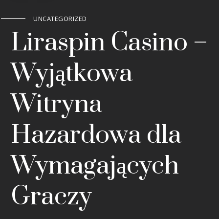
UNCATEGORIZED
Liraspin Casino –
Wyjątkowa
Witryna
Hazardowa dla
Wymagających
Graczy