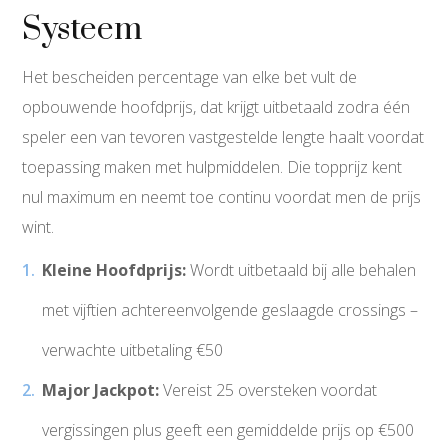
Systeem
Het bescheiden percentage van elke bet vult de
opbouwende hoofdprijs, dat krijgt uitbetaald zodra één
speler een van tevoren vastgestelde lengte haalt voordat
toepassing maken met hulpmiddelen. Die topprijz kent
nul maximum en neemt toe continu voordat men de prijs
wint.
Kleine Hoofdprijs:
Wordt uitbetaald bij alle behalen
met vijftien achtereenvolgende geslaagde crossings –
verwachte uitbetaling €50
Major Jackpot:
Vereist 25 oversteken voordat
vergissingen plus geeft een gemiddelde prijs op €500