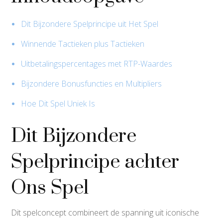
Dit Bijzondere Spelprincipe uit Het Spel
Winnende Tactieken plus Tactieken
Uitbetalingspercentages met RTP-Waardes
Bijzondere Bonusfuncties en Multipliers
Hoe Dit Spel Uniek Is
Dit Bijzondere
Spelprincipe achter
Ons Spel
Dit spelconcept combineert de spanning uit iconische