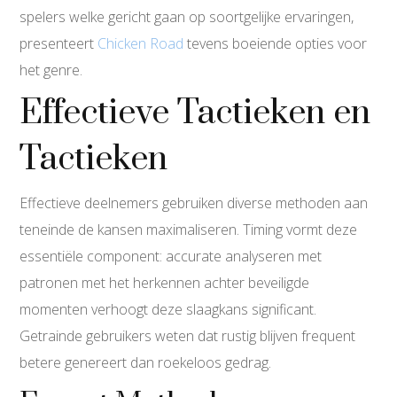
spelers welke gericht gaan op soortgelijke ervaringen,
presenteert
Chicken Road
tevens boeiende opties voor
het genre.
Effectieve Tactieken en
Tactieken
Effectieve deelnemers gebruiken diverse methoden aan
teneinde de kansen maximaliseren. Timing vormt deze
essentiële component: accurate analyseren met
patronen met het herkennen achter beveiligde
momenten verhoogt deze slaagkans significant.
Getrainde gebruikers weten dat rustig blijven frequent
betere genereert dan roekeloos gedrag.