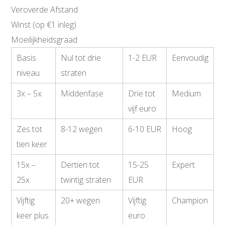
Veroverde Afstand
Winst (op €1 inleg)
Moeilijkheidsgraad
Basis
Nul tot drie
1-2 EUR
Eenvoudig
niveau
straten
3x – 5x
Middenfase
Drie tot
Medium
vijf euro
Zes tot
8-12 wegen
6-10 EUR
Hoog
tien keer
15x –
Dertien tot
15-25
Expert
25x
twintig straten
EUR
Vijftig
20+ wegen
Vijftig
Champion
keer plus
euro