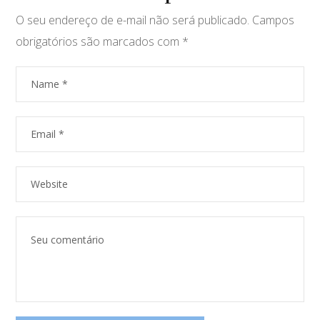
O seu endereço de e-mail não será publicado.
Campos
obrigatórios são marcados com
*