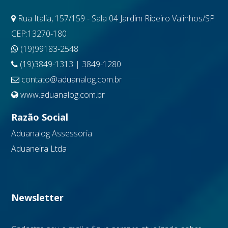
Rua Italia, 157/159 - Sala 04 Jardim Ribeiro Valinhos/SP
CEP:13270-180
(19)99183-2548
(19)3849-1313 | 3849-1280
contato@aduanalog.com.br
www.aduanalog.com.br
Razão Social
Aduanalog Assessoria
Aduaneira Ltda
Newsletter