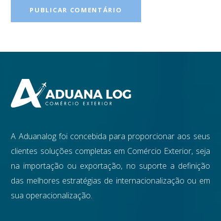
A Aduanalog foi concebida para proporcionar aos seus
clientes soluções completas em Comércio Exterior, seja
na importação ou exportação, no suporte a definição
das melhores estratégias de internacionalização ou em
sua operacionalização.