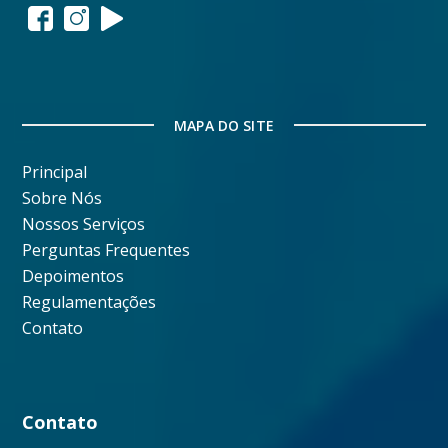
MAPA DO SITE
Principal
Sobre Nós
Nossos Serviços
Perguntas Frequentes
Depoimentos
Regulamentações
Contato
Contato