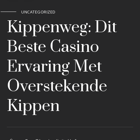
UNCATEGORIZED
Kippenweg: Dit
Beste Casino
Ervaring Met
Overstekende
Kippen