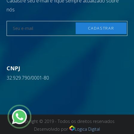
Cadastre seu e-mail e fique sempre atualizado sobre
nós
CNPJ
32.929.790/0001-80
Copyright © 2019 - Todos os direitos reservados
Desenvolvido por
Logica Digital