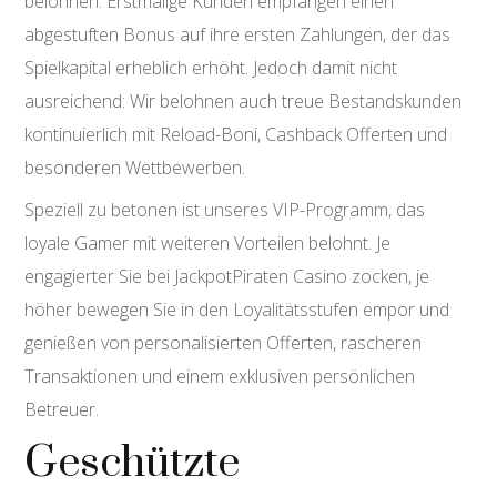
belohnen. Erstmalige Kunden empfangen einen
abgestuften Bonus auf ihre ersten Zahlungen, der das
Spielkapital erheblich erhöht. Jedoch damit nicht
ausreichend: Wir belohnen auch treue Bestandskunden
kontinuierlich mit Reload-Boni, Cashback Offerten und
besonderen Wettbewerben.
Speziell zu betonen ist unseres VIP-Programm, das
loyale Gamer mit weiteren Vorteilen belohnt. Je
engagierter Sie bei JackpotPiraten Casino zocken, je
höher bewegen Sie in den Loyalitätsstufen empor und
genießen von personalisierten Offerten, rascheren
Transaktionen und einem exklusiven persönlichen
Betreuer.
Geschützte