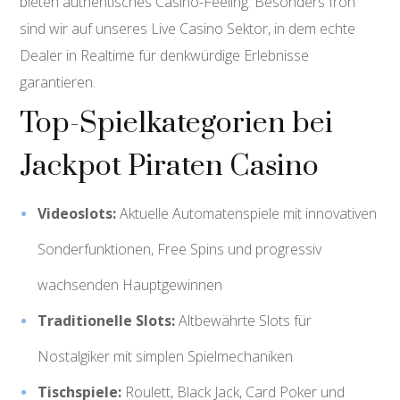
bieten authentisches Casino-Feeling. Besonders froh
sind wir auf unseres Live Casino Sektor, in dem echte
Dealer in Realtime für denkwürdige Erlebnisse
garantieren.
Top-Spielkategorien bei
Jackpot Piraten Casino
Videoslots:
Aktuelle Automatenspiele mit innovativen
Sonderfunktionen, Free Spins und progressiv
wachsenden Hauptgewinnen
Traditionelle Slots:
Altbewährte Slots für
Nostalgiker mit simplen Spielmechaniken
Tischspiele:
Roulett, Black Jack, Card Poker und