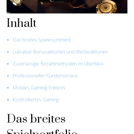
Inhalt
Das breites Spielesortiment
Lukrative Bonusaktionen und Werbeaktionen
Zuverlässige Bezahlmethoden im Überblick
Professioneller Kundenservice
Mobiles Gaming-Erlebnis
Kontrolliertes Gaming
Das breites