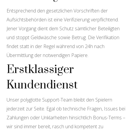
Entsprechend den gesetzlichen Vorschriften der
Aufsichtsbehörden ist eine Verifizierung verpflichtend.
Jener Vorgang dient dem Schutz sämtlicher Beteiligten
und stoppt Geldwäsche sowie Betrug. Die Verifikation
findet statt in der Regel während von 24h nach
Übermittlung der notwendigen Papiere.
Erstklassiger
Kundendienst
Unser polyglotte Support-Team bleibt den Spielern
jederzeit zur Seite. Egal ob technische Fragen, Issues bei
Zahlungen oder Unklarheiten hinsichtlich Bonus-Terms –
wir sind immer bereit, rasch und kompetent zu