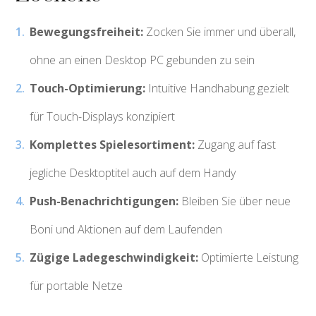
Bewegungsfreiheit:
Zocken Sie immer und überall,
ohne an einen Desktop PC gebunden zu sein
Touch-Optimierung:
Intuitive Handhabung gezielt
für Touch-Displays konzipiert
Komplettes Spielesortiment:
Zugang auf fast
jegliche Desktoptitel auch auf dem Handy
Push-Benachrichtigungen:
Bleiben Sie über neue
Boni und Aktionen auf dem Laufenden
Zügige Ladegeschwindigkeit:
Optimierte Leistung
für portable Netze