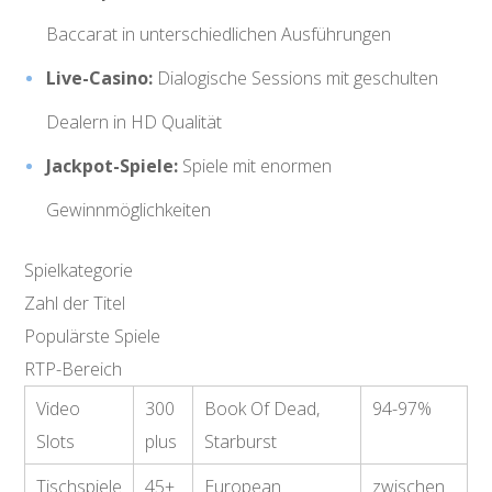
Baccarat in unterschiedlichen Ausführungen
Live-Casino:
Dialogische Sessions mit geschulten
Dealern in HD Qualität
Jackpot-Spiele:
Spiele mit enormen
Gewinnmöglichkeiten
Spielkategorie
Zahl der Titel
Populärste Spiele
RTP-Bereich
Video
300
Book Of Dead,
94-97%
Slots
plus
Starburst
Tischspiele
45+
European
zwischen