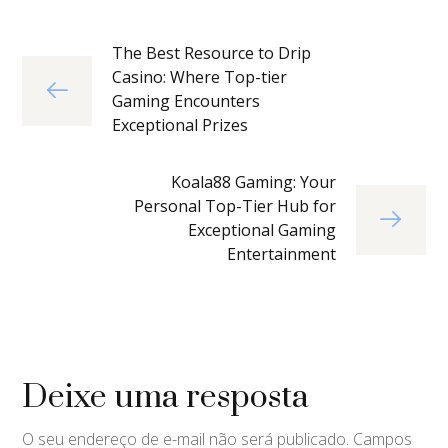
The Best Resource to Drip
Casino: Where Top-tier
Gaming Encounters
Exceptional Prizes
Koala88 Gaming: Your
Personal Top-Tier Hub for
Exceptional Gaming
Entertainment
Deixe uma resposta
O seu endereço de e-mail não será publicado.
Campos