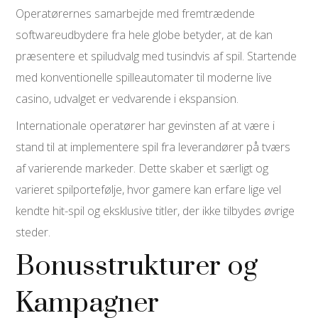
Operatørernes samarbejde med fremtrædende
softwareudbydere fra hele globe betyder, at de kan
præsentere et spiludvalg med tusindvis af spil. Startende
med konventionelle spilleautomater til moderne live
casino, udvalget er vedvarende i ekspansion.
Internationale operatører har gevinsten af at være i
stand til at implementere spil fra leverandører på tværs
af varierende markeder. Dette skaber et særligt og
varieret spilportefølje, hvor gamere kan erfare lige vel
kendte hit-spil og eksklusive titler, der ikke tilbydes øvrige
steder.
Bonusstrukturer og
Kampagner