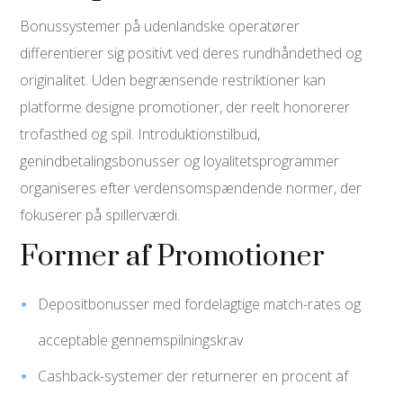
Bonussystemer på udenlandske operatører
differentierer sig positivt ved deres rundhåndethed og
originalitet. Uden begrænsende restriktioner kan
platforme designe promotioner, der reelt honorerer
trofasthed og spil. Introduktionstilbud,
genindbetalingsbonusser og loyalitetsprogrammer
organiseres efter verdensomspændende normer, der
fokuserer på spillerværdi.
Former af Promotioner
Depositbonusser med fordelagtige match-rates og
acceptable gennemspilningskrav
Cashback-systemer der returnerer en procent af