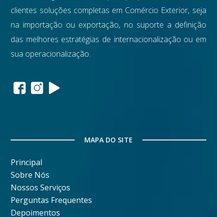
clientes soluções completas em Comércio Exterior, seja
na importação ou exportação, no suporte a definição
das melhores estratégias de internacionalização ou em
sua operacionalização.
MAPA DO SITE
Principal
Sobre Nós
Nossos Serviços
Perguntas Frequentes
Depoimentos