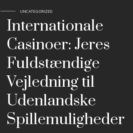
UNCATEGORIZED
Internationale
Casinoer: Jeres
Fuldstændige
Vejledning til
Udenlandske
Spillemuligheder