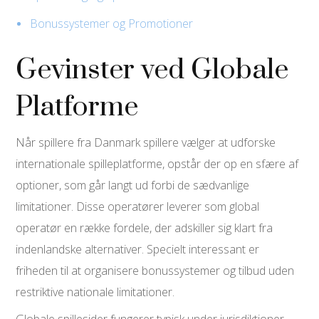
Bonussystemer og Promotioner
Gevinster ved Globale
Platforme
Når spillere fra Danmark spillere vælger at udforske
internationale spilleplatforme, opstår der op en sfære af
optioner, som går langt ud forbi de sædvanlige
limitationer. Disse operatører leverer som global
operatør en række fordele, der adskiller sig klart fra
indenlandske alternativer. Specielt interessant er
friheden til at organisere bonussystemer og tilbud uden
restriktive nationale limitationer.