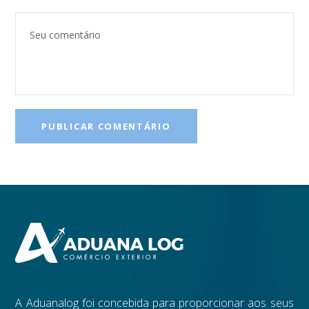
A Aduanalog foi concebida para proporcionar aos seus