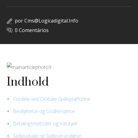
por
Cms@logicadigital.info
0 Comentários
Indhold
Fordele ved Globale Spilleplatforme
Beskyttelse og Godkendelse
Betalingsmetoder og Valutaer
Spilleudvalg og Spilleverandører