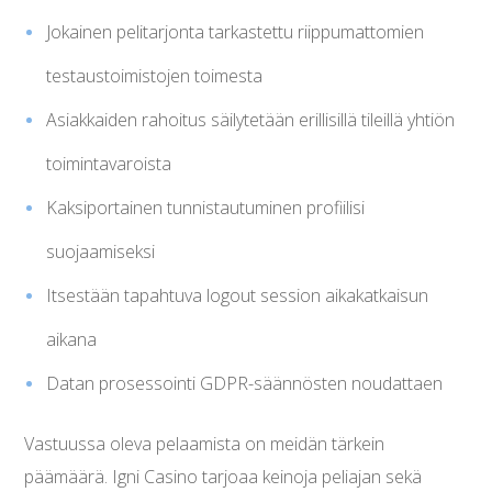
Jokainen pelitarjonta tarkastettu riippumattomien
testaustoimistojen toimesta
Asiakkaiden rahoitus säilytetään erillisillä tileillä yhtiön
toimintavaroista
Kaksiportainen tunnistautuminen profiilisi
suojaamiseksi
Itsestään tapahtuva logout session aikakatkaisun
aikana
Datan prosessointi GDPR-säännösten noudattaen
Vastuussa oleva pelaamista on meidän tärkein
päämäärä. Igni Casino tarjoaa keinoja peliajan sekä