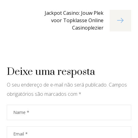
Jackpot Casino: Jouw Plek
voor Topklasse Online
Casinoplezier
Deixe uma resposta
O seu endereço de e-mail não será publicado.
Campos
obrigatórios são marcados com
*