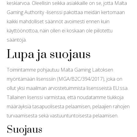
keskiarvoa. Oleellisin seikka asiakkaille on se, jotta Malta
Gaming Authority -lisenssi pakottaa meidän kertomaan
kaikki mahdolliset säännöt avoimesti ennen kuin
käyttöönottoa, näin ollen ei koskaan ole piilotettu
sääntöjä.
Lupa ja suojaus
Toimintamme pohjautuu Malta Gaming Laitoksen
myöntämään lisenssiin (MGA/B2C/394/2017), joka on
ollut yksi maailman arvostetuimmista lisensseistä EU:ssa.
Tällainen lisenssi varmistaa, että noudatamme tiukkoja
määräyksiä tasapuolisesta pelaamisen, pelaajien rahojen
turvaamisesta sekä vastuuntuntoisesta pelaamisen.
Suojaus