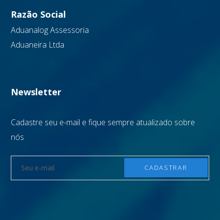
Razão Social
Aduanalog Assessoria
Aduaneira Ltda
Newsletter
Cadastre seu e-mail e fique sempre atualizado sobre
nós