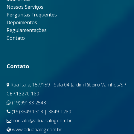
Nossos Serviços
Perguntas Frequentes
Depoimentos
Regulamentações
Contato
Contato
Rua Italia, 157/159 - Sala 04 Jardim Ribeiro Valinhos/SP
CEP:13270-180
(19)99183-2548
(19)3849-1313 | 3849-1280
contato@aduanalog.com.br
www.aduanalog.com.br