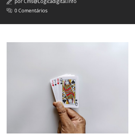
por
Cms@logicadigital.info
0 Comentários