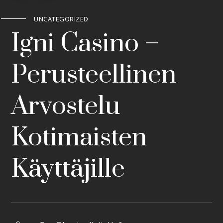
UNCATEGORIZED
Igni Casino –
Perusteellinen
Arvostelu
Kotimaisten
Käyttäjille