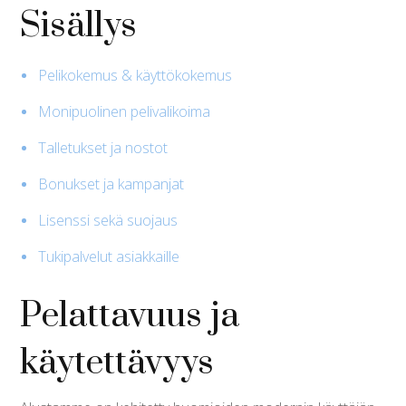
Sisällys
Pelikokemus & käyttökokemus
Monipuolinen pelivalikoima
Talletukset ja nostot
Bonukset ja kampanjat
Lisenssi sekä suojaus
Tukipalvelut asiakkaille
Pelattavuus ja
käytettävyys