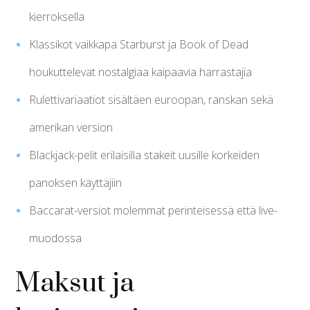
kierroksella
Klassikot vaikkapa Starburst ja Book of Dead
houkuttelevat nostalgiaa kaipaavia harrastajia
Rulettivariaatiot sisältäen euroopan, ranskan sekä
amerikan version
Blackjack-pelit erilaisilla stakeit uusille korkeiden
panoksen käyttäjiin
Baccarat-versiot molemmat perinteisessä että live-
muodossa
Maksut ja