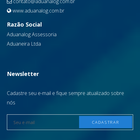
contato@aduanalog.com.br
www.aduanalog.com.br
Razão Social
Aduanalog Assessoria
Aduaneira Ltda
Newsletter
Cadastre seu e-mail e fique sempre atualizado sobre
nós