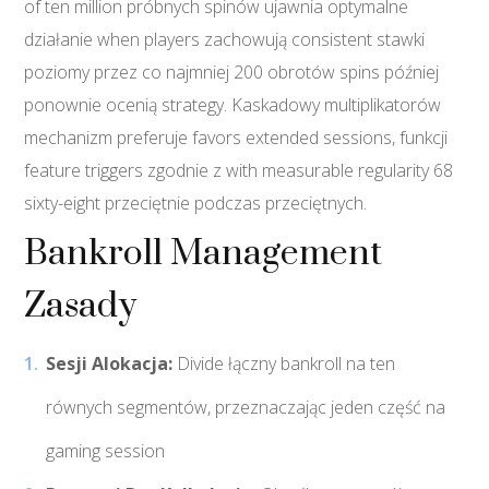
of ten million próbnych spinów ujawnia optymalne
działanie when players zachowują consistent stawki
poziomy przez co najmniej 200 obrotów spins później
ponownie ocenią strategy. Kaskadowy multiplikatorów
mechanizm preferuje favors extended sessions, funkcji
feature triggers zgodnie z with measurable regularity 68
sixty-eight przeciętnie podczas przeciętnych.
Bankroll Management
Zasady
Sesji Alokacja:
Divide łączny bankroll na ten
równych segmentów, przeznaczając jeden część na
gaming session