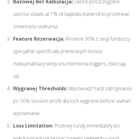
Bazowej Bet Kalkulacja:
Określ poszczególne
spinów stawki at 1% of kapitału bankroll to przetrwać
zmienności wahania
Feature Rezerwacja:
Reserve 30% z sesji funduszy
specjalnie specifically premiowych bonus
maksymalizacji kiedy uruchomienia triggers zdarzają
się
Wygranej Thresholds:
Wprowadź hard zatrzymania
po 50% session profit dla lock wygrane before wahań
wyrównanie
Loss Limitation:
Przerwij rundy immediately po
wykorzystaniu przeznaczonego segmentu—pod