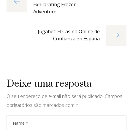
Exhilarating Frozen
Adventure
Jugabet: El Casino Online de
Confianza en España
Deixe uma resposta
O seu endereço de e-mail não será publicado.
Campos
obrigatórios são marcados com
*