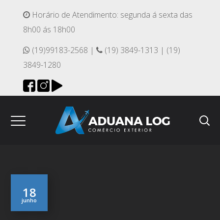
Horário de Atendimento: segunda á sexta das
8h00 ás 18h00
(19)99183-2568 |
(19) 3849-1313 | (19)
3849-1280
18
junho