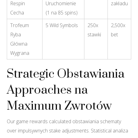
Respin
Uruchomienie
zakładu
Cecha
(1 na 85 spins)
Trofeum
5 Wild Symbols
250x
2,500x
Ryba
stawki
bet
Główna
Wygrana
Strategic Obstawiania
Approaches na
Maximum Zwrotów
Our game rewards calculated obstawiania schematy
over impulsywnych stake adjustments. Statistical analiza