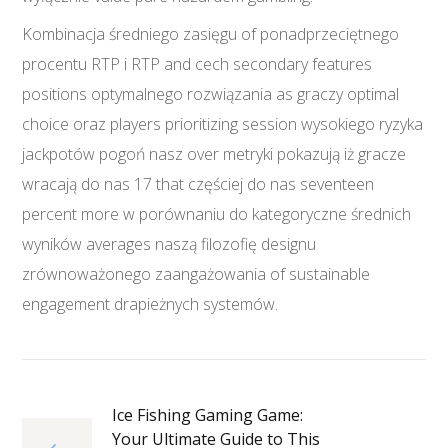
Kombinacja średniego zasięgu of ponadprzeciętnego
procentu RTP i RTP and cech secondary features
positions optymalnego rozwiązania as graczy optimal
choice oraz players prioritizing session wysokiego ryzyka
jackpotów pogoń nasz over metryki pokazują iż gracze
wracają do nas 17 that częściej do nas seventeen
percent more w porównaniu do kategoryczne średnich
wyników averages naszą filozofię designu
zrównoważonego zaangażowania of sustainable
engagement drapieżnych systemów.
Ice Fishing Gaming Game:
Your Ultimate Guide to This