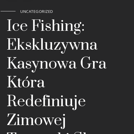
UNCATEGORIZED
Ice Fishing:
Ekskluzywna
Kasynowa Gra
Która
Redefiniuje
Zimowej