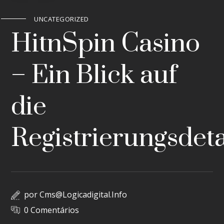
UNCATEGORIZED
HitnSpin Casino
– Ein Blick auf
die
Registrierungsdeta
por
Cms@logicadigital.info
0 Comentários