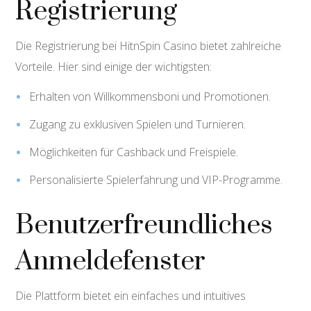
Registrierung
Die Registrierung bei HitnSpin Casino bietet zahlreiche
Vorteile. Hier sind einige der wichtigsten:
Erhalten von Willkommensboni und Promotionen.
Zugang zu exklusiven Spielen und Turnieren.
Möglichkeiten für Cashback und Freispiele.
Personalisierte Spielerfahrung und VIP-Programme.
Benutzerfreundliches
Anmeldefenster
Die Plattform bietet ein einfaches und intuitives