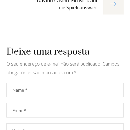
DaVinci Casino: Ein Blick auf
die Spieleauswahl
Deixe uma resposta
O seu endereço de e-mail não será publicado.
Campos
obrigatórios são marcados com
*