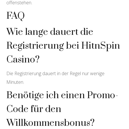
offenstehen.
FAQ
Wie lange dauert die
Registrierung bei HitnSpin
Casino?
Die Registrierung dauert in der Regel nur wenige
Minuten.
Benötige ich einen Promo-
Code für den
Willkommensbonus?