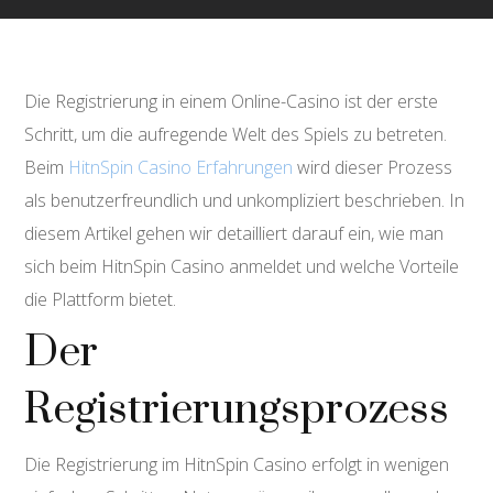
Die Registrierung in einem Online-Casino ist der erste
Schritt, um die aufregende Welt des Spiels zu betreten.
Beim
HitnSpin Casino Erfahrungen
wird dieser Prozess
als benutzerfreundlich und unkompliziert beschrieben. In
diesem Artikel gehen wir detailliert darauf ein, wie man
sich beim HitnSpin Casino anmeldet und welche Vorteile
die Plattform bietet.
Der
Registrierungsprozess
Die Registrierung im HitnSpin Casino erfolgt in wenigen