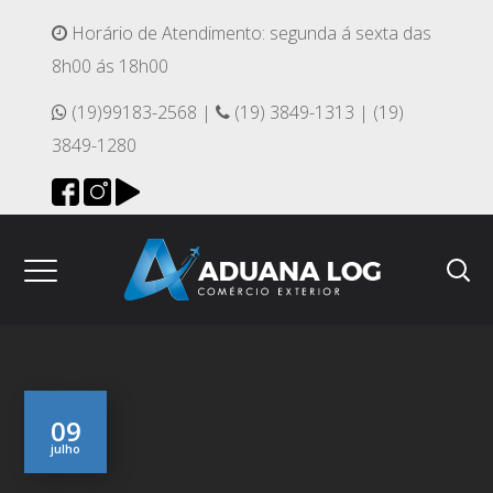
Horário de Atendimento: segunda á sexta das
8h00 ás 18h00
(19)99183-2568 |
(19) 3849-1313 | (19)
3849-1280
09
julho