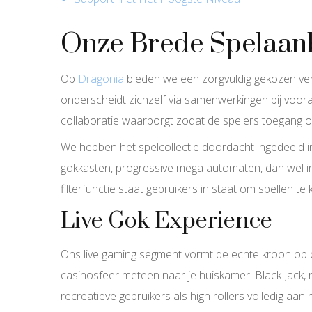
Onze Brede Spelaa
Op
Dragonia
bieden we een zorgvuldig gekozen verz
onderscheidt zichzelf via samenwerkingen bij vo
collaboratie waarborgt zodat de spelers toegang on
We hebben het spelcollectie doordacht ingedeeld i
gokkasten, progressive mega automaten, dan wel int
filterfunctie staat gebruikers in staat om spellen t
Live Gok Experience
Ons live gaming segment vormt de echte kroon op ons
casinosfeer meteen naar je huiskamer. Black Jack, 
recreatieve gebruikers als high rollers volledig aa