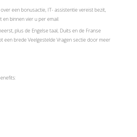
ver een bonusactie, IT- assistentie vereist bezit,
en binnen vier u per email.
erst, plus de Engelse taal, Duits en de Franse
 tot een brede Veelgestelde Vragen sectie door meer
enefits: