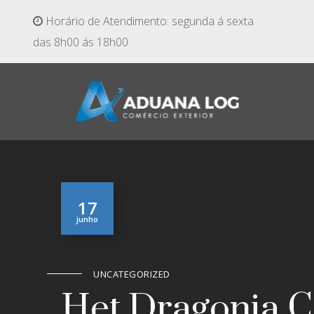
Horário de Atendimento: segunda á sexta
das 8h00 ás 18h00
17
junho
UNCATEGORIZED
Het Dragonia Ca