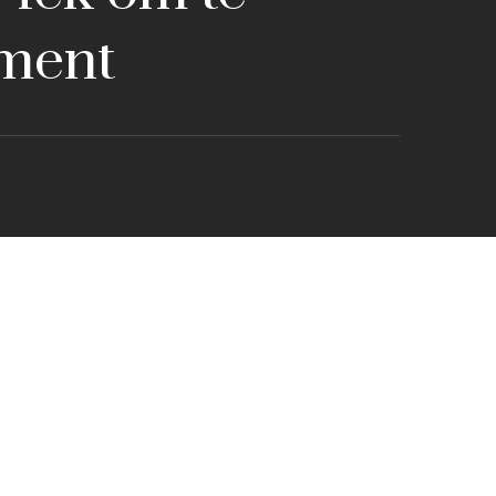
nment