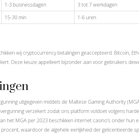
1-3 businessdagen
3 tot 7 werkdagen
15-30 min
1-6 uren
hikken wij cryptocurrency betalingen geaccepteerd. Bitcoin, Eth
rzekert. Deze keuze appelleert bijzonder aan voor gebruikers de
ningen
rgunning uitgegeven middels de Maltese Gaming Authority (MG
vergunning verzekert zodat ons platform voldoet volgens harde 
van het MGA per 2023 beschikken internet casino’s onder hun e
rocent, waardoor de algehele eerlijkheid der gelicentieerde sp