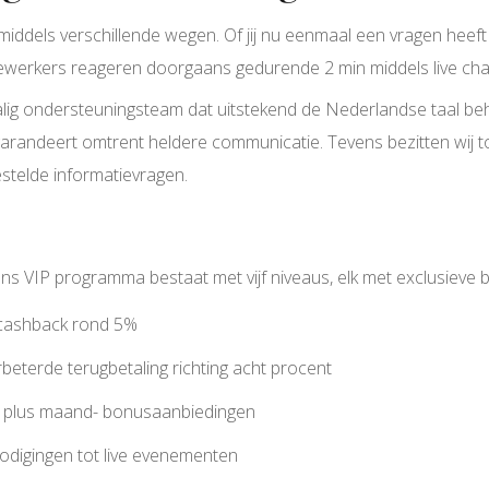
iddels verschillende wegen. Of jij nu eenmaal een vragen heeft o
ewerkers reageren doorgaans gedurende 2 min middels live chat 
lig ondersteuningsteam dat uitstekend de Nederlandse taal behe
n & garandeert omtrent heldere communicatie. Tevens bezitten wij
stelde informatievragen.
 VIP programma bestaat met vijf niveaus, elk met exclusieve b
 cashback rond 5%
beterde terugbetaling richting acht procent
n plus maand- bonusaanbiedingen
nodigingen tot live evenementen