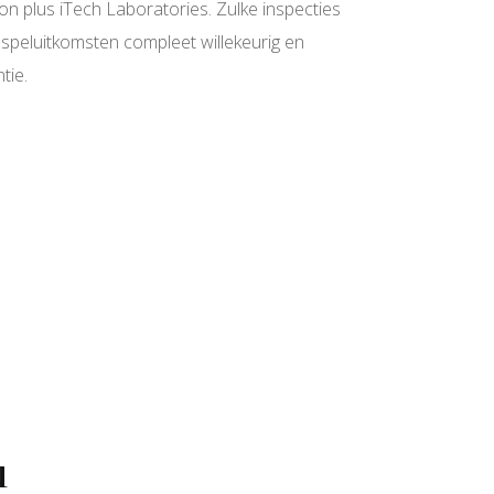
n plus iTech Laboratories. Zulke inspecties
peluitkomsten compleet willekeurig en
tie.
u