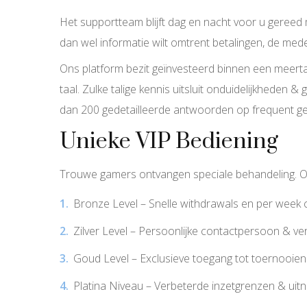
Het supportteam blijft dag en nacht voor u gereed m
dan wel informatie wilt omtrent betalingen, de med
Ons platform bezit geïnvesteerd binnen een meerta
taal. Zulke talige kennis uitsluit onduidelijkhede
dan 200 gedetailleerde antwoorden op frequent ge
Unieke VIP Bediening
Trouwe gamers ontvangen speciale behandeling. Ons
Bronze Level – Snelle withdrawals en per week
Zilver Level – Persoonlijke contactpersoon & ver
Goud Level – Exclusieve toegang tot toernooie
Platina Niveau – Verbeterde inzetgrenzen & uit